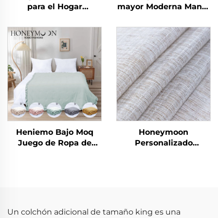
para el Hogar
mayor Moderna Manta
Miraculous Home
de Navidad 100%
CozyLux Edredón de
Poliéster Súper Suave
Sarga Rizada
Personalizada
Reversible Doble Cara
de Sherpa
Heniemo Bajo Moq
Honeymoon
Juego de Ropa de
Personalizado
Cama Personalizado
Cortinas de Encaje
Suave Edredón Manta
Listas para Dormitorio
y Sala de Estar con
Ojales Transparentes
para Ventana
Un colchón adicional de tamaño king es una