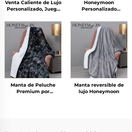
Venta Caliente de Lujo
Honeymoon
Personalizado, Juego
Personalizado
de Cubrecamas con
Cortinas de Encaje
Rayas Cationicas de
Listas para Dormitorio
90 gsm, 3 Piezas, con
y Sala de Estar con
Suave Tacto
Ojales Transparentes
para Ventana
Manta de Peluche
Manta reversible de
Premium por
lujo Honeymoon
Honeymoon – Suave y
Esponjosa, Caliente y
Aterciopelada, Tamaño
Extra Grande,
Terciopelo Polar para
Todas las Temporadas