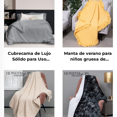
Cubrecama de Lujo
Manta de verano para
Sólido para Uso
niños gruesa de
Doméstico 100% Lino y
poliéster Honeymoon
Algodón Lavado de
para recién nacidos,
Alta Calidad y
manta de regalo de
Transpirable
Navidad, tamaño
queen, con volantes