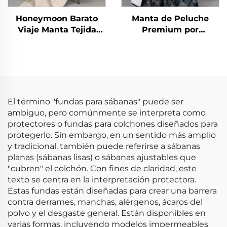
Honeymoon Barato
Manta de Peluche
Viaje Manta Tejida
Premium por
Vestible Lujo Flecos
Honeymoon – Suave y
Mantas
Esponjosa, Caliente y
Aterciopelada, Tamaño
Extra Grande,
Terciopelo Polar para
Todas las Temporadas
El término "fundas para sábanas" puede ser
ambiguo, pero comúnmente se interpreta como
protectores o fundas para colchones diseñados para
protegerlo. Sin embargo, en un sentido más amplio
y tradicional, también puede referirse a sábanas
planas (sábanas lisas) o sábanas ajustables que
"cubren" el colchón. Con fines de claridad, este
texto se centra en la interpretación protectora.
Estas fundas están diseñadas para crear una barrera
contra derrames, manchas, alérgenos, ácaros del
polvo y el desgaste general. Están disponibles en
varias formas, incluyendo modelos impermeables