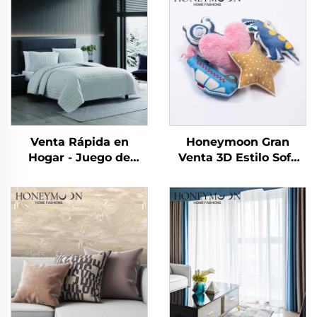
Venta Rápida en
Honeymoon Gran
Hogar - Juego de
Venta 3D Estilo Sofá
Edredones y Mantas
Decorativo Infantil
Suaves de Franela
Fundas de Almohadón
Polar Reversibles y
para el Hogar para
Plush para Dormitorio
Dormitorio