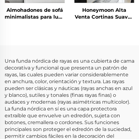
Almohadones de sofá
Honeymoon Alta
minimalistas para luna
Venta Cortinas Suaves
de miel - Confort de
Naturales con Forro
terciopelo de lujo
Sólido con Ojales para
Dormitorio Ventana
Una funda nórdica de rayas es una cubierta de cama
decorativa y funcional que presenta un patrón de
rayas, las cuales pueden variar considerablemente
en anchura, color, orientación y textura. Las rayas
pueden ser clásicas y náuticas (rayas anchas en azul
y blanco), sutiles y tonales (finas rayas finas) o
audaces y modernas (rayas asimétricas multicolor).
La funda nórdica en sí es una capa protectora
extraíble que envuelve un edredón, sujeta con
botones, cremallera o cordones. Sus funciones
principales son proteger el edredón de la suciedad,
permitir cambios fáciles en la decoración del