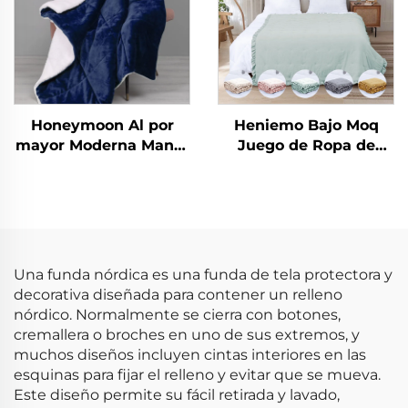
Honeymoon Al por
Heniemo Bajo Moq
mayor Moderna Manta
Juego de Ropa de
de Navidad 100%
Cama Personalizado
Poliéster Súper Suave
Suave Edredón Manta
Personalizada
Reversible Doble Cara
de Sherpa
Una funda nórdica es una funda de tela protectora y
decorativa diseñada para contener un relleno
nórdico. Normalmente se cierra con botones,
cremallera o broches en uno de sus extremos, y
muchos diseños incluyen cintas interiores en las
esquinas para fijar el relleno y evitar que se mueva.
Este diseño permite su fácil retirada y lavado,