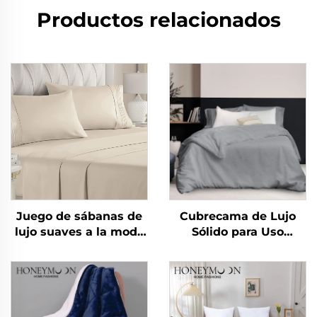
Productos relacionados
Juego de sábanas de
Cubrecama de Lujo
lujo suaves a la moda
Sólido para Uso
nuevas como algodón
Doméstico 100% Lino y
90 g/m² lavadas
Algodón Lavado de
previamente de
Alta Calidad y
microfibra sólida para
Transpirable
todas las temporadas