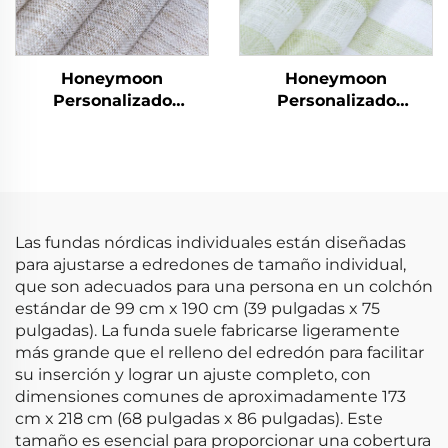
Honeymoon
Honeymoon
Personalizado
Personalizado
Cortinas de Encaje
Cortinas de Encaje
Listas para Dormitorio
Listas para Dormitorio
y Sala de Estar con
y Sala de Estar con
Ojales Transparentes
Ojales Transparentes
para Ventana
para Ventana
Las fundas nórdicas individuales están diseñadas
para ajustarse a edredones de tamaño individual,
que son adecuados para una persona en un colchón
estándar de 99 cm x 190 cm (39 pulgadas x 75
pulgadas). La funda suele fabricarse ligeramente
más grande que el relleno del edredón para facilitar
su inserción y lograr un ajuste completo, con
dimensiones comunes de aproximadamente 173
cm x 218 cm (68 pulgadas x 86 pulgadas). Este
tamaño es esencial para proporcionar una cobertura