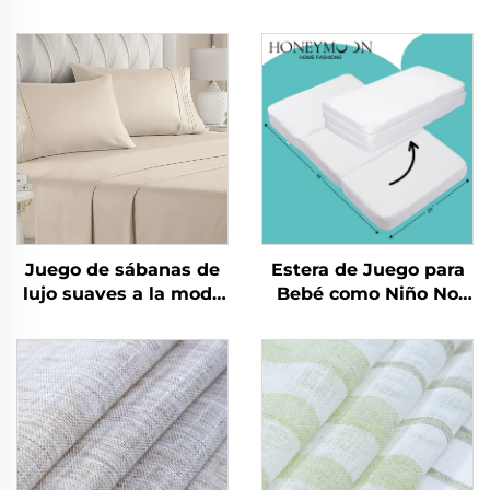
Juego de sábanas de
Estera de Juego para
lujo suaves a la moda
Bebé como Niño No
nuevas como algodón
Tóxica para Gatear
90 g/m² lavadas
Estera Plegable para
previamente de
Gimnasio Infantil
microfibra sólida para
Esteras de Juego
todas las temporadas