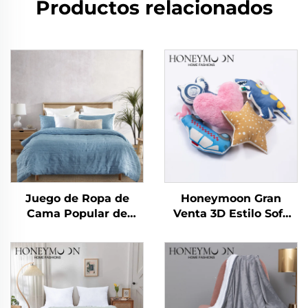
Productos relacionados
Juego de Ropa de
Honeymoon Gran
Cama Popular de
Venta 3D Estilo Sofá
Microfibra Cationica
Decorativo Infantil
Directo de China,
Fundas de Almohadón
Sólido, Juego de
para el Hogar para
Cubrecamas con
Dormitorio
Textura Arrugada