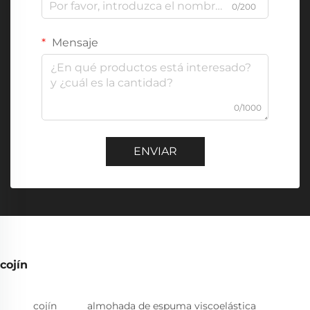
0/200
Mensaje
0/1000
ENVIAR
cojín
cojín
almohada de espuma viscoelástica