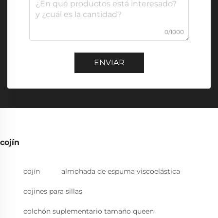
0/1000
ENVIAR
cojín
cojín
almohada de espuma viscoelástica
cojines para sillas
colchón suplementario tamaño queen