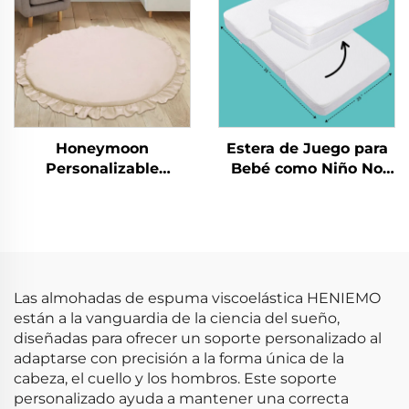
tamaño queen diseño
exclusivo
Honeymoon
Estera de Juego para
Personalizable
Bebé como Niño No
Plegable Estera de
Tóxica para Gatear
Juguete para Niños
Estera Plegable para
Yoga Gimnasio de
Gimnasio Infantil
Actividades para Bebé
Esteras de Juego
que Gatea Estera de
Juego para Bebé para
Las almohadas de espuma viscoelástica HENIEMO
el Suelo
están a la vanguardia de la ciencia del sueño,
diseñadas para ofrecer un soporte personalizado al
adaptarse con precisión a la forma única de la
cabeza, el cuello y los hombros. Este soporte
personalizado ayuda a mantener una correcta