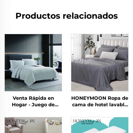
Productos relacionados
Venta Rápida en
HONEYMOON Ropa de
Hogar - Juego de
cama de hotel lavable
Edredones y Mantas
en máquina 300T 100
Suaves de Franela
% bambú en sateén 4
Polar Reversibles y
piezas refrescante
Plush para Dormitorio
suave y sedosa