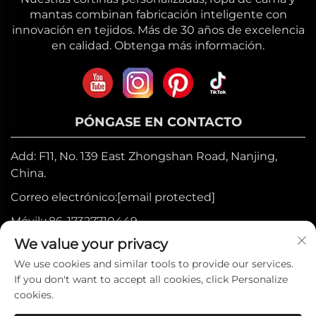
mantas combinan fabricación inteligente con
innovación en tejidos. Más de 30 años de excelencia
en calidad. Obtenga más información.
PÓNGASE EN CONTACTO
Add: F11, No. 139 East Zhongshan Road, Nanjing,
China.
Correo electrónico:
[email protected]
Móvil:
+86-17327710449
We value your privacy
Tel:
+86-025-84573776
We use cookies and similar tools to provide our services.
If you don't want to accept all cookies, click Personalize
Derechos de autor © 2025 por Heniemo
cookies.
Home Collection Co., Ltd. —
Política de