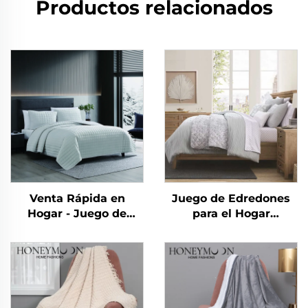
Productos relacionados
Venta Rápida en
Juego de Edredones
Hogar - Juego de
para el Hogar
Edredones y Mantas
Miraculous Home
Suaves de Franela
CozyLux Edredón de
Polar Reversibles y
Sarga Rizada
Plush para Dormitorio