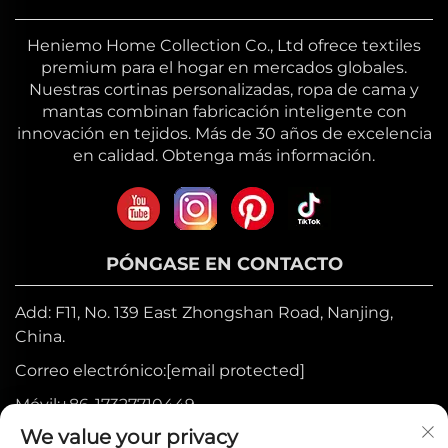
Heniemo Home Collection Co., Ltd ofrece textiles
premium para el hogar en mercados globales.
Nuestras cortinas personalizadas, ropa de cama y
mantas combinan fabricación inteligente con
innovación en tejidos. Más de 30 años de excelencia
en calidad. Obtenga más información.
PÓNGASE EN CONTACTO
Add: F11, No. 139 East Zhongshan Road, Nanjing,
China.
Correo electrónico:
[email protected]
Móvil:
+86-17327710449
We value your privacy
Tel:
+86-025-84573776