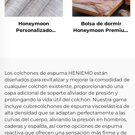
Honeymoon
Bolsa de dormir
Personalizado
Honeymoon Premium
Cortinas de Encaje
de algodón
Listas para Dormitorio
y Sala de Estar con
Ojales Transparentes
para Ventana
Los colchones de espuma HENIEMO están
diseñados para revitalizar y mejorar la comodidad de
cualquier colchón existente, proporcionando una
capa adicional de soporte aliviador de presión y
prolongando la vida útil del colchón. Nuestra gama
incluye cubrecolchones de espuma viscoelástica de
alta densidad que se adaptan perfectamente a las
curvas del cuerpo, aliviando la presión en hombros,
caderas y espalda, así como opciones de espuma
reactiva que ofrecen una sensación más firme y de