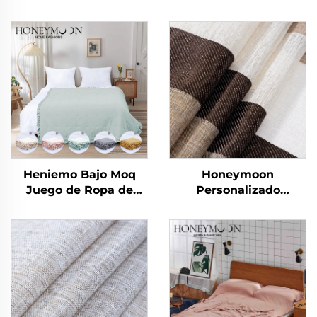
Heniemo Bajo Moq
Honeymoon
Juego de Ropa de
Personalizado
Cama Personalizado
Cortinas de Encaje
Suave Edredón Manta
Listas para Dormitorio
y Sala de Estar con
Ojales Transparentes
para Ventana