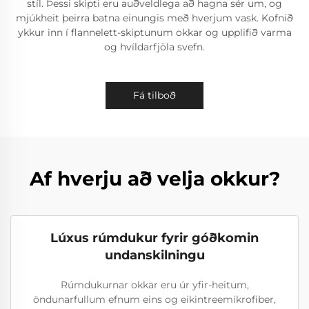
stíl. Þessi skipti eru auðveldlega að hagna sér um, og
mjúkheit þeirra batna einungis með hverjum vask. Kofnið
ykkur inn í flannelett-skiptunum okkar og upplifið varma
og hvíldarfjöla svefn.
Fá tilboð
Af hverju að velja okkur?
Lúxus rúmdukur fyrir góðkomin
undanskilningu
Rúmdukurnar okkar eru úr yfir-heitum,
öndunarfullum efnum eins og eikintreemikrofiber,