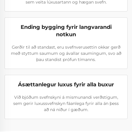
sem veita lúxusartann og hægan svefn.
Ending bygging fyrir langvarandi
notkun
Gerðir til að standast, eru svefnverusettin okkar gerð
með styttum saumum og ávallar saumingum, svo að
þau standist prófun tímanns.
Ásættanlegur luxus fyrir alla buxur
Við bjóðum svefnskyni á mismunandi verðstigum,
sem gerir luxussvefnskyn fáanlega fyrir alla án þess
að ná niður í gæðum.