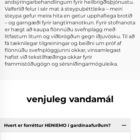
andsýringarbehandlingum fyrir heilbrigðisþjónustu.
Valferlið felur í sér mat á steypuþéttleika – meiri
steypa gefur meira hita en getur upphaflega brotið
– og garngæði fyrir langtímanotkun. Fyrir stofnanota
er hægt að kaupa flönnúðu svefnplagg með
litfastum litum og viðbrögðun gegn iðjuvösku. Til að
fá tæknilegar tilgreiningar og beiðni um próf af
flönnúðu svefnplöggjunni okkar, vinsamlegast
hafist við tekstílfræðinga okkar fyrir
frammistöðugögn og sérsníðingarmöguleika.
venjuleg vandamál
Hvert er forréttur HENIEMO í gardínaafurðum?