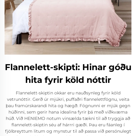
Flannelett-skipti: Hinar góðu
hita fyrir köld nóttir
Flannelett-skiptin okkar eru nauðsynleg fyrir köld
vetrunóttir. Gerð úr mjúkri, puffaðri flannelettfögnu, veita
þau framúrskarandi hita og hægð. Fögnunni er mjúk gegn
húðinni, sem gerir hana idealina fyrir þá með viðkvæma
húð. Við HENIEMO notum vinsælda tækni til að tryggja að
flannelett-skiptin séu af hárrri gæði. Þau eru fáanleg í
fjölbreyttum litum og mynstur til að passa við persónulegt