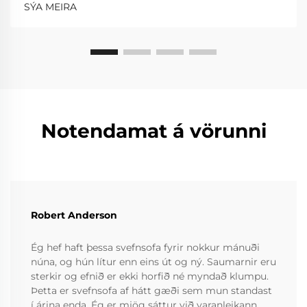
SÝA MEIRA
Notendamat á vörunni
Robert Anderson
Ég hef haft þessa svefnsofa fyrir nokkur mánuði
núna, og hún lítur enn eins út og ný. Saumarnir eru
sterkir og efnið er ekki horfið né myndað klumpu.
Þetta er svefnsofa af hátt gæði sem mun standast
í árina enda. Ég er mjög sáttur við varanleikann.