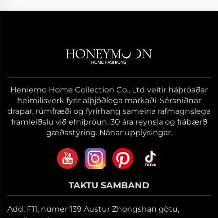
Heniemo Home Collection Co., Ltd veitir háþróaðar
heimilisverk fyrir alþjóðlega markaði. Sérsniðnar
drapar, rúmfræði og fyrirhang sameina rafmagnslega
framleiðslu við efniþróun. 30 ára reynsla og frábærð
gæðastýring. Nánar upplýsingar.
TAKTU SAMBAND
Add: F11, númer 139 Austur Zhongshan götu,