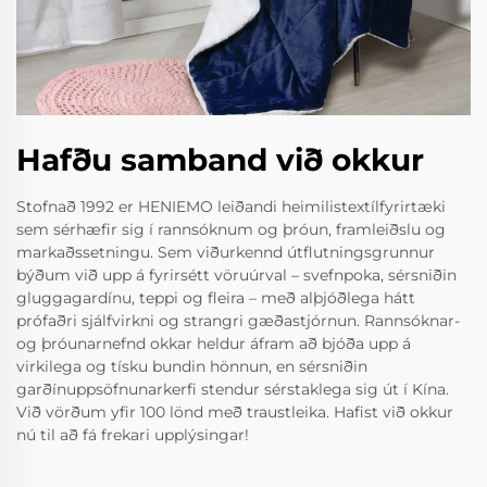
Hafðu samband við okkur
Stofnað 1992 er HENIEMO leiðandi heimilistextílfyrirtæki
sem sérhæfir sig í rannsóknum og þróun, framleiðslu og
markaðssetningu. Sem viðurkennd útflutningsgrunnur
býðum við upp á fyrirsétt vöruúrval – svefnpoka, sérsniðin
gluggagardínu, teppi og fleira – með alþjóðlega hátt
prófaðri sjálfvirkni og strangri gæðastjórnun. Rannsóknar-
og þróunarnefnd okkar heldur áfram að bjóða upp á
virkilega og tísku bundin hönnun, en sérsniðin
garðínuppsöfnunarkerfi stendur sérstaklega sig út í Kína.
Við vörðum yfir 100 lönd með traustleika. Hafist við okkur
nú til að fá frekari upplýsingar!