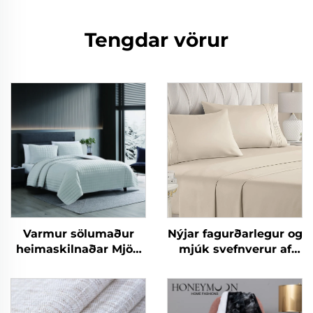
Tengdar vörur
Varmur sölumaður
Nýjar fagurðarlegur og
heimaskilnaðar Mjög
mjúk svefnverur af
neytra flanell fjölgandi
mikrófíber eins og
ofurneytarlegur
bómull 90gsm
snúningsskilasængur
fyrirheituð ólíkind
Silkiðurlegur Sherpa
svefnverur fyrir allar