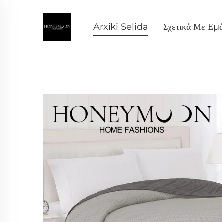
Arxiki Selida
Σχετικά Με Εμ