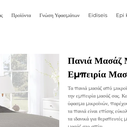
άς
Προϊόντα
Γνώση Υφασμάτων
Eidiseis
Epi 
Πανιά Μασάζ Μ
Εμπειρία Μασ
Τα πανιά μασάζ από μικροϊν
την εμπειρία μασάζ σας. 
ύφασμα μικροϊνών, παρέχουν
τα πανιά είναι επίσης εύκο
τα ιδανικά για θεραπευτές
μασάζ στο σπίτι.