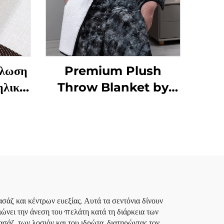
πλωση
Premium Plush
ηλική
Throw Blanket by
α &
Honeymoon – Μαλακή
κού με
& Χοντρή, Ζεστή &
Μαλλιαρή Μεγάλη
αφανή
Διπλή Βελούδινη
ου για
Κουβέρτα για Όλες τις
Εποχές
σάζ και κέντρων ευεξίας. Αυτά τα σεντόνια δίνουν
ιώνει την άνεση του πελάτη κατά τη διάρκεια των
άζ, των λοσιόν και του ιδρώτα, διατηρώντας τον