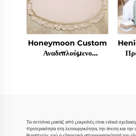
Honeymoon Custom
Heni
Αναδιπλούμενο
Πρ
Γυμναστήριο Γιόγκα
Σκε
Παιδικό Ύπνου
Com
Δραστηριότητας
Παιδικός Χώρος
Παιχνιδιού για Δάπεδο
Τα σεντόνια μασάζ από μικροϊνές είναι ειδικά σχεδιασ
προτεραιότητα στη λειτουργικότητα, την άνεση και την
θεραπειών, ενώ η εξαιρετική απορροφητικότητά του εί