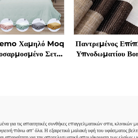
emo Χαμηλό Moq
Παντρεμένος Επί
οσαρμοσμένο Σετ
Υπνοδωματίου Βο
πασμάτων Μαλακό
Έτοιμα Κουρτίνι
forter Κουβέρτα
Κουρτίνες Καθιστι
Μεταλλικά
Περιγράμματα Δι
Κουρτίνια Παραθύρ
Σπίτι
μένα για τις απαιτητικές συνθήκες επαγγελματικών σπα, κλινικών μα
 υγιεινή πάνω απ' όλα. Η εξαιρετικά μαλακή υφή του υφάσματος βελτ
ναι απαραίτητη για την αποτελεσματική απομάκρυνση των ελαίων μασ