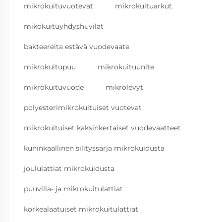
mikrokuituvuotevat
mikrokuituarkut
mikokuituyhdyshuvilat
bakteereita estävä vuodevaate
mikrokuitupuu
mikrokuituunite
mikrokuituvuode
mikrolevyt
polyesterimikrokuituiset vuotevat
mikrokuituiset kaksinkertaiset vuodevaatteet
kuninkaallinen silityssarja mikrokuidusta
joululattiat mikrokuidusta
puuvilla- ja mikrokuitulattiat
korkealaatuiset mikrokuitulattiat