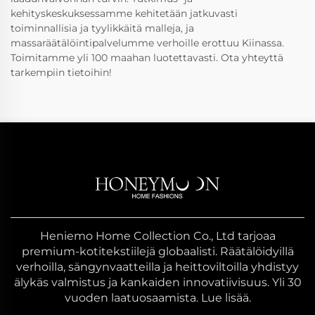
kehityskeskuksessamme kehitetään jatkuvasti
toiminnallisia ja tyylikkäitä malleja, ja
massaräätälöintipalvelumme verhoille erottuu Kiinassa.
Toimitamme yli 100 maahan luotettavasti. Ota yhteyttä
tarkempiin tietoihin!
Heniemo Home Collection Co., Ltd tarjoaa
premium-kotitekstiilejä globaalisti. Räätälöidyillä
verhoilla, sängynvaatteilla ja heittoviltoilla yhdistyy
älykäs valmistus ja kankaiden innovatiivisuus. Yli 30
vuoden laatuosaamista. Lue lisää.