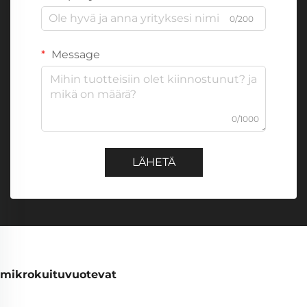
0/200
Message
0/1000
LÄHETÄ
mikrokuituvuotevat