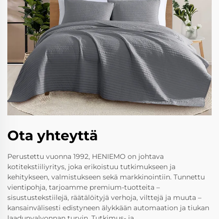
Ota yhteyttä
Perustettu vuonna 1992, HENIEMO on johtava
kotitekstiiliyritys, joka erikoistuu tutkimukseen ja
kehitykseen, valmistukseen sekä markkinointiin. Tunnettu
vientipohja, tarjoamme premium-tuotteita –
sisustustekstiilejä, räätälöityjä verhoja, vilttejä ja muuta –
kansainvälisesti edistyneen älykkään automaation ja tiukan
laadunvalvonnan turvin. Tutkimus- ja