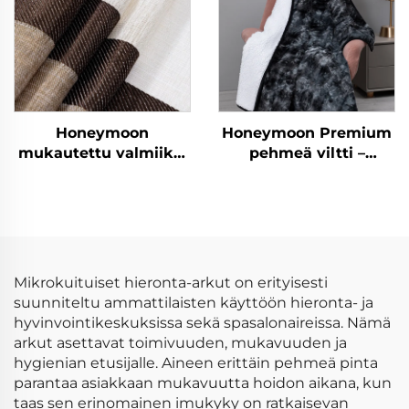
Honeymoon
Honeymoon Premium
mukautettu valmiiksi
pehmeä viltti –
valmistetut verhot ja
pehmeä ja
verhokankaat
villapintainen, lämmin
olohuoneen
ja villapintainen
ikkunaverhot kotiin
kaksikon kokoinen
villapussia viltti
kaikkiin
Mikrokuituiset hieronta-arkut on erityisesti
vuodenaikoihin
suunniteltu ammattilaisten käyttöön hieronta- ja
hyvinvointikeskuksissa sekä spasalonaireissa. Nämä
arkut asettavat toimivuuden, mukavuuden ja
hygienian etusijalle. Aineen erittäin pehmeä pinta
parantaa asiakkaan mukavuutta hoidon aikana, kun
taas sen erinomainen imukyky on ratkaisevan