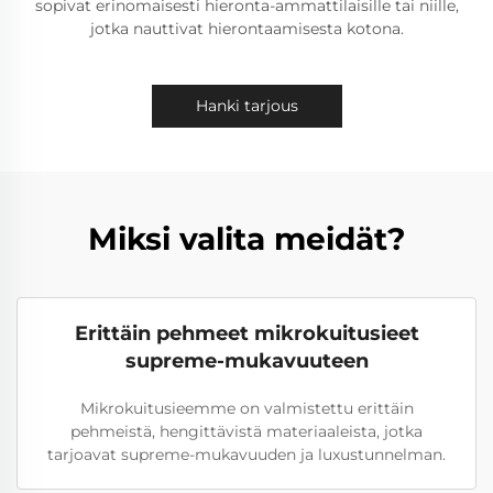
sopivat erinomaisesti hieronta-ammattilaisille tai niille,
jotka nauttivat hierontaamisesta kotona.
Hanki tarjous
Miksi valita meidät?
Erittäin pehmeet mikrokuitusieet
supreme-mukavuuteen
Mikrokuitusieemme on valmistettu erittäin
pehmeistä, hengittävistä materiaaleista, jotka
tarjoavat supreme-mukavuuden ja luxustunnelman.