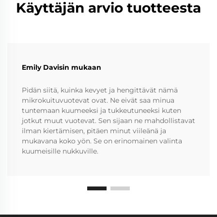
Käyttäjän arvio tuotteesta
Emily Davisin mukaan
Pidän siitä, kuinka kevyet ja hengittävät nämä
mikrokuituvuotevat ovat. Ne eivät saa minua
tuntemaan kuumeeksi ja tukkeutuneeksi kuten
jotkut muut vuotevat. Sen sijaan ne mahdollistavat
ilman kiertämisen, pitäen minut viileänä ja
mukavana koko yön. Se on erinomainen valinta
kuumeisille nukkuville.