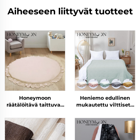
Aiheeseen liittyvät tuotteet
Honeymoon
Heniemo edullinen
räätälöitävä taittuvan
mukautettu vilttisetti
lapsen jumalallinen
pehmeä viltti
nukkumisaktiivisuuslapsen
vilttipeite
ryömimisurheiluhytti
leikkimatto vauvan
leikki-ikäisille