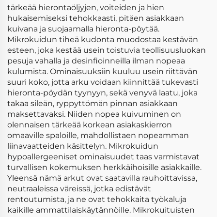
tärkeää hierontaöljyjen, voiteiden ja hien
hukaisemiseksi tehokkaasti, pitäen asiakkaan
kuivana ja suojaamalla hieronta-pöytää.
Mikrokuidun tiheä kudonta muodostaa kestävän
esteen, joka kestää usein toistuvia teollisuusluokan
pesuja vahalla ja desinfioinneilla ilman nopeaa
kulumista. Ominaisuuksiin kuuluu usein riittävän
suuri koko, jotta arku voidaan kiinnittää tukevasti
hieronta-pöydän tyynyyn, sekä venyvä laatu, joka
takaa sileän, ryppyttömän pinnan asiakkaan
maksettavaksi. Niiden nopea kuivuminen on
olennaisen tärkeää korkean asiakaskierron
omaaville spaloille, mahdollistaen nopeamman
liinavaatteiden käsittelyn. Mikrokuidun
hypoallergeeniset ominaisuudet taas varmistavat
turvallisen kokemuksen herkkäihoisille asiakkaille.
Yleensä nämä arkut ovat saatavilla rauhoittavissa,
neutraaleissa väreissä, jotka edistävät
rentoutumista, ja ne ovat tehokkaita työkaluja
kaikille ammattilaiskäytännöille. Mikrokuituisten