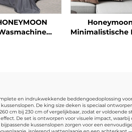
HONEYMOON
Honeymoo
Wasmachine
Minimalistische
eschikt Hotel
Gooikussens - 
ddengoed 300T
Velours Comf
00% Bamboe f
Sateen 4pcs
Verkoelend
jdeachtig Zacht
n Size Designer
omplete en indrukwekkende beddengoedoplossing voor 
kussenslopen. De king size deken is speciaal ontworpe
Laken
60 cm bij 230 cm of vergelijkbaar, zodat er voldoende s
 effect. De set is ontworpen voor visuele impact, waarb
 bijpassende kussenslopen zorgen voor een eenvoudige,
ovenlaagje, isolerend wattenlaagje en een achterkant —