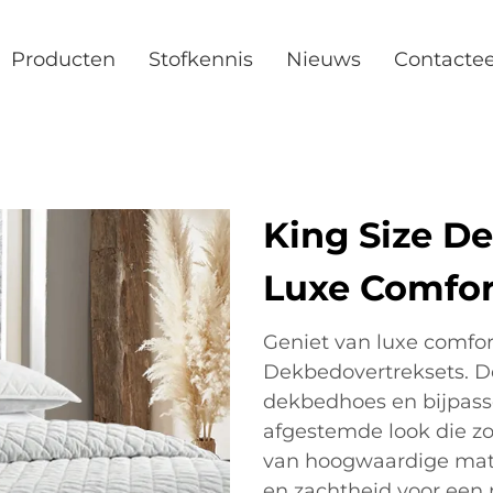
Producten
Stofkennis
Nieuws
Contacte
King Size D
Luxe Comfor
Geniet van luxe comfor
Dekbedovertreksets. De
dekbedhoes en bijpass
afgestemde look die zow
van hoogwaardige mate
en zachtheid voor een 