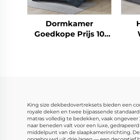
Dormkamer
Goedkope Prijs 10
stuks Thuisgebruik
G
Comforter Set
Be
1
Zi
Quee
King size dekbedovertreksets bieden een c
royale deken en twee bijpassende standaard 
matras volledig te bedekken, vaak ongeveer 2
naar beneden valt voor een luxe, gedrapeerd
middelpunt van de slaapkamerinrichting. De
opgebouwd uit drie lagen — een decoratief b