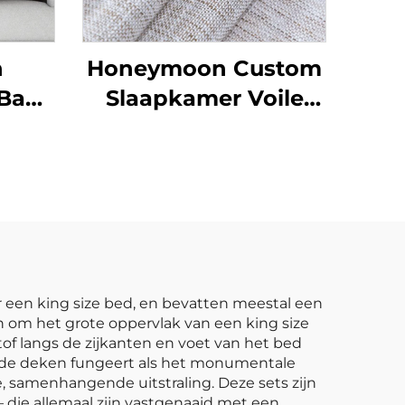
n
Honeymoon Custom
 Bank
Slaapkamer Voile
Luxe
Klaargemaakte
ort
Gordijnen & Drapeer
Gordijnen
Woonkamer Oogjes
Doorzichtige
Venstergordijn voor
Thuis
een king size bed, en bevatten meestal een
n om het grote oppervlak van een king size
tof langs de zijkanten en voet van het bed
ij de deken fungeert als het monumentale
 samenhangende uitstraling. Deze sets zijn
 die allemaal zijn vastgenaaid met een