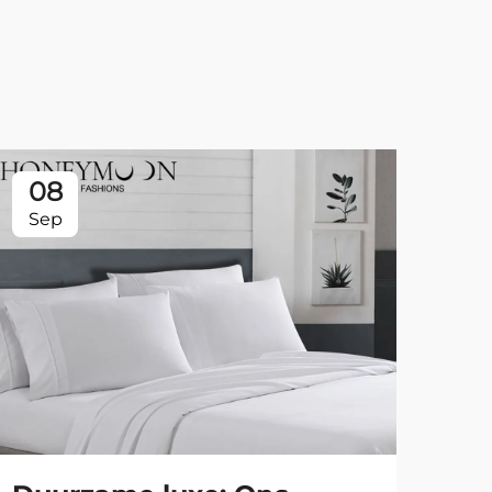
08
0
Sep
Se