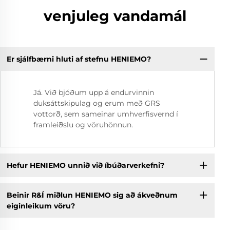
venjuleg vandamál
Er sjálfbærni hluti af stefnu HENIEMO?
Já. Við bjóðum upp á endurvinnin
duksáttskipulag og erum með GRS
vottorð, sem sameinar umhverfisvernd í
framleiðslu og vöruhönnun.
Hefur HENIEMO unnið við íbúðarverkefni?
Beinir R&Í miðlun HENIEMO sig að ákveðnum
eiginleikum vöru?