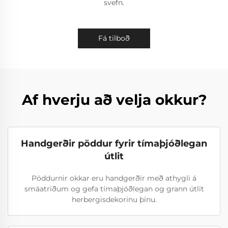
svefn.
Fá tilboð
Af hverju að velja okkur?
Handgerðir pöddur fyrir tímaþjóðlegan
útlit
Pöddurnir okkar eru handgerðir með athygli á
smáatriðum og gefa tímaþjóðlegan og grann útlit
herbergisdekorinu þínu.