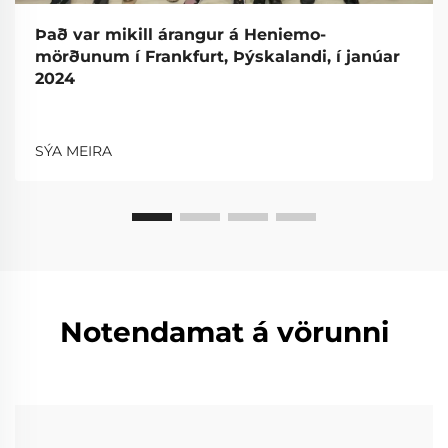
Það var mikill árangur á Heniemo-
mörðunum í Frankfurt, Þýskalandi, í janúar
2024
SÝA MEIRA
Notendamat á vörunni