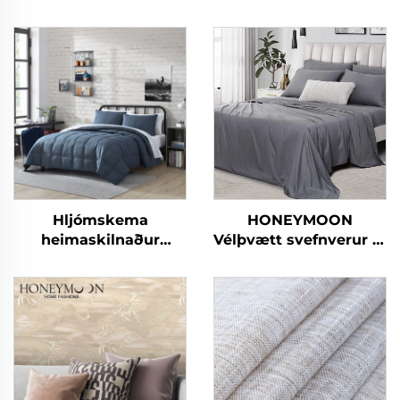
Hljómskema
HONEYMOON
heimaskilnaður
Vélþvætt svefnverur af
Lágvæður verður 10
300T 100% bambus í
hluta
sætt 4 hluta kælifriðju
heimaskilasængur
mjúkar og silki fyrir
queen rúm