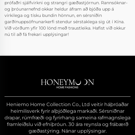
prófaðri sjálfvirkni og strangri gæðastjórnun. Rannsóknar-
og þróunarnefnd okkar heldur áfram að bjóða upp á
virkilega og tísku bundin hönnun, en sérsniðin
garðínuppsöfnunarkerfi stendur sérstaklega sig út í Kína.
Við vörðum yfir 100 lönd með traustleika. Hafist við okkur
nú til að fá frekari upplýsingar!
Heniemo Home Collection Co., Ltd veitir háþróaðar
heimilisverk fyrir alþjóðlega markaði. Sérsniðnar
drapar, rúmfræði og fyrirhang sameina rafmagnslega
framleiðslu við efniþróun. 30 ára reynsla og frábærð
gæðastýring. Nánar upplýsingar.