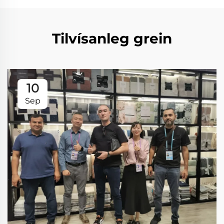
Tilvísanleg grein
10
Sep