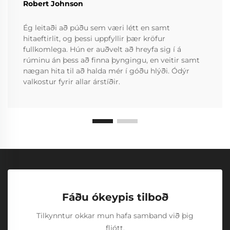
Robert Johnson
Ég leitaði að púðu sem væri létt en samt
hitaeftirlit, og þessi uppfyllir þær kröfur
fullkomlega. Hún er auðvelt að hreyfa sig í á
rúminu án þess að finna þyngingu, en veitir samt
nægan hita til að halda mér í góðu hlýði. Ódýr
valkostur fyrir allar árstíðir.
Fáðu ókeypis tilboð
Tilkynntur okkar mun hafa samband við þig
fljótt.