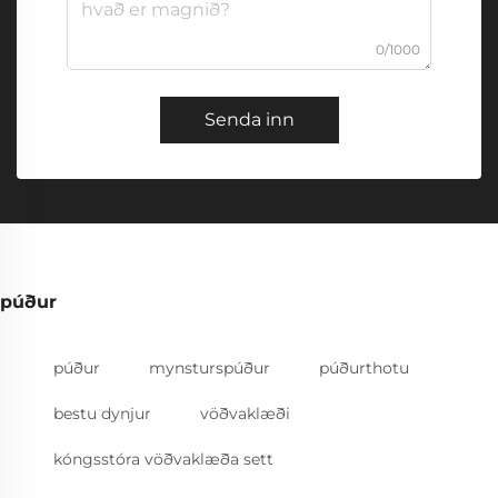
0/1000
Senda inn
púður
púður
mynsturspúður
púðurthotu
bestu dynjur
vöðvaklæði
kóngsstóra vöðvaklæða sett