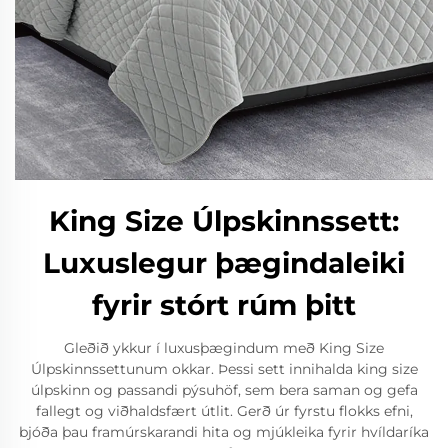
King Size Úlpskinnssett:
Luxuslegur þægindaleiki
fyrir stórt rúm þitt
Gleðið ykkur í luxusþægindum með King Size
Úlpskinnssettunum okkar. Þessi sett innihalda king size
úlpskinn og passandi pýsuhöf, sem bera saman og gefa
fallegt og viðhaldsfært útlit. Gerð úr fyrstu flokks efni,
bjóða þau framúrskarandi hita og mjúkleika fyrir hvíldaríka