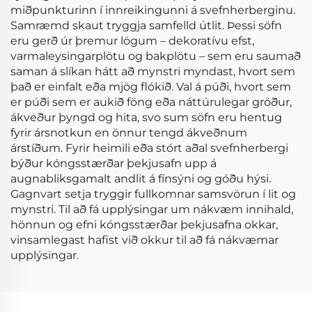
miðpunkturinn í innreikingunni á svefnherberginu.
Samræmd skaut tryggja samfelld útlit. Þessi söfn
eru gerð úr þremur lögum – dekoratívu efst,
varmaleysingarplötu og bakplötu – sem eru saumað
saman á slíkan hátt að mynstri myndast, hvort sem
það er einfalt eða mjög flókið. Val á púði, hvort sem
er púði sem er aukið föng eða náttúrulegar gröður,
ákveður þyngd og hita, svo sum söfn eru hentug
fyrir ársnotkun en önnur tengd ákveðnum
árstíðum. Fyrir heimili eða stórt aðal svefnherbergi
býður kóngsstærðar þekjusafn upp á
augnabliksgamalt andlit á fínsýni og góðu hýsi.
Gagnvart setja tryggir fullkomnar samsvörun í lit og
mynstri. Til að fá upplýsingar um nákvæm innihald,
hönnun og efni kóngsstærðar þekjusafna okkar,
vinsamlegast hafist við okkur til að fá nákvæmar
upplýsingar.