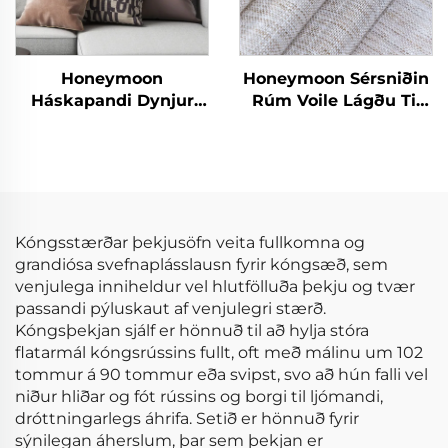
Honeymoon
Honeymoon Sérsniðin
Háskapandi Dynjur
Rúm Voile Lágðu Til
fyrir hálfeyra - Velureð
Skjöldur & Drapes
velvi
Stofuhljóð Grommet
Sjáíður Gluggaskjöl
fyrir Heimilið
Kóngsstærðar þekjusöfn veita fullkomna og
grandiósa svefnaplásslausn fyrir kóngsæð, sem
venjulega inniheldur vel hlutfölluða þekju og tvær
passandi pýluskaut af venjulegri stærð.
Kóngsþekjan sjálf er hönnuð til að hylja stóra
flatarmál kóngsrússins fullt, oft með málinu um 102
tommur á 90 tommur eða svipst, svo að hún falli vel
niður hliðar og fót rússins og borgi til ljómandi,
dróttningarlegs áhrifa. Setið er hönnuð fyrir
sýnilegan áherslum, þar sem þekjan er