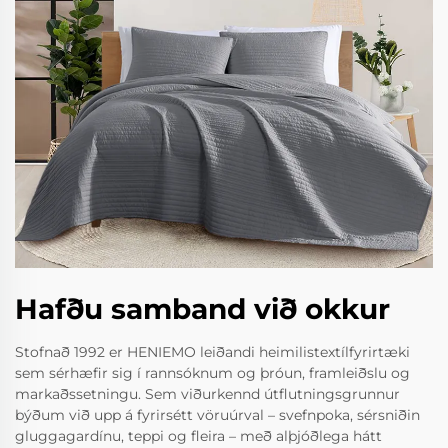
Hafðu samband við okkur
Stofnað 1992 er HENIEMO leiðandi heimilistextílfyrirtæki
sem sérhæfir sig í rannsóknum og þróun, framleiðslu og
markaðssetningu. Sem viðurkennd útflutningsgrunnur
býðum við upp á fyrirsétt vöruúrval – svefnpoka, sérsniðin
gluggagardínu, teppi og fleira – með alþjóðlega hátt