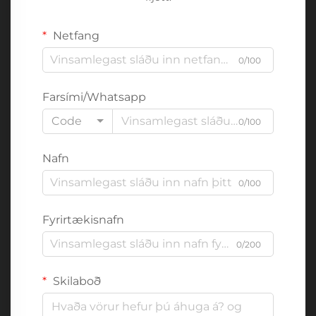
Netfang
0/100
Farsími/Whatsapp
Code
0/100
Nafn
0/100
Fyrirtækisnafn
0/200
Skilaboð