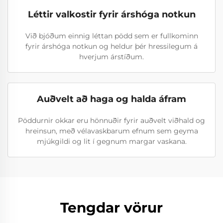
Léttir valkostir fyrir árshóga notkun
Við bjóðum einnig léttan pödd sem er fullkominn
fyrir árshóga notkun og heldur þér hressilegum á
hverjum árstíðum.
Auðvelt að haga og halda áfram
Pöddurnir okkar eru hönnuðir fyrir auðvelt viðhald og
hreinsun, með vélavaskbarum efnum sem geyma
mjúkgildi og lit í gegnum margar vaskana.
Tengdar vörur