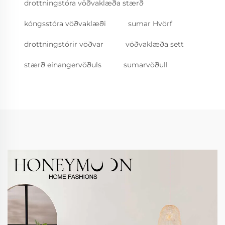
drottningstóra vöðvaklæða stærð
kóngsstóra vöðvaklæði
sumar Hvörf
drottningstórir vöðvar
vöðvaklæða sett
stærð einangervöðuls
sumarvöðull