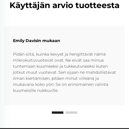
Käyttäjän arvio tuotteesta
Emily Davisin mukaan
Pidän siitä, kuinka kevyet ja hengittävät nämä
mikrokuituvuotevat ovat. Ne eivät saa minua
tuntemaan kuumeeksi ja tukkeutuneeksi kuten
jotkut muut vuotevat. Sen sijaan ne mahdollistavat
ilman kiertämisen, pitäen minut viileänä ja
mukavana koko yön. Se on erinomainen valinta
kuumeisille nukkuville.