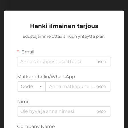
Hanki ilmainen tarjous
Edustajamme ottaa sinuun yhteyttä pian.
Email
0/100
Matkapuhelin/WhatsApp
Code
0/100
Nimi
0/100
Company Name