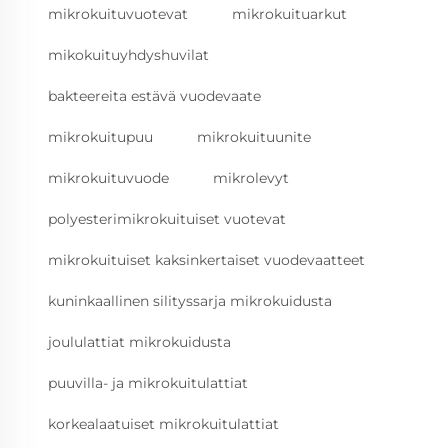
mikrokuituvuotevat
mikrokuituarkut
mikokuituyhdyshuvilat
bakteereita estävä vuodevaate
mikrokuitupuu
mikrokuituunite
mikrokuituvuode
mikrolevyt
polyesterimikrokuituiset vuotevat
mikrokuituiset kaksinkertaiset vuodevaatteet
kuninkaallinen silityssarja mikrokuidusta
joululattiat mikrokuidusta
puuvilla- ja mikrokuitulattiat
korkealaatuiset mikrokuitulattiat