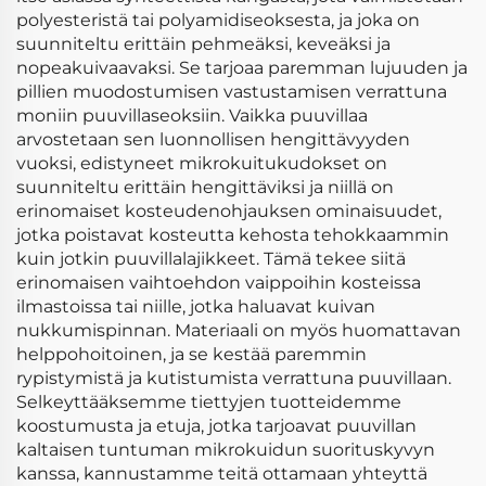
polyes­teristä tai polyamidiseoksesta, ja joka on
suunniteltu erittäin pehmeäksi, keveäksi ja
nopeakuivaavaksi. Se tarjoaa paremman lujuuden ja
pillien muodostumisen vastustamisen verrattuna
moniin puuvillaseoksiin. Vaikka puuvillaa
arvostetaan sen luonnollisen hengittävyyden
vuoksi, edistyneet mikrokuitukudokset on
suunniteltu erittäin hengittäviksi ja niillä on
erinomaiset kosteudenohjauksen ominaisuudet,
jotka poistavat kosteutta kehosta tehokkaammin
kuin jotkin puuvillalajikkeet. Tämä tekee siitä
erinomaisen vaihtoehdon vaippoihin kosteissa
ilmastoissa tai niille, jotka haluavat kuivan
nukkumispinnan. Materiaali on myös huomattavan
helppohoitoinen, ja se kestää paremmin
rypistymistä ja kutistumista verrattuna puuvillaan.
Selkeyttääksemme tiettyjen tuotteidemme
koostumusta ja etuja, jotka tarjoavat puuvillan
kaltaisen tuntuman mikrokuidun suorituskyvyn
kanssa, kannustamme teitä ottamaan yhteyttä