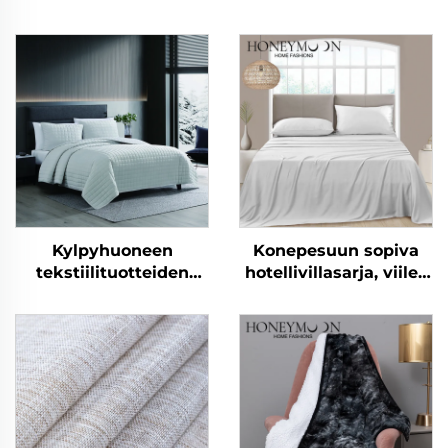
Kylpyhuoneen
Konepesuun sopiva
tekstiilituotteiden
hotellivillasarja, viileä
myyntituote, pehmeä
ja pehmeä
villapäällysteinen
seitsijoukko
kääntyvä
makuuhuoneen viltti-
ja peittojoukko