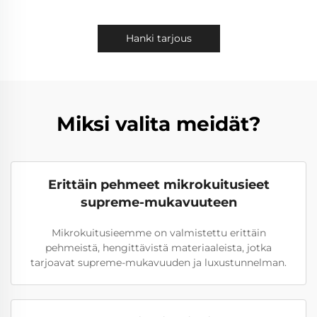
Hanki tarjous
Miksi valita meidät?
Erittäin pehmeet mikrokuitusieet
supreme-mukavuuteen
Mikrokuitusieemme on valmistettu erittäin
pehmeistä, hengittävistä materiaaleista, jotka
tarjoavat supreme-mukavuuden ja luxustunnelman.