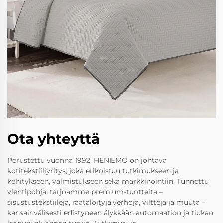
Ota yhteyttä
Perustettu vuonna 1992, HENIEMO on johtava
kotitekstiiliyritys, joka erikoistuu tutkimukseen ja
kehitykseen, valmistukseen sekä markkinointiin. Tunnettu
vientipohja, tarjoamme premium-tuotteita –
sisustustekstiilejä, räätälöityjä verhoja, vilttejä ja muuta –
kansainvälisesti edistyneen älykkään automaation ja tiukan
laadunvalvonnan turvin. Tutkimus- ja