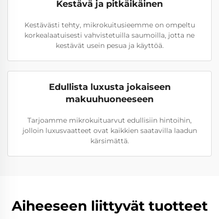
Kestävä ja pitkäikäinen
Kestävästi tehty, mikrokuitusieemme on ompeltu
korkealaatuisesti vahvistetuilla saumoilla, jotta ne
kestävät usein pesua ja käyttöä.
Edullista luxusta jokaiseen
makuuhuoneeseen
Tarjoamme mikrokuituarvut edullisiin hintoihin,
jolloin luxusvaatteet ovat kaikkien saatavilla laadun
kärsimättä.
Aiheeseen liittyvät tuotteet