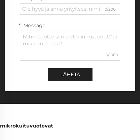
0/200
Message
0/1000
LÄHETÄ
mikrokuituvuotevat