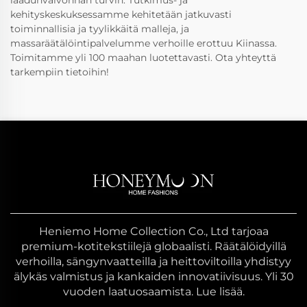
kehityskeskuksessamme kehitetään jatkuvasti
toiminnallisia ja tyylikkäitä malleja, ja
massaräätälöintipalvelumme verhoille erottuu Kiinassa.
Toimitamme yli 100 maahan luotettavasti. Ota yhteyttä
tarkempiin tietoihin!
Heniemo Home Collection Co., Ltd tarjoaa
premium-kotitekstiilejä globaalisti. Räätälöidyillä
verhoilla, sängynvaatteilla ja heittoviltoilla yhdistyy
älykäs valmistus ja kankaiden innovatiivisuus. Yli 30
vuoden laatuosaamista. Lue lisää.