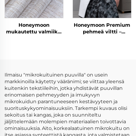
Honeymoon
Honeymoon Premium
mukautettu valmiiksi
pehmeä viltti –
valmistetut verhot ja
pehmeä ja
verhokankaat
villapintainen, lämmin
olohuoneen
ja villapintainen
ikkunaverhot kotiin
kaksikon kokoinen
villapussia viltti
kaikkiin
Ilmaisu "mikrokuituinen puuvilla" on usein
vuodenaikoihin
markkinoilla käytetty vääränimi; se viittaa yleensä
kuitenkin tekstiileihin, jotka yhdistävät puuvillan
erinomaisen pehmeyyden ja imukyvyn
mikrokuidun parantuneeseen kestävyyteen ja
suorituskykyominaisuuksiin. Tarkempi kuvaus olisi
sekoitus tai kangas, joka on suunniteltu
jäljittelemään molempien materiaalien toivottavia
ominaisuuksia. Aito, korkealaatuinen mikrokuitu on
itse asiassa synteettistä kangasta, jota valmistetaan