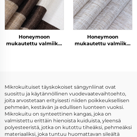
Honeymoon
Honeymoon
mukautettu valmiiksi
mukautettu valmiiksi
valmistetut verhot ja
valmistetut verhot ja
verhokankaat
verhokankaat
olohuoneen
olohuoneen
ikkunaverhot kotiin
ikkunaverhot kotiin
Mikrokuituiset täyskokoiset sängynliinat ovat
suosittu ja käytännöllinen vuodevaatevaihtoehto,
joita arvostetaan erityisesti niiden poikkeuksellisen
pehmeän, kestävän ja edullisen luonteen vuoksi.
Mikrokuitu on synteettinen kangas, joka on
valmistettu erittäin hienoista kuiduista, yleensä
polyes­teeristä, jotka on kutottu tiheäksi, pehmeäksi
materiaaliksi, joka tuntuu huomattavan sileältä