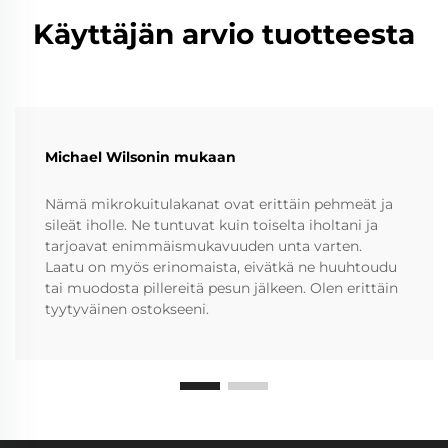
Käyttäjän arvio tuotteesta
Michael Wilsonin mukaan
Nämä mikrokuitulakanat ovat erittäin pehmeät ja
sileät iholle. Ne tuntuvat kuin toiselta iholtani ja
tarjoavat enimmäismukavuuden unta varten.
Laatu on myös erinomaista, eivätkä ne huuhtoudu
tai muodosta pillereitä pesun jälkeen. Olen erittäin
tyytyväinen ostokseeni.