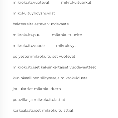
mikrokuituvuotevat
mikrokuituarkut
mikokuituyhdyshuvilat
bakteereita estävä vuodevaate
mikrokuitupuu
mikrokuituunite
mikrokuituvuode
mikrolevyt
polyesterimikrokuituiset vuotevat
mikrokuituiset kaksinkertaiset vuodevaatteet
kuninkaallinen silityssarja mikrokuidusta
joululattiat mikrokuidusta
puuvilla- ja mikrokuitulattiat
korkealaatuiset mikrokuitulattiat