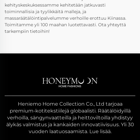
kehityskeskuksessamme kehitetään jatkuvasti
toiminnallisia ja tyylikkäitä malleja, ja
massaräätälöintipalvelumme verhoille erottuu Kiinassa.
Toimitamme yli 100 maahan luotettavasti. Ota yhteyttä
tarkempiin tietoihin!
Heniemo Home Collection Co., Ltd tarjoaa
premium-kotitekstiilejä globaalisti. Räätälöidyillä
verhoilla, sängynvaatteilla ja heittoviltoilla yhdistyy
älykäs valmistus ja kankaiden innovatiivisuus. Yli 30
vuoden laatuosaamista. Lue lisää.