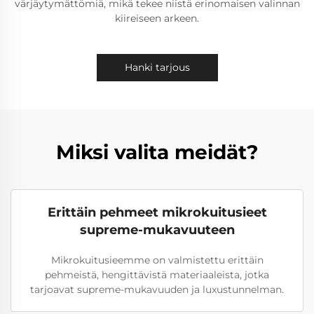
värjäytymättömiä, mikä tekee niistä erinomaisen valinnan
kiireiseen arkeen.
Hanki tarjous
Miksi valita meidät?
Erittäin pehmeet mikrokuitusieet
supreme-mukavuuteen
Mikrokuitusieemme on valmistettu erittäin
pehmeistä, hengittävistä materiaaleista, jotka
tarjoavat supreme-mukavuuden ja luxustunnelman.