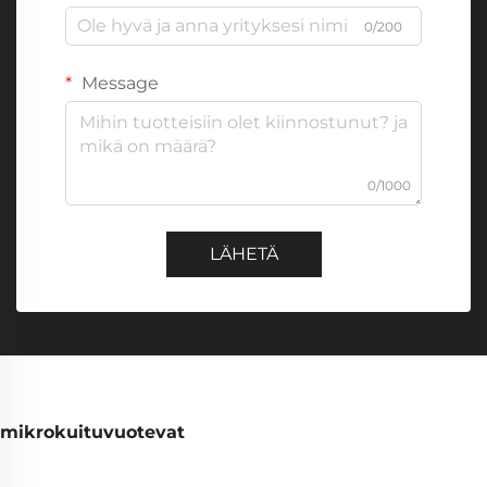
0/200
Message
0/1000
LÄHETÄ
mikrokuituvuotevat