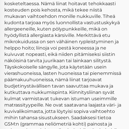
kosketeltaessa. Nämä liinat hoitavat tehokkaasti
kosteuden pois kehosta, mikä tekee niistä
mukavan vaihtoehdon monille nukkuville. Tiheä
kudonta tarjoaa myös luonnollista vastustuskykyä
allergeeneille, kuten pölypunkkeille, mikä on
hyödyllistä allergiasta kärsiville. Merkittävä etu
mikrokuidussa on sen vähäinen rypleistyminen ja
helppo hoito; liinoja voi pestä koneessa ja ne
kuivuvat nopeasti, eikä niiden pitämiseksi siistin
näköisinä tarvita juurikaan tai lainkaan silitystä.
Täyskokoiselle sängylle, jota käytetään usein
vierashuoneissa, lasten huoneissa tai pienemmissä
päämakuuhuoneissa, nämä liinat tarjoavat
budjetinystävällisen tavan saavuttaa mukava ja
kutkuttava nukkumispinta. Kiinnitysliinan syvät
kulmat varmistavat tukevan istuman useimmille
matrassi­tyypeille. Ne ovat saatavana laajasta väri- ja
kuvi­valikoimasta, jotta löytyisi sopiva vaihtoehto
mihin tahansa sisustukseen. Saadaksesi tietoa
GSM:n (grammaa neliömetriä kohti) painosta ja