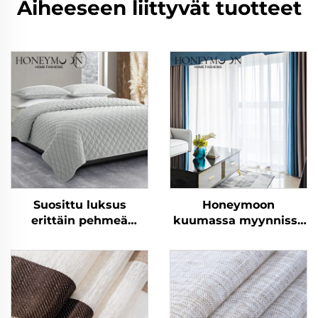
Aiheeseen liittyvät tuotteet
Suosittu luksus
Honeymoon
erittäin pehmeä
kuumassa myynnissä
räätälöity moderni
luonnonpehmeät
peitepaketti
verhot, yksivärinen
kuningaspeite 3 kpl
eristetty rei'itetty
pimeysverho
ikkunaan