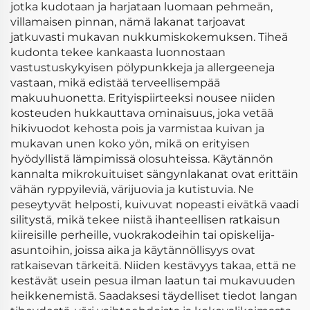
jotka kudotaan ja harjataan luomaan pehmeän,
villamaisen pinnan, nämä lakanat tarjoavat
jatkuvasti mukavan nukkumiskokemuksen. Tiheä
kudonta tekee kankaasta luonnostaan
vastustuskykyisen pölypunkkeja ja allergeeneja
vastaan, mikä edistää terveellisempää
makuuhuonetta. Erityispiirteeksi nousee niiden
kosteuden hukkauttava ominaisuus, joka vetää
hikivuodot kehosta pois ja varmistaa kuivan ja
mukavan unen koko yön, mikä on erityisen
hyödyllistä lämpimissä olosuhteissa. Käytännön
kannalta mikrokuituiset sängynlakanat ovat erittäin
vähän ryppyileviä, värijuovia ja kutistuvia. Ne
peseytyvät helposti, kuivuvat nopeasti eivätkä vaadi
silitystä, mikä tekee niistä ihanteellisen ratkaisun
kiireisille perheille, vuokrakodeihin tai opiskelija-
asuntoihin, joissa aika ja käytännöllisyys ovat
ratkaisevan tärkeitä. Niiden kestävyys takaa, että ne
kestävät usein pesua ilman laatun tai mukavuuden
heikkenemistä. Saadaksesi täydelliset tiedot langan