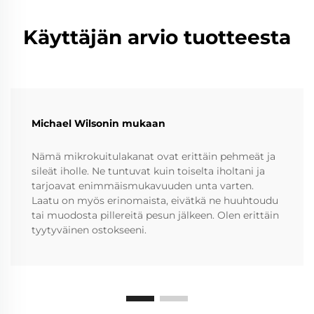
Käyttäjän arvio tuotteesta
Michael Wilsonin mukaan
Nämä mikrokuitulakanat ovat erittäin pehmeät ja
sileät iholle. Ne tuntuvat kuin toiselta iholtani ja
tarjoavat enimmäismukavuuden unta varten.
Laatu on myös erinomaista, eivätkä ne huuhtoudu
tai muodosta pillereitä pesun jälkeen. Olen erittäin
tyytyväinen ostokseeni.