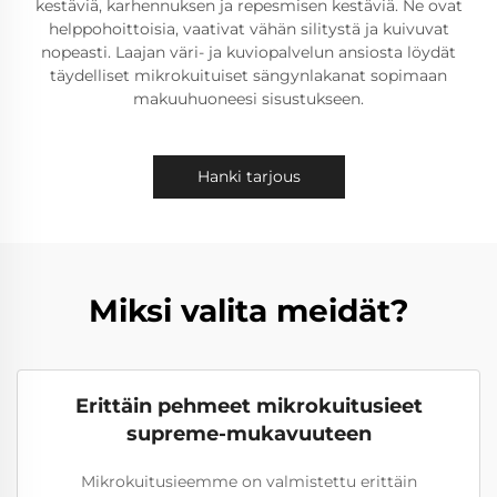
kestäviä, karhennuksen ja repesmisen kestäviä. Ne ovat
helppohoittoisia, vaativat vähän silitystä ja kuivuvat
nopeasti. Laajan väri- ja kuviopalvelun ansiosta löydät
täydelliset mikrokuituiset sängynlakanat sopimaan
makuuhuoneesi sisustukseen.
Hanki tarjous
Miksi valita meidät?
Erittäin pehmeet mikrokuitusieet
supreme-mukavuuteen
Mikrokuitusieemme on valmistettu erittäin