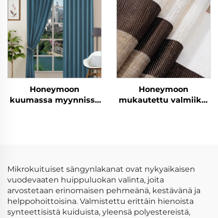
tyynyverhot
makuuhuoneeseen
Honeymoon
Honeymoon
kuumassa myynnissä
mukautettu valmiiksi
luonnonpehmeät
valmistetut verhot ja
verhot, yksivärinen
verhokankaat
eristetty rei'itetty
olohuoneen
pimeysverho
ikkunaverhot kotiin
ikkunaan
Mikrokuituiset sängynlakanat ovat nykyaikaisen
vuodevaaten huippuluokan valinta, joita
arvostetaan erinomaisen pehmeänä, kestävänä ja
helppohoittoisina. Valmistettu erittäin hienoista
synteettisistä kuiduista, yleensä polyestereistä,