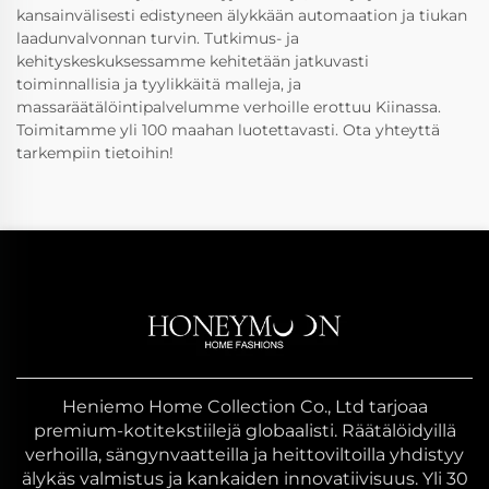
kansainvälisesti edistyneen älykkään automaation ja tiukan
laadunvalvonnan turvin. Tutkimus- ja
kehityskeskuksessamme kehitetään jatkuvasti
toiminnallisia ja tyylikkäitä malleja, ja
massaräätälöintipalvelumme verhoille erottuu Kiinassa.
Toimitamme yli 100 maahan luotettavasti. Ota yhteyttä
tarkempiin tietoihin!
Heniemo Home Collection Co., Ltd tarjoaa
premium-kotitekstiilejä globaalisti. Räätälöidyillä
verhoilla, sängynvaatteilla ja heittoviltoilla yhdistyy
älykäs valmistus ja kankaiden innovatiivisuus. Yli 30