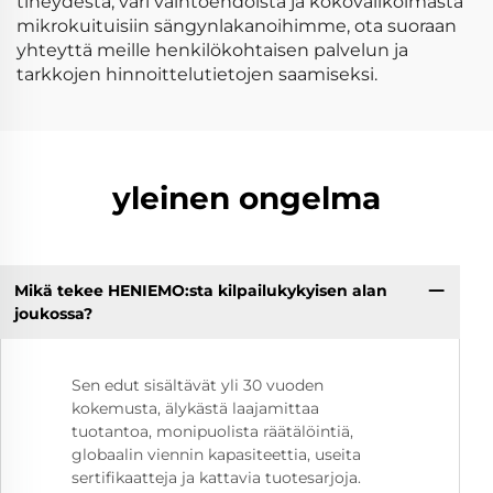
tiheydestä, väri vaihtoehdoista ja kokovalikoimasta
mikrokuituisiin sängynlakanoihimme, ota suoraan
yhteyttä meille henkilökohtaisen palvelun ja
tarkkojen hinnoittelutietojen saamiseksi.
yleinen ongelma
Mikä tekee HENIEMO:sta kilpailukykyisen alan
joukossa?
Sen edut sisältävät yli 30 vuoden
kokemusta, älykästä laajamittaa
tuotantoa, monipuolista räätälöintiä,
globaalin viennin kapasiteettia, useita
sertifikaatteja ja kattavia tuotesarjoja.