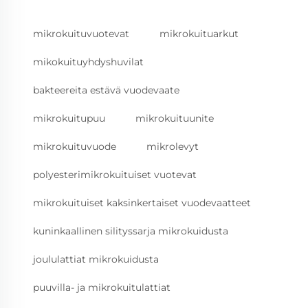
mikrokuituvuotevat
mikrokuituarkut
mikokuituyhdyshuvilat
bakteereita estävä vuodevaate
mikrokuitupuu
mikrokuituunite
mikrokuituvuode
mikrolevyt
polyesterimikrokuituiset vuotevat
mikrokuituiset kaksinkertaiset vuodevaatteet
kuninkaallinen silityssarja mikrokuidusta
joululattiat mikrokuidusta
puuvilla- ja mikrokuitulattiat