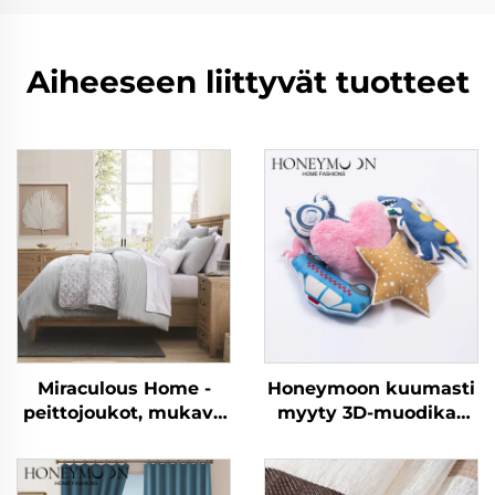
Aiheeseen liittyvät tuotteet
Miraculous Home -
Honeymoon kuumasti
peittojoukot, mukava
myyty 3D-muodikas
Seersucker-petipeitto
sohvakoriste Lasten
kodin
tyynynpäällykset