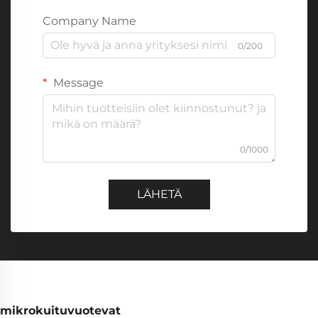
Company Name
0/200
Message
0/1000
LÄHETÄ
mikrokuituvuotevat