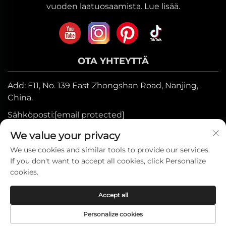
vuoden laatuosaamista. Lue lisää.
OTA YHTEYTTÄ
Add: F11, No. 139 East Zhongshan Road, Nanjing,
China.
Sähköposti:
[email protected]
Mobiili:
+86-17327710449
We value your privacy
Puh:
+86-025-84573776
We use cookies and similar tools to provide our services.
If you don't want to accept all cookies, click Personalize
cookies.
Tekijänoikeus © 2025 Heniemo Home
Accept all
Collection Co., Ltd. —
Tietosuojakäytäntö
Personalize cookies