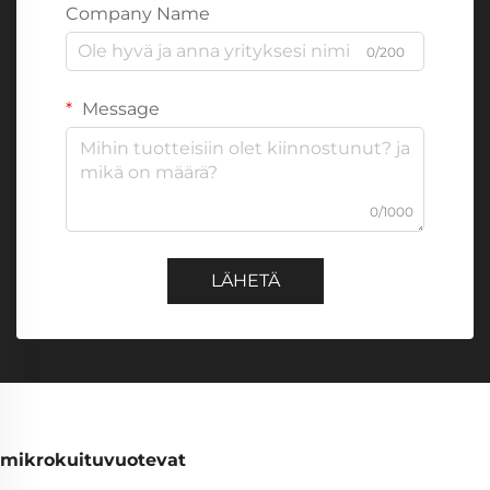
Company Name
0/200
Message
0/1000
LÄHETÄ
mikrokuituvuotevat