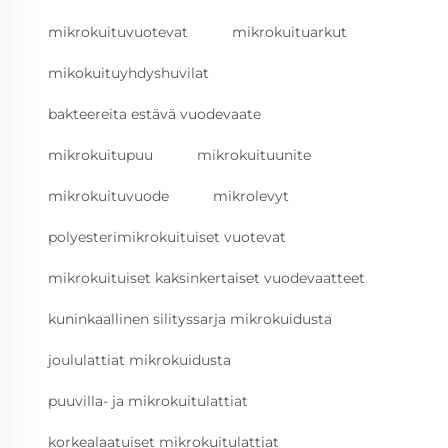
mikrokuituvuotevat
mikrokuituarkut
mikokuituyhdyshuvilat
bakteereita estävä vuodevaate
mikrokuitupuu
mikrokuituunite
mikrokuituvuode
mikrolevyt
polyesterimikrokuituiset vuotevat
mikrokuituiset kaksinkertaiset vuodevaatteet
kuninkaallinen silityssarja mikrokuidusta
joululattiat mikrokuidusta
puuvilla- ja mikrokuitulattiat
korkealaatuiset mikrokuitulattiat