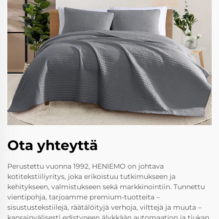
Ota yhteyttä
Perustettu vuonna 1992, HENIEMO on johtava
kotitekstiiliyritys, joka erikoistuu tutkimukseen ja
kehitykseen, valmistukseen sekä markkinointiin. Tunnettu
vientipohja, tarjoamme premium-tuotteita –
sisustustekstiilejä, räätälöityjä verhoja, vilttejä ja muuta –
kansainvälisesti edistyneen älykkään automaation ja tiukan