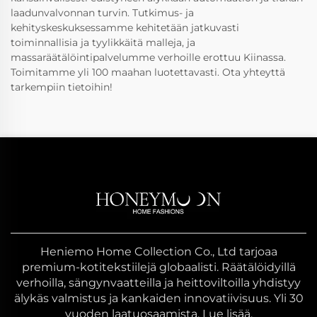
laadunvalvonnan turvin. Tutkimus- ja
kehityskeskuksessamme kehitetään jatkuvasti
toiminnallisia ja tyylikkäitä malleja, ja
massaräätälöintipalvelumme verhoille erottuu Kiinassa.
Toimitamme yli 100 maahan luotettavasti. Ota yhteyttä
tarkempiin tietoihin!
Heniemo Home Collection Co., Ltd tarjoaa
premium-kotitekstiilejä globaalisti. Räätälöidyillä
verhoilla, sängynvaatteilla ja heittoviltoilla yhdistyy
älykäs valmistus ja kankaiden innovatiivisuus. Yli 30
vuoden laatuosaamista. Lue lisää.