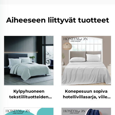
Aiheeseen liittyvät tuotteet
Kylpyhuoneen
Konepesuun sopiva
tekstiilituotteiden
hotellivillasarja, viileä
myyntituote, pehmeä
ja pehmeä
villapäällysteinen
seitsijoukko
kääntyvä