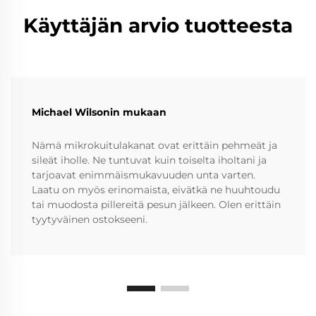
Käyttäjän arvio tuotteesta
Michael Wilsonin mukaan
Nämä mikrokuitulakanat ovat erittäin pehmeät ja
sileät iholle. Ne tuntuvat kuin toiselta iholtani ja
tarjoavat enimmäismukavuuden unta varten.
Laatu on myös erinomaista, eivätkä ne huuhtoudu
tai muodosta pillereitä pesun jälkeen. Olen erittäin
tyytyväinen ostokseeni.