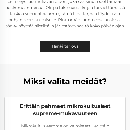
pehmeys luo mukavan oloon, joka saa sinut odottamaan
nukkumaanmenoa. Olitpa lukemassa kirjaa tai viettämässä
laiskaa sunnuntaiaamua, tämä liina tarjoaa täydellisen
pohjan rentoutumiselle. Pinttömän luonteensa ansiosta
sänky näyttää siistiltä ja järjestäytyneeltä koko päivän ajan.
Hanki tarjous
Miksi valita meidät?
Erittäin pehmeet mikrokuitusieet
supreme-mukavuuteen
Mikrokuitusieemme on valmistettu erittäin