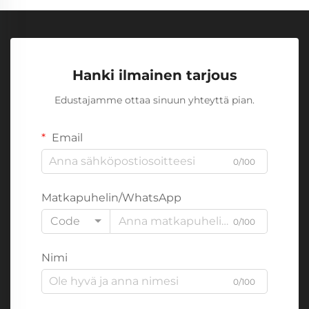
Hanki ilmainen tarjous
Edustajamme ottaa sinuun yhteyttä pian.
Email
0/100
Matkapuhelin/WhatsApp
Code
0/100
Nimi
0/100