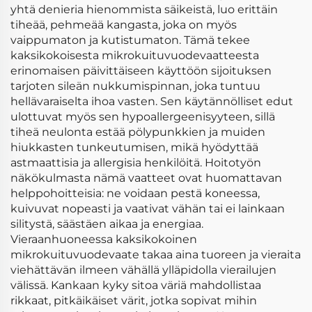
yhtä denieria hienommista säikeistä, luo erittäin
tiheää, pehmeää kangasta, joka on myös
vaippumaton ja kutistumaton. Tämä tekee
kaksikokoisesta mikrokuituvuodevaatteesta
erinomaisen päivittäiseen käyttöön sijoituksen
tarjoten sileän nukkumispinnan, joka tuntuu
hellävaraiselta ihoa vasten. Sen käytännölliset edut
ulottuvat myös sen hypoallergeenisyyteen, sillä
tiheä neulonta estää pölypunkkien ja muiden
hiukkasten tunkeutumisen, mikä hyödyttää
astmaattisia ja allergisia henkilöitä. Hoitotyön
näkökulmasta nämä vaatteet ovat huomattavan
helppohoitteisia: ne voidaan pestä koneessa,
kuivuvat nopeasti ja vaativat vähän tai ei lainkaan
silitystä, säästäen aikaa ja energiaa.
Vieraanhuoneessa kaksikokoinen
mikrokuituvuodevaate takaa aina tuoreen ja vieraita
viehättävän ilmeen vähällä ylläpidolla vierailujen
välissä. Kankaan kyky sitoa väriä mahdollistaa
rikkaat, pitkäikäiset värit, jotka sopivat mihin