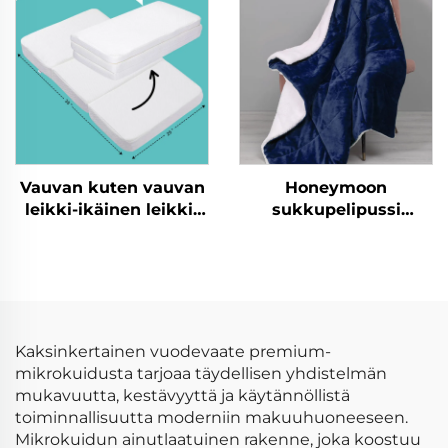
makuuhuoneen viltti-
ja peittojoukko
Vauvan kuten vauvan
Honeymoon
leikki-ikäinen leikki-
sukkupelipussi
ikäinen lasten
moderni 100 %
ryömimisikäinen
polyesteri erittäin
liitännäisikäinen
pehmeä räätälöity
taittuvan liitännäisen
joulun heittävä peite
liitännäismatto
kääntöpuolinen
villaheittävä peite
Kaksinkertainen vuodevaate premium-
mikrokuidusta tarjoaa täydellisen yhdistelmän
mukavuutta, kestävyyttä ja käytännöllistä
toiminnallisuutta moderniin makuuhuoneeseen.
Mikrokuidun ainutlaatuinen rakenne, joka koostuu