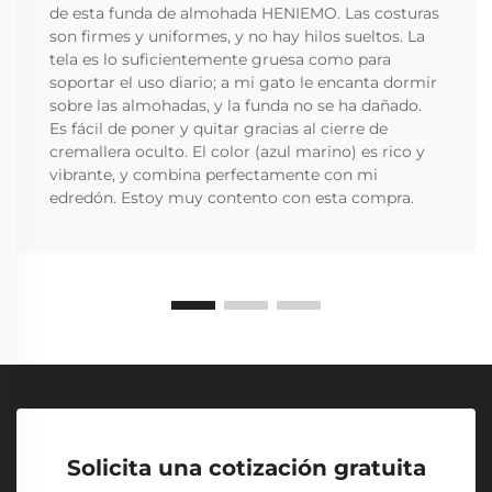
de esta funda de almohada HENIEMO. Las costuras
son firmes y uniformes, y no hay hilos sueltos. La
tela es lo suficientemente gruesa como para
soportar el uso diario; a mi gato le encanta dormir
sobre las almohadas, y la funda no se ha dañado.
Es fácil de poner y quitar gracias al cierre de
cremallera oculto. El color (azul marino) es rico y
vibrante, y combina perfectamente con mi
edredón. Estoy muy contento con esta compra.
Solicita una cotización gratuita