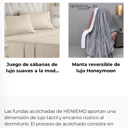
de microfibra de
lavables en máquina
eucalipto, ligero,
alternativo a plumas y
edredón
Juego de sábanas de
Manta reversible de
lujo suaves a la moda
lujo Honeymoon
nuevas como algodón
90 g/m² lavadas
previamente de
microfibra sólida para
todas las temporadas
Las fundas acolchadas de HENIEMO aportan una
dimensión de lujo táctil y encanto rústico al
dormitorio. El proceso de acolchado consiste en