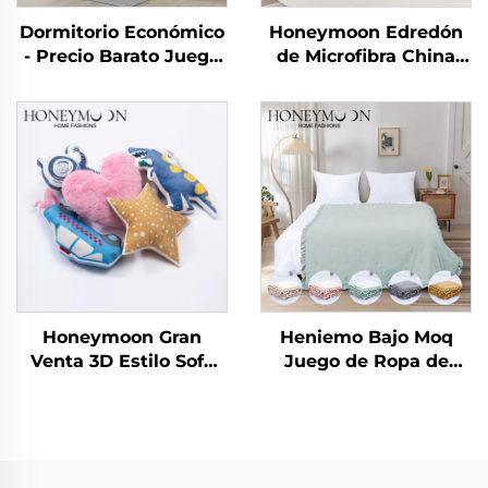
Dormitorio Económico
Honeymoon Edredón
- Precio Barato Juego
de Microfibra China
de 10 piezas para el
Verano Edredón
Hogar Uso en
Sábanas Colcha y
Dormitorio
Cubrecamas
Honeymoon Gran
Heniemo Bajo Moq
Venta 3D Estilo Sofá
Juego de Ropa de
Decorativo Infantil
Cama Personalizado
Fundas de Almohadón
Suave Edredón Manta
para el Hogar para
Dormitorio