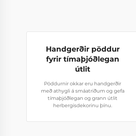
Handgerðir pöddur
fyrir tímaþjóðlegan
útlit
Pöddurnir okkar eru handgerðir
með athygli á smáatriðum og gefa
tímaþjóðlegan og grann útlit
herbergisdekorinu þínu.