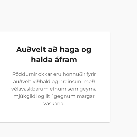
Auðvelt að haga og
halda áfram
Pöddurnir okkar eru hönnuðir fyrir
auðvelt viðhald og hreinsun, með
vélavaskbarum efnum sem geyma
mjúkgildi og lit í gegnum margar
vaskana.