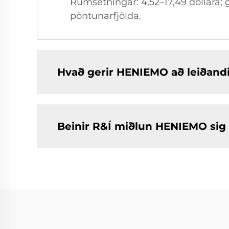
Rúmsetningar: 4,52–17,49 dollara; g
pöntunarfjölda.
Hvað gerir HENIEMO að leiðandi 
Beinir R&Í miðlun HENIEMO sig