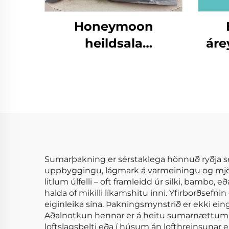
Honeymoon
heildsala
áre
svefnherðar 100%
bómullar mikrofíber
ei
þekja svefnpokar og
efn
hylki
Sumarþakning er sérstaklega hönnuð ryðja s
uppbyggingu, lágmark á varmeiningu og mjö
litlum úlfelli – oft framleidd úr silki, bamb
halda of mikilli líkamshitu inni. Yfirborðsefni
eiginleika sína. Þakningsmynstrið er ekki eing
Aðalnotkun hennar er á heitu sumarnættum þeg
loftslagsbelti eða í húsum án lofthreinsunar 