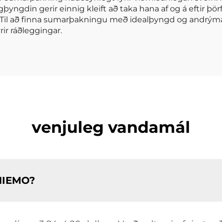
ágþyngdin gerir einnig kleift að taka hana af og á eftir
ds. Til að finna sumarþakningu með idealþyngd og andrýman
rir ráðleggingar.
venjuleg vandamál
ENIEMO?