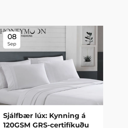
08
0
Sep
Se
Sjálfbær lúx: Kynning á
Fa
120GSM GRS-certifíkuðu
90