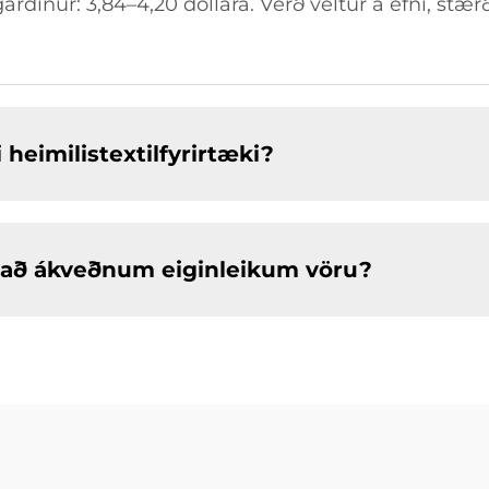
ardínur: 3,84–4,20 dollara. Verð veltur á efni, stær
heimilistextilfyrirtæki?
 að ákveðnum eiginleikum vöru?