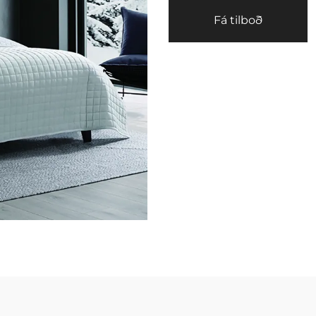
Fá tilboð