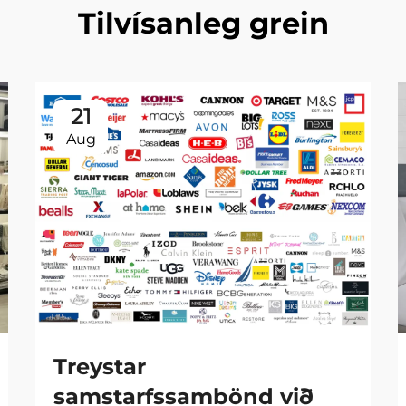
Tilvísanleg grein
21
Aug
Treystar
samstarfssambönd við