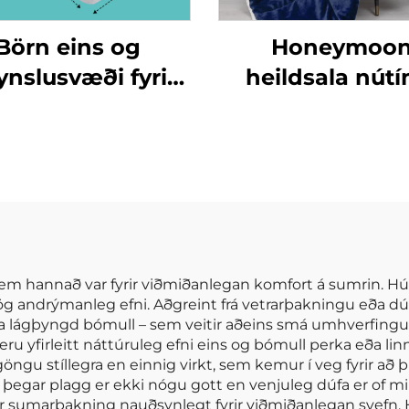
Börn eins og
Honeymoo
ynslusvæði fyrir
heildsala nút
börn óháð
100% polyester
turfræðilegum
sérsniðin plítsa 
um Foldanlegur
á móti og aftu
áreynslumati
móti plítsa m
sherpa
em hannað var fyrir viðmiðanlegan komfort á sumrin. 
g andrýmanleg efni. Aðgreint frá vetrarþakningu eða 
o, eða lágþyngd bómull – sem veitir aðeins smá umhverfing
n eru yfirleitt náttúruleg efni eins og bómull perka eða li
öngu stíllegra en einnig virkt, sem kemur í veg fyrir að þ
ar plagg er ekki nógu gott en venjuleg dúfa er of miki
er sumarþakning nauðsynlegt fyrir viðmiðanlegan svefn. H