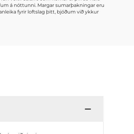
 þörfum á nóttunni. Margar sumarþakningar eru
leika fyrir loftslag þitt, bjóðum við ykkur