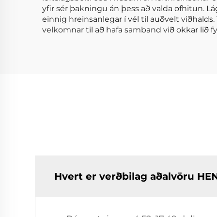
yfir sér þakningu án þess að valda ofhitun. L
einnig hreinsanlegar í vél til auðvelt viðhal
velkomnar til að hafa samband við okkar lið fy
Hvert er verðbilag aðalvöru H