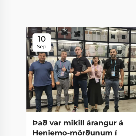
10
Sep
Það var mikill árangur á
Heniemo-mörðunum í