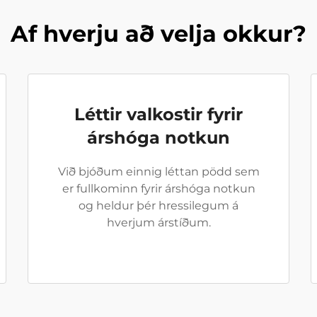
Af hverju að velja okkur?
Léttir valkostir fyrir
árshóga notkun
Við bjóðum einnig léttan pödd sem
er fullkominn fyrir árshóga notkun
og heldur þér hressilegum á
hverjum árstíðum.