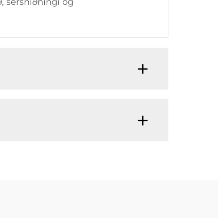
ð, sérsniðningi og