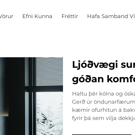
Vörur
Efni Kunna
Fréttir
Hafa Samband Vi
Ljóðvægi su
góðan komfor
Haltu þér kólna og ósk
Gerð úr öndunarfærum e
kæmir ofurhitun á bakvi
fyrir þá sem vilja dekk