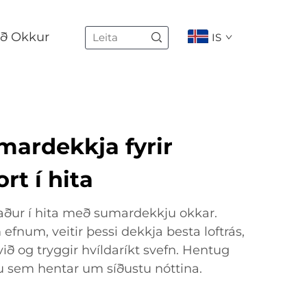
ð Okkur
IS
mardekkja fyrir
t í hita
aður í hita með sumardekkju okkar.
fnum, veitir þessi dekkja besta loftrás,
ð og tryggir hvíldaríkt svefn. Hentug
ju sem hentar um síðustu nóttina.