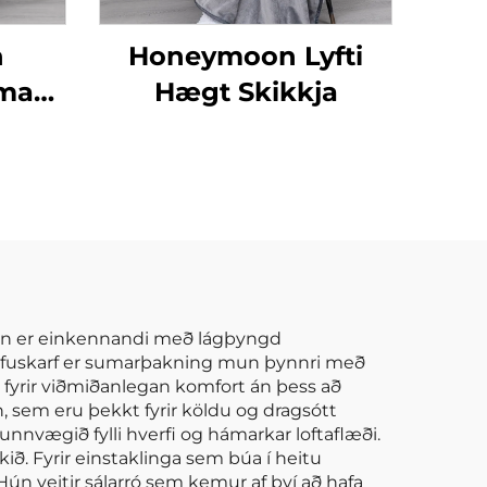
n
Honeymoon Lyfti
íma
Hægt Skikkja
 mjúk
aftur
r á
eð
Hún er einkennandi með lágþyngd
dúfuskarf er sumarþakning mun þynnri með
u fyrir viðmiðanlegan komfort án þess að
nn, sem eru þekkt fyrir köldu og dragsótt
unnvægið fylli hverfi og hámarkar loftaflæði.
ð. Fyrir einstaklinga sem búa í heitu
ún veitir sálarró sem kemur af því að hafa