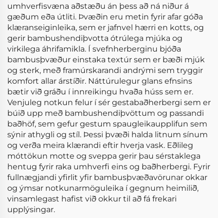
umhverfisvæna aðstæðu án þess að ná niður á
gæðum eða útliti. Þvæðin eru metin fyrir afar góða
klæranseiginleika, sem er jafnvel hærri en kotts, og
gerir bambushendiþvotta ótrúlega mjúka og
virkilega áhrifamikla. Í svefnherberginu bjóða
bambusþvæður einstaka textúr sem er bæði mjúk
og sterk, með framúrskarandi andrými sem tryggir
komfort allar árstíðir. Náttúrulegur glans efnsins
bætir við gráðu í innreikingu hvaða húss sem er.
Venjuleg notkun felur í sér gestabaðherbergi sem er
búið upp með bambushendiþvöttum og passandi
baðhöf, sem gefur gestum spaugleikaupplifun sem
sýnir athygli og stíl. Þessi þvæði halda litnum sínum
og verða meira klærandi eftir hverja vask. Eðlileg
móttökun motte og sveppa gerir þau sérstaklega
hentug fyrir raka umhverfi eins og baðherbergi. Fyrir
fullnægjandi yfirlit yfir bambusþvæðavörunar okkar
og ýmsar notkunarmöguleika í gegnum heimilið,
vinsamlegast hafist við okkur til að fá frekari
upplýsingar.