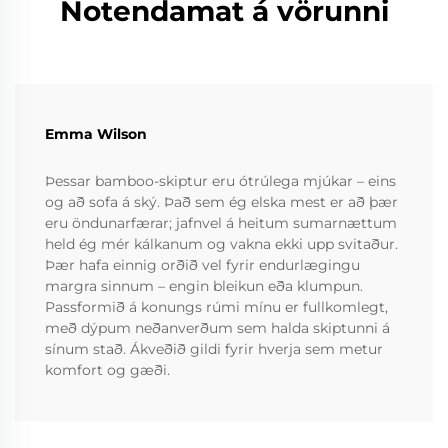
Notendamat á vörunni
Emma Wilson
Þessar bamboo-skiptur eru ótrúlega mjúkar – eins
og að sofa á ský. Það sem ég elska mest er að þær
eru öndunarfærar; jafnvel á heitum sumarnættum
held ég mér kálkanum og vakna ekki upp svitaður.
Þær hafa einnig orðið vel fyrir endurlægingu
margra sinnum – engin bleikun eða klumpun.
Passformið á konungs rúmi mínu er fullkomlegt,
með dýpum neðanverðum sem halda skiptunni á
sínum stað. Ákveðið gildi fyrir hverja sem metur
komfort og gæði.