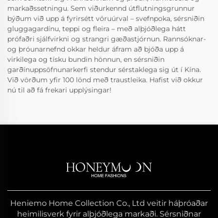
markaðssetningu. Sem viðurkennd útflutningsgrunnur
býðum við upp á fyrirsétt vöruúrval – svefnpoka, sérsniðin
gluggagardínu, teppi og fleira – með alþjóðlega hátt
prófaðri sjálfvirkni og strangri gæðastjórnun. Rannsóknar-
og þróunarnefnd okkar heldur áfram að bjóða upp á
virkilega og tísku bundin hönnun, en sérsniðin
garðínuppsöfnunarkerfi stendur sérstaklega sig út í Kína.
Við vörðum yfir 100 lönd með traustleika. Hafist við okkur
nú til að fá frekari upplýsingar!
Heniemo Home Collection Co., Ltd veitir háþróaðar
heimilisverk fyrir alþjóðlega markaði. Sérsniðnar