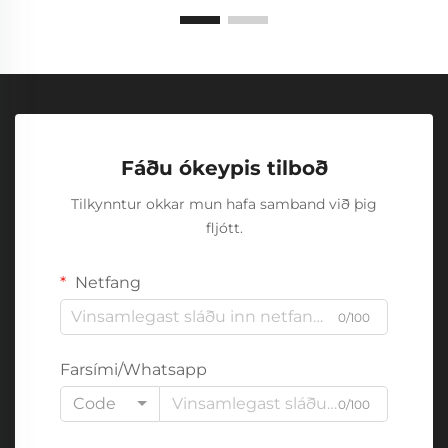
Fáðu ókeypis tilboð
Tilkynntur okkar mun hafa samband við þig
fljótt.
Netfang
0/100
Farsími/Whatsapp
Code
0/100