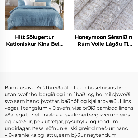
Hitt Sölugertur
Honeymoon Sérsniðin
Kationiskur Kína Bein
Rúm Voile Lágðu Til
Hálsunur Mikrofiber
Skjöldur & Drapes
Krinkla Upphengdur
Stofuhljóð Grommet
Hlífardúkasetur
Sjáíður Gluggaskjöl
fyrir Heimilið
Bambusþvæði útbreiða áhrif bambusefnisins fyrir
utan svefnherbergið og inn í bað- og heimilisþvæði,
svo sem hendiþvottar, baðhöf, og kjallarþvæði. Hins
vegar, í tengslum við svefn, vísa orðið bamboo linens
aðallega til vel úrvalda af svefnherbergisvörum eins
og þvæður, þekjutrefjar, pýsuhylki og röndum
undirlagar. Þessi söfnun er skilgreind með unnandi
viðvaranleika og láttu, sem býður neytendum