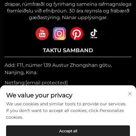
drapar, rúmfræði og fyrirhang sameina rafmagnslega
framleiðslu við efniþróun. 30 ára reynsla og frábærð
gæðastýring. Nánar upplýsingar.
TAKTU SAMBAND
Add: F11, númer 139 Austur Zhongshan götu,
Nanjing, Kína.
Netfang:
[email protected]
Farsími:
+86-17327710449
We value your privacy
Sími:
+86-025-84573776
We use cookies and similar tools to provide our services.
If you don't want to accept all cookies, click Personalize
cookies.
Höfundarréttur © 2025 hjá Heniemo Home
Accept all
Collection Co., Ltd. —
Friðhelgisstefna