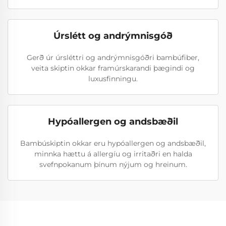
Úrslétt og andrýmnisgóð
Gerð úr úrsléttri og andrýmnisgóðri bambúfiber,
veita skiptin okkar framúrskarandi þægindi og
luxusfinningu.
Hypóallergen og andsbæðil
Bambúskiptin okkar eru hypóallergen og andsbæðil,
minnka hættu á allergíu og irritaðri en halda
svefnpokanum þínum nýjum og hreinum.