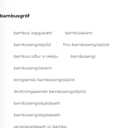
bambusgröf
bambus leggjasæti
bambúlakanir
bambúsengiskjöld
fínu bambúsengiskjöld
bambus síður á rekkju
bambúsengi
bambúsengilakanir
kongsenski bambúsengiskjöld
drottningasenski bambúsengiskjöld
bambúsengiskjaldasett
bambúsengiskjaldasett
sengiskjaldasett úr bambú