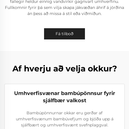
fallegir heldur einnig vandvirkir gagnvart umhverfinu.
Fullkomnir fyrir þá sem vilja skapa jákvæðan áhrif á jörðina
án þess að missa á stíl eða viðmiðun.
Fá tilboð
Af hverju að velja okkur?
Umhverfisvænar bambúpönnsur fyrir
sjálfbær valkost
Bambúpönnurnar okkar eru gerðar af
umhverfisvænum bambúvefjum og bjóða upp á
sjálfbært og umhverfisvænt svefnplaggval.