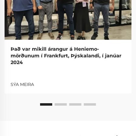
Það var mikill árangur á Heniemo-
mörðunum í Frankfurt, Þýskalandi, í janúar
2024
SÝA MEIRA