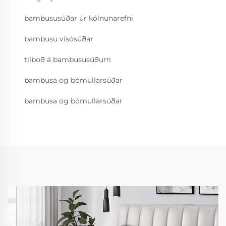
bambususúðar úr kólnunarefni
bambusu vísósúðar
tilboð á bambususúðum
bambusa og bómullarsúðar
bambusa og bómullarsúðar