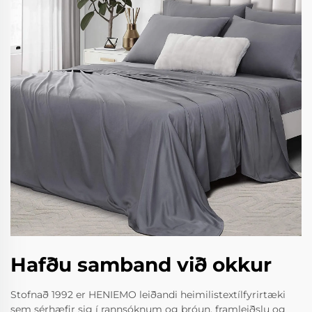
Hafðu samband við okkur
Stofnað 1992 er HENIEMO leiðandi heimilistextílfyrirtæki
sem sérhæfir sig í rannsóknum og þróun, framleiðslu og