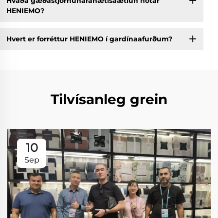
Hvaða gæðastjórnunaráhætisáætlun notar
HENIEMO?
Hvert er forréttur HENIEMO í gardínaafurðum?
Tilvísanleg grein
10
Sep