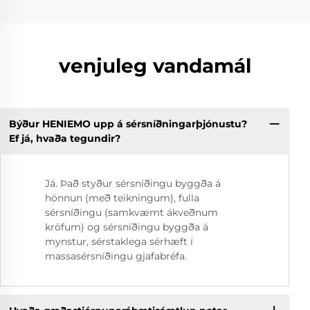
venjuleg vandamál
Býður HENIEMO upp á sérsníðningarþjónustu?
Ef já, hvaða tegundir?
Já. Það styður sérsníðingu byggða á
hönnun (með teikningum), fulla
sérsníðingu (samkvæmt ákveðnum
kröfum) og sérsníðingu byggða á
mynstur, sérstaklega sérhæft í
massasérsníðingu gjafabréfa.