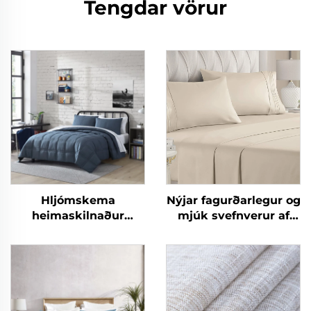
Tengdar vörur
Hljómskema
Nýjar fagurðarlegur og
heimaskilnaður
mjúk svefnverur af
Lágvæður verður 10
mikrófíber eins og
hluta
bómull 90gsm
heimaskilasængur
fyrirheituð ólíkind
svefnverur fyrir allar
árstíðir