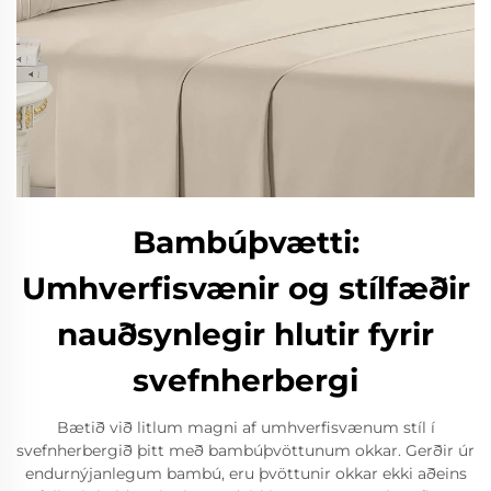
Bambúþvætti:
Umhverfisvænir og stílfæðir
nauðsynlegir hlutir fyrir
svefnherbergi
Bætið við litlum magni af umhverfisvænum stíl í
svefnherbergið þitt með bambúþvöttunum okkar. Gerðir úr
endurnýjanlegum bambú, eru þvöttunir okkar ekki aðeins