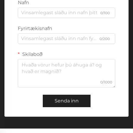
Nafn
0/100
Fyrirtækisnafn
0/200
Skilaboð
0/1000
Senda inn