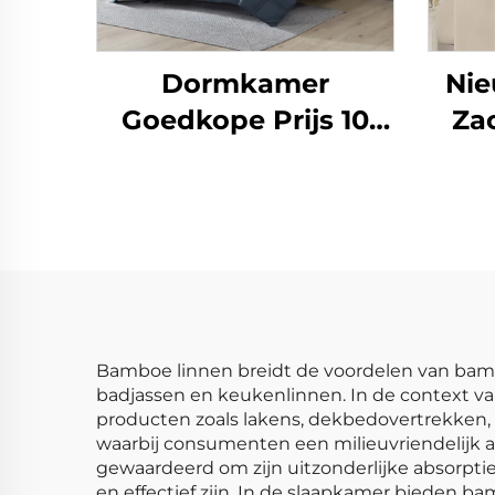
Dormkamer
Nie
Goedkope Prijs 10
Za
stuks Thuisgebruik
Comforter Set
Mi
V
Zij
Bamboe linnen breidt de voordelen van bambo
badjassen en keukenlinnen. In de context va
producten zoals lakens, dekbedovertrekken,
waarbij consumenten een milieuvriendelijk al
gewaardeerd om zijn uitzonderlijke absorpt
en effectief zijn. In de slaapkamer bieden b