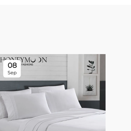
08
0
Sep
Se