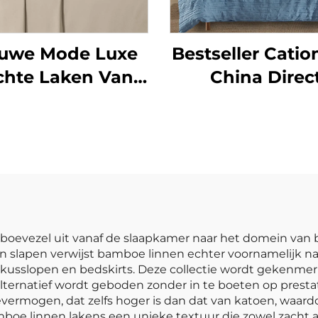
uwe Mode Luxe
Bestseller Catio
chte Laken Van
China Direc
Katoenachtig
Beddengoed 
crovezel 90gsm
Microvezel
oor Gewassen
Gerimpeld Sol
deachtige Laken
Duvetsets
Set Voor Alle
Seizoenen
evezel uit vanaf de slaapkamer naar het domein van ba
n slapen verwijst bamboe linnen echter voornamelijk naa
 kusslopen en bedskirts. Deze collectie wordt gekenmer
ternatief wordt geboden zonder in te boeten op prestat
ievermogen, dat zelfs hoger is dan dat van katoen, waa
amboe linnen lakens een unieke textuur die zowel zacht