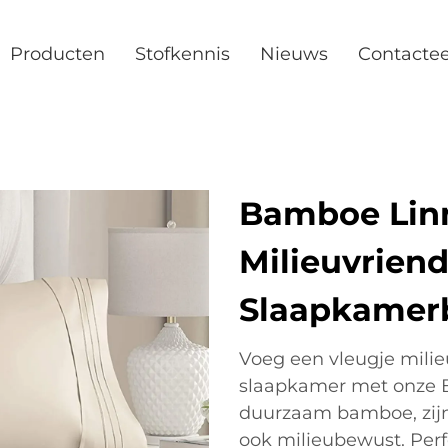
Producten
Stofkennis
Nieuws
Contacte
Bamboe Lin
Milieuvriende
Slaapkamer
Voeg een vleugje milieu
slaapkamer met onze 
duurzaam bamboe, zijn 
ook milieubewust. Perf