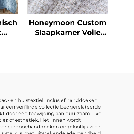
nisch
Honeymoon Custom
t
Slaapkamer Voile
Set
Klaargemaakte
Gordijnen & Drapeer
ide
Gordijnen
Woonkamer Oogjes
Doorzichtige
Venstergordijn voor
Thuis
d- en huistextiel, inclusief handdoeken,
r een verfijnde collectie bedgerelateerde
kt door een toewijding aan duurzaam luxe,
ies of esthetiek. Het linnen wordt
rdoor bamboehanddoeken ongelooflijk zacht
 als sterk is, met uitstekende ademendheid