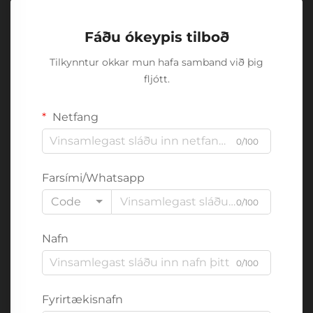
Fáðu ókeypis tilboð
Tilkynntur okkar mun hafa samband við þig
fljótt.
Netfang
0/100
Farsími/Whatsapp
Code
0/100
Nafn
0/100
Fyrirtækisnafn