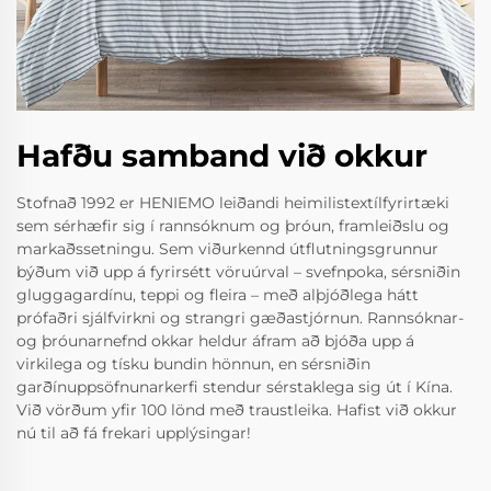
Hafðu samband við okkur
Stofnað 1992 er HENIEMO leiðandi heimilistextílfyrirtæki
sem sérhæfir sig í rannsóknum og þróun, framleiðslu og
markaðssetningu. Sem viðurkennd útflutningsgrunnur
býðum við upp á fyrirsétt vöruúrval – svefnpoka, sérsniðin
gluggagardínu, teppi og fleira – með alþjóðlega hátt
prófaðri sjálfvirkni og strangri gæðastjórnun. Rannsóknar-
og þróunarnefnd okkar heldur áfram að bjóða upp á
virkilega og tísku bundin hönnun, en sérsniðin
garðínuppsöfnunarkerfi stendur sérstaklega sig út í Kína.
Við vörðum yfir 100 lönd með traustleika. Hafist við okkur
nú til að fá frekari upplýsingar!