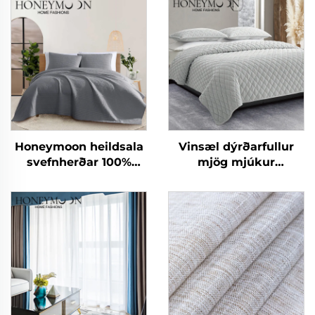
Honeymoon heildsala
Vinsæl dýrðarfullur
svefnherðar 100%
mjög mjúkur
bómullar mikrofíber
sérsniðinn nútímur
þekja svefnpokar og
þekju settur konungur
hylki
þekja 3 hlutar