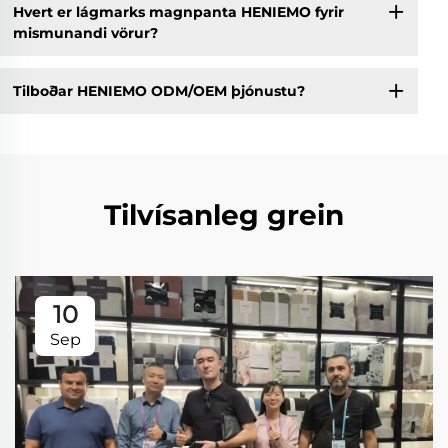
Hvert er lágmarks magnpanta HENIEMO fyrir
mismunandi vörur?
Tilboðar HENIEMO ODM/OEM þjónustu?
Tilvísanleg grein
10
Sep