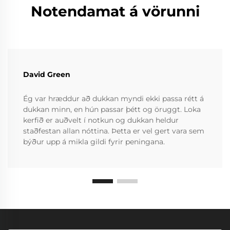
Notendamat á vörunni
David Green
Ég var hræddur að dukkan myndi ekki passa rétt á
dukkan minn, en hún passar þétt og öruggt. Loka
kerfið er auðvelt í notkun og dukkan heldur
staðfestan allan nóttina. Þetta er vel gert vara sem
býður upp á mikla gildi fyrir peningana.