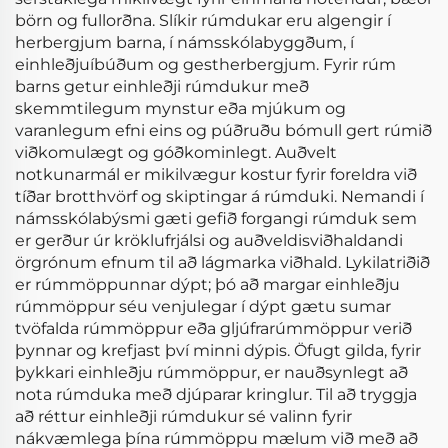
börn og fullorðna. Slíkir rúmdukar eru algengir í
herbergjum barna, í námsskólabyggðum, í
einhleðjuíbúðum og gestherbergjum. Fyrir rúm
barns getur einhleðji rúmdukur með
skemmtilegum mynstur eða mjúkum og
varanlegum efni eins og púðruðu bómull gert rúmið
viðkomulægt og góðkominlegt. Auðvelt
notkunarmál er mikilvægur kostur fyrir foreldra við
tíðar brotthvörf og skiptingar á rúmduki. Nemandi í
námsskólabýsmi gæti gefið forgangi rúmduk sem
er gerður úr kröklufrjálsi og auðveldisviðhaldandi
örgrónum efnum til að lágmarka viðhald. Lykilatriðið
er rúmmöppunnar dýpt; þó að margar einhleðju
rúmmöppur séu venjulegar í dýpt gætu sumar
tvöfalda rúmmöppur eða gljúfrarúmmöppur verið
þynnar og krefjast því minni dýpis. Öfugt gilda, fyrir
þykkari einhleðju rúmmöppur, er nauðsynlegt að
nota rúmduka með djúparar kringlur. Til að tryggja
að réttur einhleðji rúmdukur sé valinn fyrir
nákvæmlega þína rúmmöppu mælum við með að