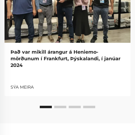
Það var mikill árangur á Heniemo-
mörðunum í Frankfurt, Þýskalandi, í janúar
2024
SÝA MEIRA