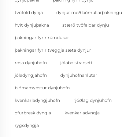
tvöföld dynja
dynjur með bómullarþakningu
hvít dynjuþakna
stærð tvöfaldar dynju
þakningar fyrir rúmdukar
þakningar fyrir tveggja sæta dynjur
rosa dynjuhofn
jólabolstrarsett
jóladyngjahofn
dynjuhofnahlutar
blómamynstur dynjuhofn
kvenkarladyngjuhofn
rjóðlag dynjuhofn
ofurbresk dyngja
kvenkarladyngja
rygsdyngja