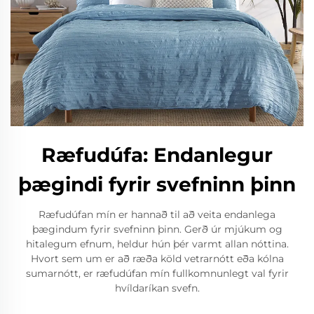
Ræfudúfa: Endanlegur
þægindi fyrir svefninn þinn
Ræfudúfan mín er hannað til að veita endanlega
þægindum fyrir svefninn þinn. Gerð úr mjúkum og
hitalegum efnum, heldur hún þér varmt allan nóttina.
Hvort sem um er að ræða köld vetrarnótt eða kólna
sumarnótt, er ræfudúfan mín fullkomnunlegt val fyrir
hvíldaríkan svefn.