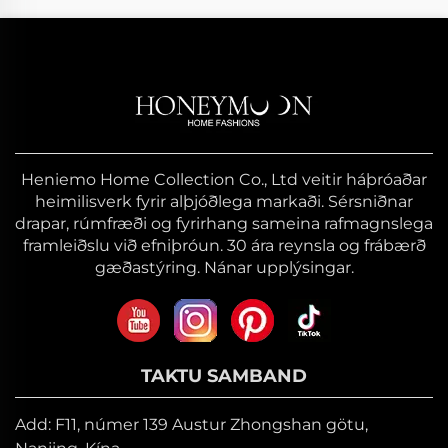
Heniemo Home Collection Co., Ltd veitir háþróaðar
heimilisverk fyrir alþjóðlega markaði. Sérsniðnar
drapar, rúmfræði og fyrirhang sameina rafmagnslega
framleiðslu við efniþróun. 30 ára reynsla og frábærð
gæðastýring. Nánar upplýsingar.
TAKTU SAMBAND
Add: F11, númer 139 Austur Zhongshan götu,