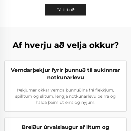
Fá tilboð
Af hverju að velja okkur?
Verndarþekjur fyrir þunnuð til aukinnrar
notkunarlevu
Þekjurnar okkar vernda þunnuðina frá flekkjum,
spilltum og slitum, lengja notkunarlevu þeirra og
halda þeim út eins og nýjum.
Breiður úrvalslaugur af litum og