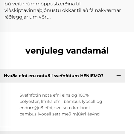
þú veitir rúmmöppustærðina til
viðskiptavinnaþjónustu okkar til að fá nákvæmar
ráðleggjar um vöru.
venjuleg vandamál
Hvaða efni eru notuð í svefnfötum HENIEMO?
Svefnfötin nota efni eins og 100%
polyester, lífríka efni, bambus lyocell og
endurnýjuð efni, svo sem kælandi
bambus lyocell sett með mjúkri ásýnd.