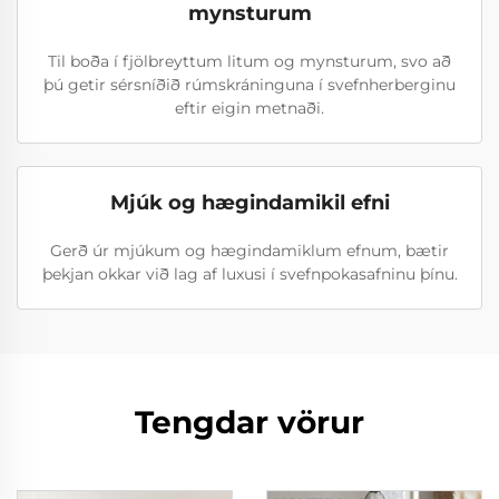
mynsturum
Til boða í fjölbreyttum litum og mynsturum, svo að
þú getir sérsníðið rúmskráninguna í svefnherberginu
eftir eigin metnaði.
Mjúk og hægindamikil efni
Gerð úr mjúkum og hægindamiklum efnum, bætir
þekjan okkar við lag af luxusi í svefnpokasafninu þínu.
Tengdar vörur