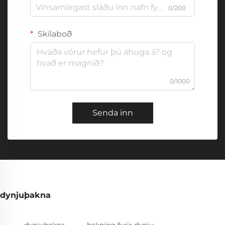
0/200
Skilaboð
0/1000
Senda inn
dynjuþakna
dynjuþakna
þakning fyrir dynju