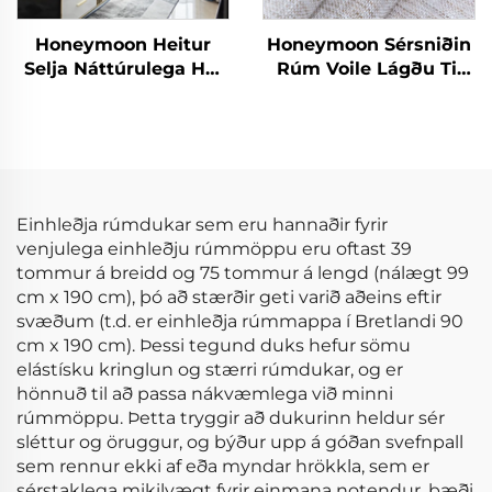
Honeymoon Heitur
Honeymoon Sérsniðin
Selja Náttúrulega Höf
Rúm Voile Lágðu Til
Skjöldur Einfaldur
Skjöldur & Drapes
Ísólaður Grommet
Stofuhljóð Grommet
Myrkur Skjöldur fyrir
Sjáíður Gluggaskjöl
Rúmshljóð
fyrir Heimilið
Einhleðja rúmdukar sem eru hannaðir fyrir
venjulega einhleðju rúmmöppu eru oftast 39
tommur á breidd og 75 tommur á lengd (nálægt 99
cm x 190 cm), þó að stærðir geti varið aðeins eftir
svæðum (t.d. er einhleðja rúmmappa í Bretlandi 90
cm x 190 cm). Þessi tegund duks hefur sömu
elástísku kringlun og stærri rúmdukar, og er
hönnuð til að passa nákvæmlega við minni
rúmmöppu. Þetta tryggir að dukurinn heldur sér
sléttur og öruggur, og býður upp á góðan svefnpall
sem rennur ekki af eða myndar hrökkla, sem er
sérstaklega mikilvægt fyrir einmana notendur, bæði