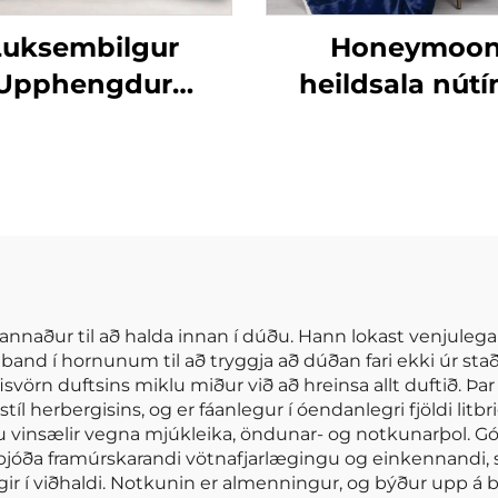
Luksembilgur
Honeymoo
Upphengdur
heildsala nút
Hjólandi 100%
100% polyester
vædd Lina og
sérsniðin plítsa 
mull Hár Gæði
á móti og aftu
Andartæk
móti plítsa m
Náttúrulegur
sherpa
lífardúkasetur
hannaður til að halda innan í dúðu. Hann lokast venjul
and í hornunum til að tryggja að dúðan fari ekki úr stað.
svörn duftsins miklu miður við að hreinsa allt duftið. Þ
rstíl herbergisins, og er fáanlegur í óendanlegri fjöldi lit
ru vinsælir vegna mjúkleika, öndunar- og notkunarþol. Góm
bjóða framúrskarandi vötnafjarlægingu og einkennandi, slök
lægir í viðhaldi. Notkunin er almenningur, og býður upp á