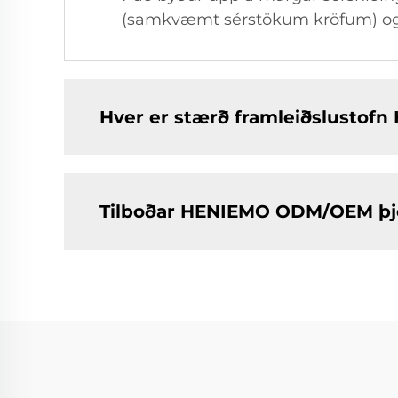
(samkvæmt sérstökum kröfum) og s
Hver er stærð framleiðslustof
Tilboðar HENIEMO ODM/OEM þj