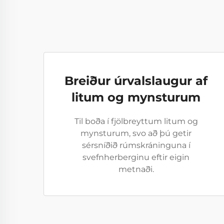
Breiður úrvalslaugur af
litum og mynsturum
Til boða í fjölbreyttum litum og
mynsturum, svo að þú getir
sérsníðið rúmskráninguna í
svefnherberginu eftir eigin
metnaði.