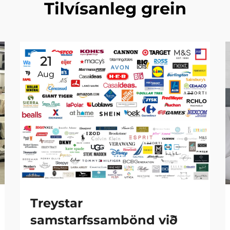
Tilvísanleg grein
21
Aug
Treystar
samstarfssambönd við