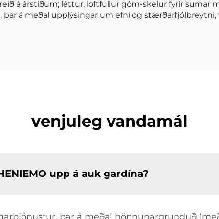
reið á árstíðum; léttur, loftfullur góm-skelur fyrir sumar 
m, þar á meðal upplýsingar um efni og stærðarfjölbreytni,
venjuleg vandamál
r HENIEMO upp á auk gardína?
garþjónustur, þar á meðal hönnunargrunduð (með 