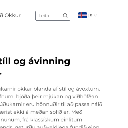
ð Okkur
IS
íll og ávinning
r
rnir okkar blanda af stíl og ávöxtum.
 efnum, bjóða þeir mjúkan og viðhöfðan
Dúðukarnir eru hönnuðir til að passa náið
ærist ekki á meðan sofið er. Með
önnunum, frá klassískum einlitum
rends, geturðu auðveldlega fundið einn