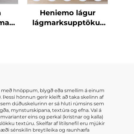
n
Heniemo lágur
íma
lágmarksupptökur
 mjúk
magn af sérsniðnum
aftur
rúmdukkjum
r á
mjúkum þekjum og
eð
plítsum
ega með hnöppum, blygð eða smellim á einum
 Þessi hönnun gerir kleift að taka skelinn af
ar sem dúðuskelurinn er sá hluti rúmsins sem
brigða, mynsturskipana, textúra og efna. Val á
varianter eins og perkal (kristnar og kalla)
ku textúru. Skelfar af lítilsnefil eru mjúkir
 bæði sénskilin breytileika og raunhæfa