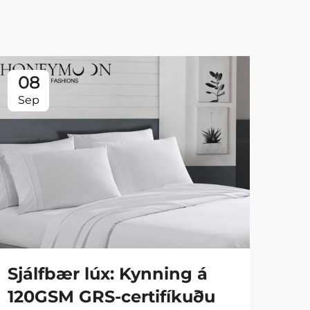
08
0
Sep
Se
Sjálfbær lúx: Kynning á
Fa
120GSM GRS-certifíkuðu
90