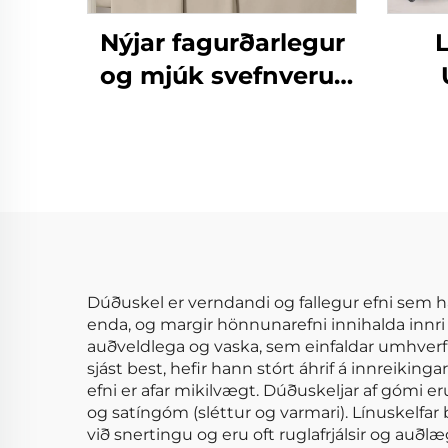
Nýjar fagurðarlegur
og mjúk svefnverur
af mikrófíber eins og
bómull 90gsm
Þ
fyrirheituð ólíkind
Bó
svefnverur fyrir allar
árstíðir
H
Dúðuskel er verndandi og fallegur efni sem 
enda, og margir hönnunarefni innihalda innri b
auðveldlega og vaska, sem einfaldar umhverfi
sjást best, hefir hann stórt áhrif á innreikinga
efni er afar mikilvægt. Dúðuskeljar af gómi e
og satíngóm (sléttur og varmari). Línuskelfar 
við snertingu og eru oft ruglafrjálsir og auð