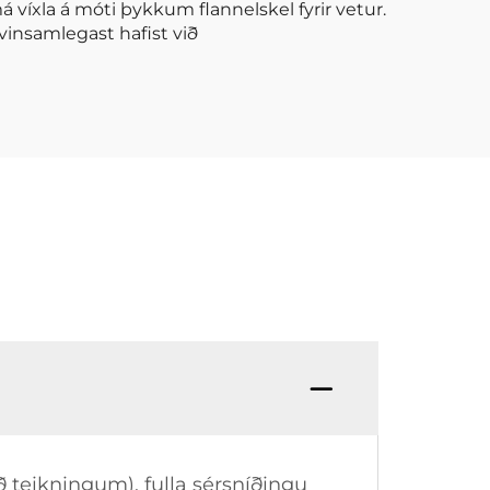
má víxla á móti þykkum flannelskel fyrir vetur.
 vinsamlegast hafist við
teikningum), fulla sérsníðingu