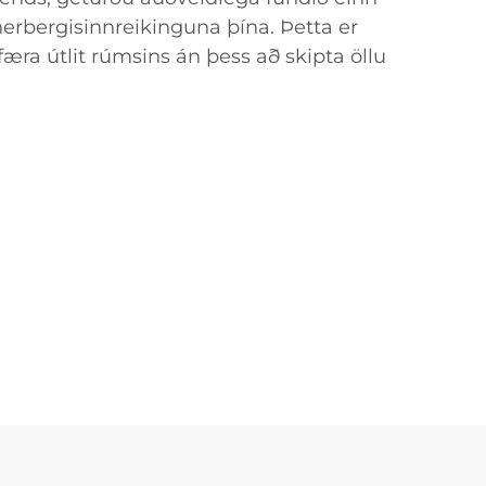
herbergisinnreikinguna þína. Þetta er
færa útlit rúmsins án þess að skipta öllu