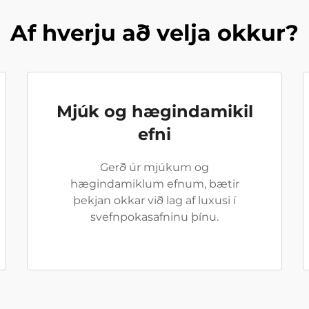
Af hverju að velja okkur?
Mjúk og hægindamikil
efni
Gerð úr mjúkum og
hægindamiklum efnum, bætir
þekjan okkar við lag af luxusi í
svefnpokasafninu þínu.