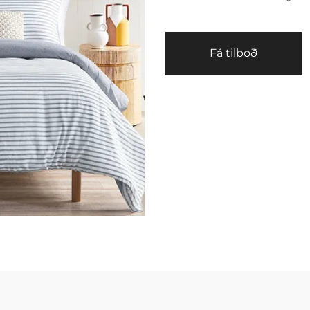
Fá tilboð