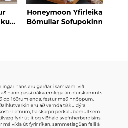
ur
Honeymoon Yfirleika
kur
Bómullar Sofupokinn
ðnum
m
m og
Mælingar hans eru gerðar í samræmi við
 svo að hann passi nákvæmlega án ofurskammts
 með op í öðrum enda, festur með hnöppum,
lhlutverkin eru að vernda tísku dýra
kostir í efnum, frá skarpri perkalubómull sem
lvæg fyrir útlit og viðhald svefnherbergisins.
ar má víxla út fyrir ríkan, sammetlagðan felli á