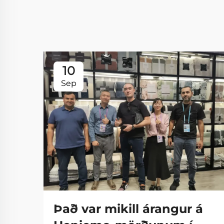
10
Sep
Það var mikill árangur á