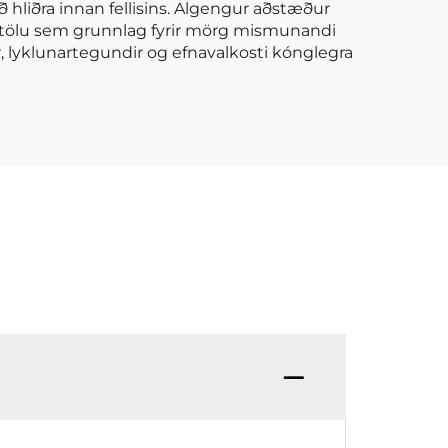
að hliðra innan fellisins. Algengur aðstæður
áðatölu sem grunnlag fyrir mörg mismunandi
r, lyklunartegundir og efnavalkosti kónglegra