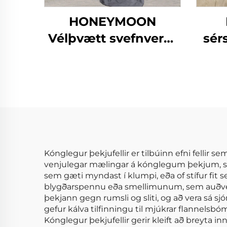
HONEYMOON
Vélþvætt svefnverur
sér
af 300T 100%
b
bambus í sætt 4
áre
hluta kælifriðju
mjúkar og silki fyrir
queen rúm
Kónglegur þekjufellir er tilbúinn efni fellir 
venjulegar mælingar á kónglegum þekjum, sem 
sem gæti myndast í klumpi, eða of stífur fit
blygðarspennu eða smellimunum, sem auðvelda
þekjann gegn rumsli og sliti, og að vera sá s
gefur kálva tilfinningu til mjúkrar flannelsbó
Kónglegur þekjufellir gerir kleift að breyta inng