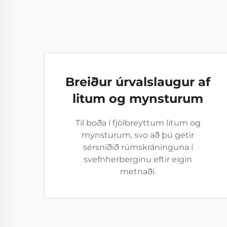
Breiður úrvalslaugur af
litum og mynsturum
Til boða í fjölbreyttum litum og
mynsturum, svo að þú getir
sérsníðið rúmskráninguna í
svefnherberginu eftir eigin
metnaði.