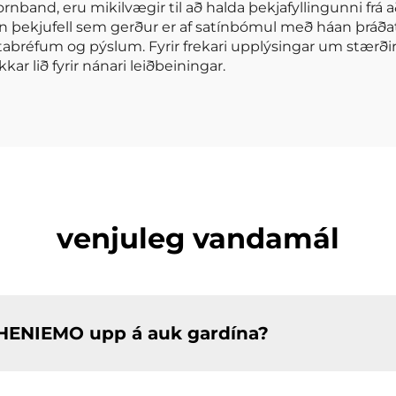
hornband, eru mikilvægir til að halda þekjafyllingunni frá 
egan þekjufell sem gerður er af satínbómul með háan þr
tabréfum og pýslum. Fyrir frekari upplýsingar um stærði
kar lið fyrir nánari leiðbeiningar.
venjuleg vandamál
r HENIEMO upp á auk gardína?