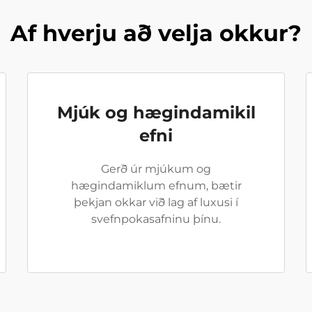
Af hverju að velja okkur?
Mjúk og hægindamikil
efni
Gerð úr mjúkum og
hægindamiklum efnum, bætir
þekjan okkar við lag af luxusi í
svefnpokasafninu þínu.