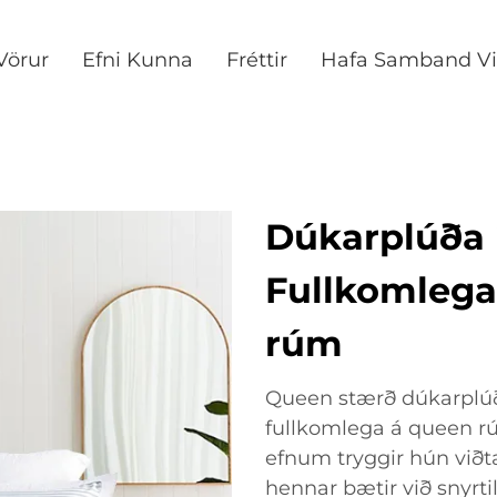
Vörur
Efni Kunna
Fréttir
Hafa Samband Vi
Dúkarplúða 
Fullkomlega
rúm
Queen stærð dúkarplúð
fullkomlega á queen 
efnum tryggir hún viðt
hennar bætir við snyrti