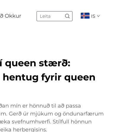
ð Okkur
IS
í queen stærð:
 hentug fyrir queen
an mín er hönnuð til að passa
rúm. Gerð úr mjúkum og öndunarfærum
æka svefnumhverfi. Stílfull hönnun
leika herbergisins.