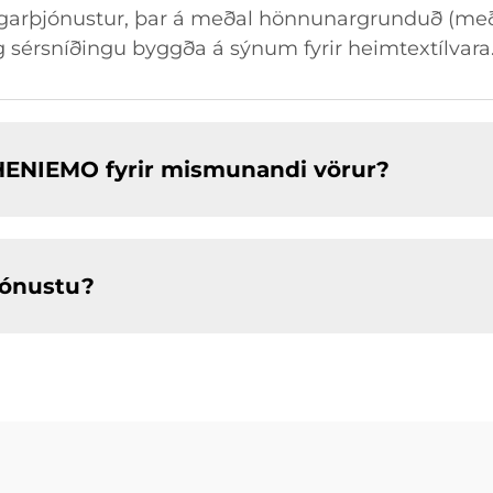
garþjónustur, þar á meðal hönnunargrunduð (með 
érsníðingu byggða á sýnum fyrir heimtextílvara
HENIEMO fyrir mismunandi vörur?
ónustu?