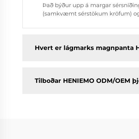
Það býður upp á margar sérsníðin
(samkvæmt sérstökum kröfum) og s
Hvert er lágmarks magnpanta 
Tilboðar HENIEMO ODM/OEM þj