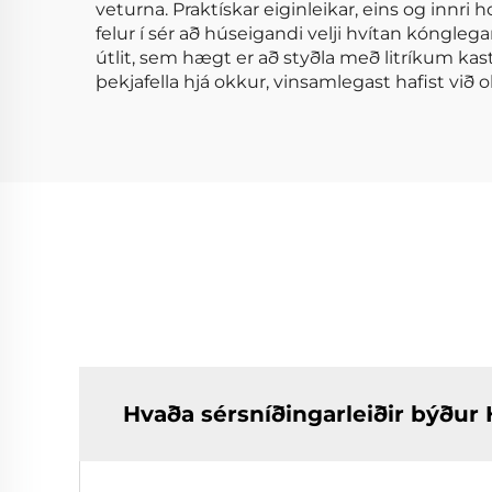
veturna. Praktískar eiginleikar, eins og innri 
felur í sér að húseigandi velji hvítan kóngl
útlit, sem hægt er að styðla með litríkum kas
þekjafella hjá okkur, vinsamlegast hafist við ok
Hvaða sérsníðingarleiðir býðu