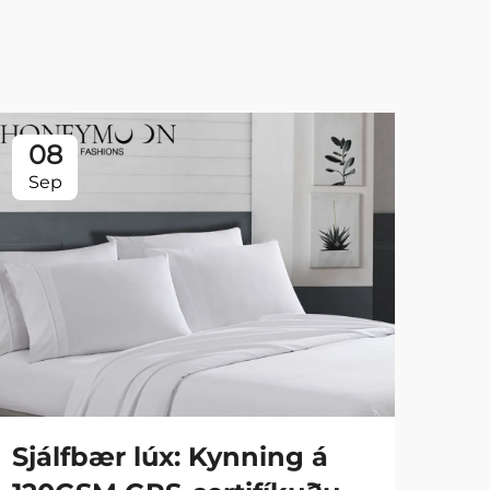
08
0
Sep
Se
Sjálfbær lúx: Kynning á
Fa