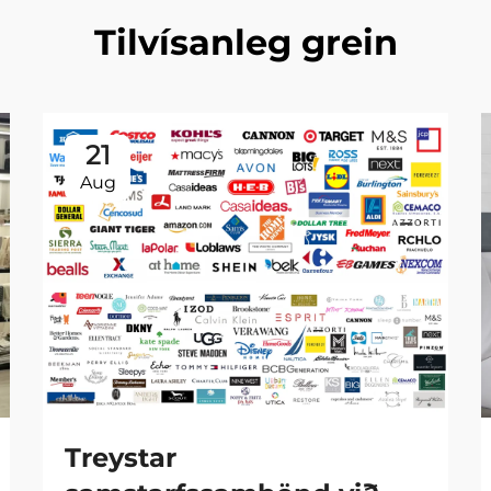
Tilvísanleg grein
21
Aug
Treystar