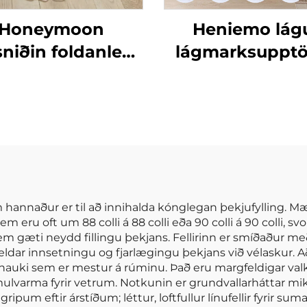
Honeymoon
Heniemo lág
sniðin foldanleg
lágmarksupptö
örn hreyfinga
magn af sérsni
ynslu svæði fyrir
rúmdukkju
gólfið
mjúkum þekju
plítsum
sem hannaður er til að innihalda kónglegan þekjufylling. 
eru oft um 88 colli á 88 colli eða 90 colli á 90 colli,
 sem gæti neydd fillingu þekjans. Fellirinn er smíðaður
r innsetningu og fjarlægingu þekjans við vélaskur. Aða
jónauki sem er mestur á rúminu. Það eru margfeldigar val
mulvarma fyrir vetrum. Notkunin er grundvallarháttar miki
ripum eftir árstíðum; léttur, loftfullur línufellir fyrir sum