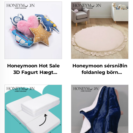
Honeymoon Hot Sale
Honeymoon sérsniðin
3D Fagurt Hægt
foldanleg börn
Húsgagnaföt - Dynjur
hreyfinga áreynslu
fyrir börn - Dynjuföt
svæði fyrir gólfið
fyrir svefnherbergi