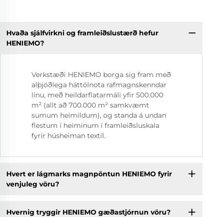
Hvaða sjálfvirkni og framleiðslustærð hefur
HENIEMO?
Verkstæði HENIEMO borga sig fram með
alþjóðlega háttólnota rafmagnskenndar
línu, með heildarflatarmáli yfir 500.000
m² (allt að 700.000 m² samkvæmt
sumum heimildum), og standa á undan
flestum í heiminum í framleiðsluskala
fyrir húsheiman textíl.
Hvert er lágmarks magnpöntun HENIEMO fyrir
venjuleg vöru?
Hvernig tryggir HENIEMO gæðastjórnun vöru?