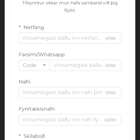
Tilkynntur okkar mun hafa samband við þig
fljótt.
Netfang
0/100
Farsími/Whatsapp
Code
0/100
Nafn
0/100
Fyrirtækisnafn
0/200
Skilaboð