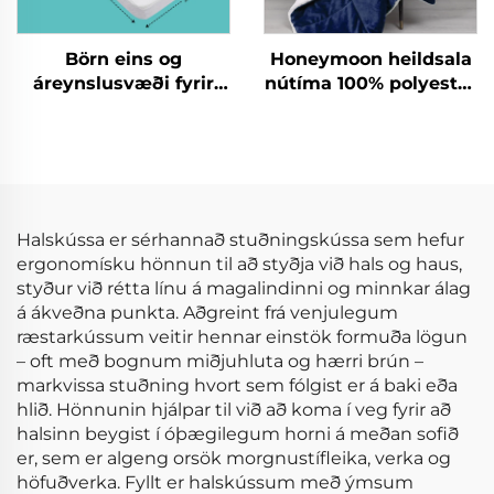
Börn eins og
Honeymoon heildsala
áreynslusvæði fyrir
nútíma 100% polyester
börn óháð
mjúk sérsniðin plítsa
eiturfræðilegum
aftur á móti og aftur á
efnum Foldanlegur
móti plítsa með
áreynslumati
sherpa
Halskússa er sérhannað stuðningskússa sem hefur
ergonomísku hönnun til að styðja við hals og haus,
styður við rétta línu á magalindinni og minnkar álag
á ákveðna punkta. Aðgreint frá venjulegum
ræstarkússum veitir hennar einstök formuða lögun
– oft með bognum miðjuhluta og hærri brún –
markvissa stuðning hvort sem fólgist er á baki eða
hlið. Hönnunin hjálpar til við að koma í veg fyrir að
halsinn beygist í óþægilegum horni á meðan sofið
er, sem er algeng orsök morgnustífleika, verka og
höfuðverka. Fyllt er halskússum með ýmsum