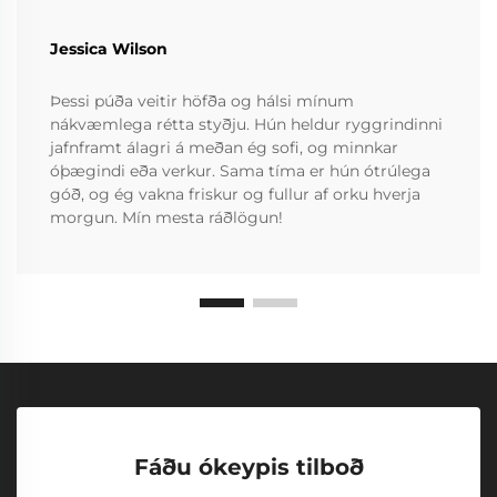
Jessica Wilson
Þessi púða veitir höfða og hálsi mínum
nákvæmlega rétta styðju. Hún heldur ryggrindinni
jafnframt álagri á meðan ég sofi, og minnkar
óþægindi eða verkur. Sama tíma er hún ótrúlega
góð, og ég vakna friskur og fullur af orku hverja
morgun. Mín mesta ráðlögun!
Fáðu ókeypis tilboð