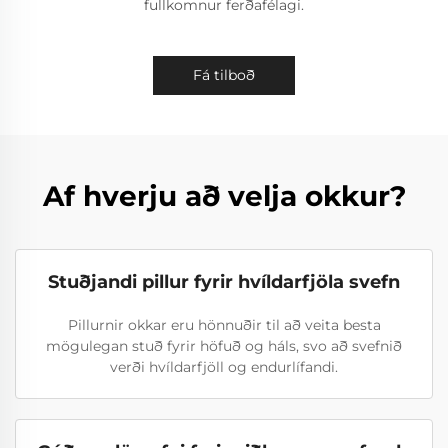
fullkomnur ferðafélagi.
Fá tilboð
Af hverju að velja okkur?
Stuðjandi pillur fyrir hvíldarfjöla svefn
Pillurnir okkar eru hönnuðir til að veita besta
mögulegan stuð fyrir höfuð og háls, svo að svefnið
verði hvíldarfjöll og endurlífandi.