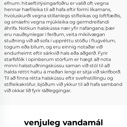
efnum: hitaeftirlýsingarfoðru er valið oft vegna
hennar hæfileika til að hafa eftir formi líkamans,
hvoluskurði vegna stillanlegs stífleikas og loftflæðis,
og smáefni vegna mjúkleika og germdreifandi
áhrifa. Notkun halskússa nær yfir nafangana; þær
eru nauðsynlegar í ferðum, veita mikilvægan
stuðning við að sofa í uppréttu stöðu í flugvélum,
togum eða bílum, og eru einnig notaðar við
endurheimt eftir sárkvið hals eða aðgerð. Fyrir
starfsfólk í opinberum störfum er hægt að nota
minni halsstuðningskússu saman við stól til að
halda réttri haltu á meðan lengi er sitja við skrifborð.
Til að finna rétta halskússu eftir svefnstillingu og
stífleikakröfur, bjóðum við ykkur til að hafa samband
við okkar lið fyrir ráðleggingar.
venjuleg vandamál