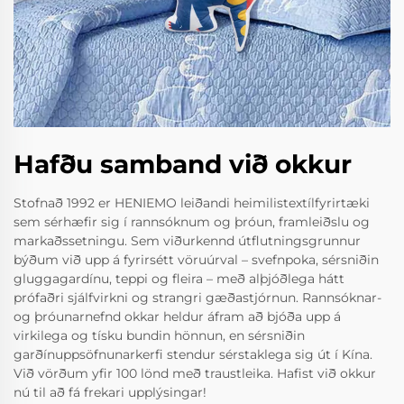
Hafðu samband við okkur
Stofnað 1992 er HENIEMO leiðandi heimilistextílfyrirtæki
sem sérhæfir sig í rannsóknum og þróun, framleiðslu og
markaðssetningu. Sem viðurkennd útflutningsgrunnur
býðum við upp á fyrirsétt vöruúrval – svefnpoka, sérsniðin
gluggagardínu, teppi og fleira – með alþjóðlega hátt
prófaðri sjálfvirkni og strangri gæðastjórnun. Rannsóknar-
og þróunarnefnd okkar heldur áfram að bjóða upp á
virkilega og tísku bundin hönnun, en sérsniðin
garðínuppsöfnunarkerfi stendur sérstaklega sig út í Kína.
Við vörðum yfir 100 lönd með traustleika. Hafist við okkur
nú til að fá frekari upplýsingar!