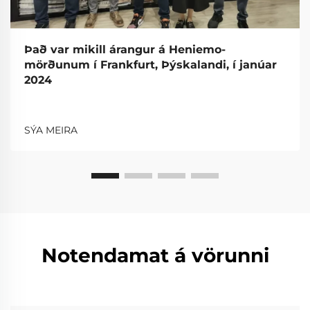
Það var mikill árangur á Heniemo-
mörðunum í Frankfurt, Þýskalandi, í janúar
2024
SÝA MEIRA
Notendamat á vörunni