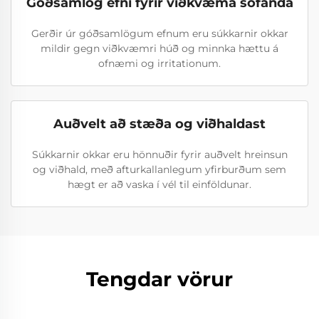
Góðsamlög efni fyrir viðkvæma sofanda
Gerðir úr góðsamlögum efnum eru súkkarnir okkar
mildir gegn viðkvæmri húð og minnka hættu á
ofnæmi og irritationum.
Auðvelt að stæða og viðhaldast
Súkkarnir okkar eru hönnuðir fyrir auðvelt hreinsun
og viðhald, með afturkallanlegum yfirburðum sem
hægt er að vaska í vél til einföldunar.
Tengdar vörur