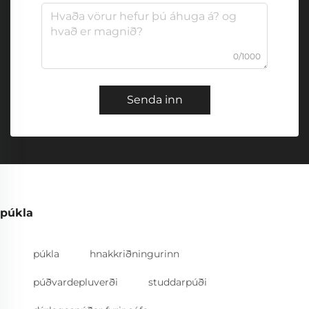
0/1000
Senda inn
púkla
púkla
hnakkriðningurinn
púðvardepluverði
studdarpúði