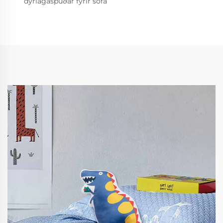
dýrlagaspúðar fyrir sófa