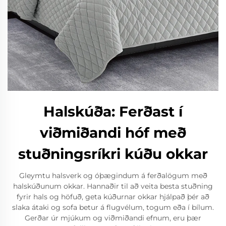
Halskúða: Ferðast í
viðmiðandi hóf með
stuðningsríkri kúðu okkar
Gleymtu halsverk og óþægindum á ferðalögum með
halskúðunum okkar. Hannaðir til að veita besta stuðning
fyrir hals og höfuð, geta kúðurnar okkar hjálpað þér að
slaka átaki og sofa betur á flugvélum, togum eða í bílum.
Gerðar úr mjúkum og viðmiðandi efnum, eru þær