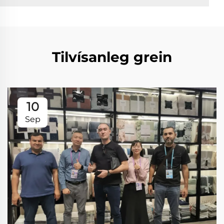
Tilvísanleg grein
10
Sep