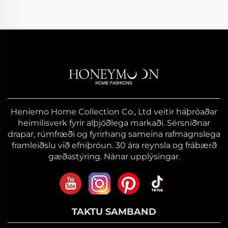
Heniemo Home Collection Co., Ltd veitir háþróaðar
heimilisverk fyrir alþjóðlega markaði. Sérsniðnar
drapar, rúmfræði og fyrirhang sameina rafmagnslega
framleiðslu við efniþróun. 30 ára reynsla og frábærð
gæðastýring. Nánar upplýsingar.
TAKTU SAMBAND