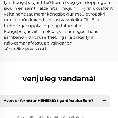
fyrir kóngsþekjur til að koma í veg fyrir sleppingu á
síðum en samt halda hita í miðjunni. Fyrir luxusforrit
veita handsaumarar kóngsþekjur með evrópskri
unn framúrskarandi loft og varanleika. Til að fá
tæknilegar upplýsingar og hitamat á
kóngsþekjusviðinu okkar, vinsamlegast hafist
samband við vörusérfræðingana okkar fyrir
nákvæmar afköstupplýsingar og
sérsníðingarvalkosti.
venjuleg vandamál
Hvert er forréttur HENIEMO í gardínaafurðum?
Sem leiðandi fyrirtæki í sérsníðningu