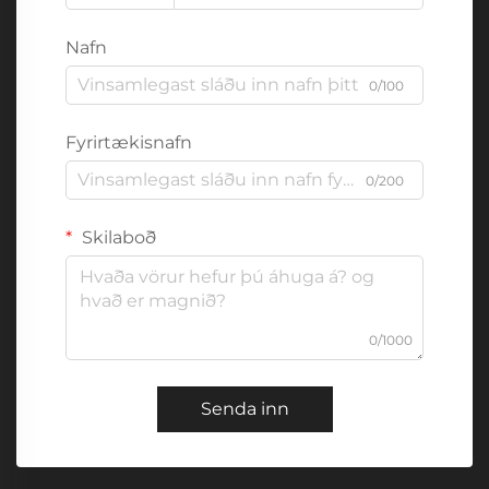
Nafn
0/100
Fyrirtækisnafn
0/200
Skilaboð
0/1000
Senda inn