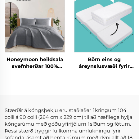
svefnverur fyrir allar
árstíðir
Honeymoon heildsala
Börn eins og
svefnherðar 100%
áreynslusvæði fyrir
bómullar mikrofíber
börn óháð
þekja svefnpokar og
eiturfræðilegum
hylki
efnum Foldanlegur
áreynslumati
Stærðir á kóngsþekju eru staðlaðar í kringum 104
colli á 90 colli (264 cm x 229 cm) til að hæfilega hylja
kóngsrúmu með góðu yfirfjölum í síðum og fótum.
Þessi stærð tryggir fullkomna umlukningu fyrir
sofanda, ásamt að henta rúmum með dýpi allt að 18