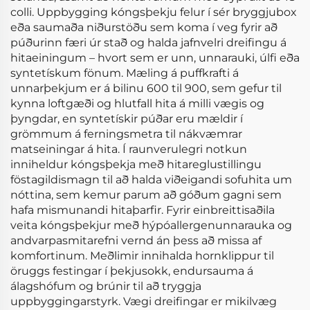
colli. Uppbygging kóngsþekju felur í sér bryggjubox
eða saumaða niðurstöðu sem koma í veg fyrir að
púðurinn færi úr stað og halda jafnvelri dreifingu á
hitaeiningum – hvort sem er unn, unnarauki, úlfi eða
syntetískum fönum. Mæling á puffkrafti á
unnarþekjum er á bilinu 600 til 900, sem gefur til
kynna loftgæði og hlutfall hita á milli vægis og
þyngdar, en syntetískir púðar eru mældir í
grömmum á ferningsmetra til nákvæmrar
matseiningar á hita. Í raunverulegri notkun
inniheldur kóngsþekja með hitareglustillingu
föstagildismagn til að halda viðeigandi sofuhita um
nóttina, sem kemur parum að góðum gagni sem
hafa mismunandi hitaþarfir. Fyrir einbreittisaðila
veita kóngsþekjur með hýpóallergenunnarauka og
andvarpasmitarefni vernd án þess að missa af
komfortinum. Meðlimir innihalda hornklippur til
öruggs festingar í þekjusokk, endursauma á
álagshófum og brúnir til að tryggja
uppbyggingarstyrk. Vægi dreifingar er mikilvæg