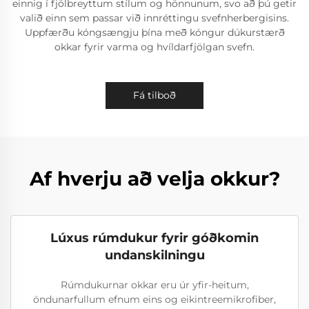
einnig í fjölbreyttum stílum og hönnunum, svo að þú getir
valið einn sem passar við innréttingu svefnherbergisins.
Uppfærðu kóngsængju þína með kóngur dúkurstærð
okkar fyrir varma og hvíldarfjölgan svefn.
Fá tilboð
Af hverju að velja okkur?
Lúxus rúmdukur fyrir góðkomin
undanskilningu
Rúmdukurnar okkar eru úr yfir-heitum,
öndunarfullum efnum eins og eikintreemikrofiber,