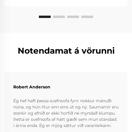
Notendamat á vörunni
Robert Anderson
Ég hef haft þessa svefnsofa fyrir nokkur mánuði
núna, og hún lítur enn eins út og ný. Saumarnir eru
sterkir og efnið er ekki horfið né myndað klumpu.
Þetta er svefnsofa af hátt gæði sem mun standast
í árina enda. Ég er mjög sáttur við varanleikann.