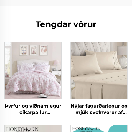
Tengdar vörur
Þyrfur og viðnámlegur
Nýjar fagurðarlegur og
eikarpallur
mjúk svefnverur af
mikroplaggaþekja,
mikrófíber eins og
léttur pönnukokur í
bómull 90gsm
stað pönnu
fyrirheituð ólíkind