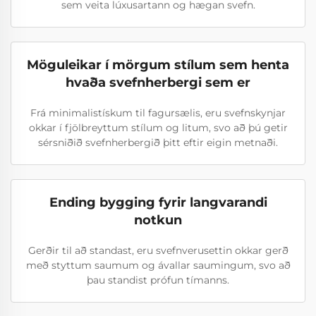
sem veita lúxusartann og hægan svefn.
Möguleikar í mörgum stílum sem henta
hvaða svefnherbergi sem er
Frá minimalistískum til fagursælis, eru svefnskynjar
okkar í fjölbreyttum stílum og litum, svo að þú getir
sérsniðið svefnherbergið þitt eftir eigin metnaði.
Ending bygging fyrir langvarandi
notkun
Gerðir til að standast, eru svefnverusettin okkar gerð
með styttum saumum og ávallar saumingum, svo að
þau standist prófun tímanns.