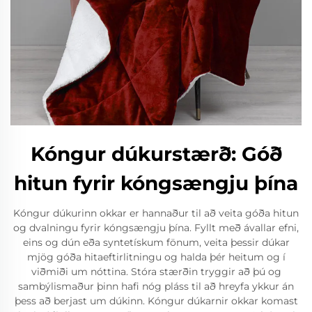
Kóngur dúkurstærð: Góð
hitun fyrir kóngsængju þína
Kóngur dúkurinn okkar er hannaður til að veita góða hitun
og dvalningu fyrir kóngsængju þína. Fyllt með ávallar efni,
eins og dún eða syntetískum fönum, veita þessir dúkar
mjög góða hitaeftirlitningu og halda þér heitum og í
viðmiði um nóttina. Stóra stærðin tryggir að þú og
sambýlismaður þinn hafi nóg pláss til að hreyfa ykkur án
þess að berjast um dúkinn. Kóngur dúkarnir okkar komast