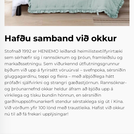
Hafðu samband við okkur
Stofnað 1992 er HENIEMO leiðandi heimilistextílfyrirtæki
sem sérhæfir sig í rannsóknum og þróun, framleiðslu og
markaðssetningu. Sem viðurkennd útflutningsgrunnur
býðum við upp á fyrirsétt vöruúrval – svefnpoka, sérsniðin
gluggagardínu, teppi og fleira – með alþjóðlega hátt
prófaðri sjálfvirkni og strangri gæðastjórnun. Rannsóknar-
og þróunarnefnd okkar heldur áfram að bjóða upp á
virkilega og tísku bundin hönnun, en sérsniðin
garðínuppsöfnunarkerfi stendur sérstaklega sig út í Kína.
Við vörðum yfir 100 lönd með traustleika. Hafist við okkur
nú til að fá frekari upplýsingar!