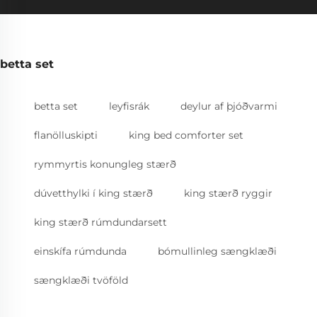
betta set
betta set
leyfisrák
deylur af þjóðvarmi
flanölluskipti
king bed comforter set
rymmyrtis konungleg stærð
dúvetthylki í king stærð
king stærð ryggir
king stærð rúmdundarsett
einskífa rúmdunda
bómullinleg sængklæði
sængklæði tvöföld