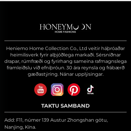
Heniemo Home Collection Co., Ltd veitir háþróaðar
heimilisverk fyrir alþjóðlega markaði. Sérsniðnar
drapar, rúmfræði og fyrirhang sameina rafmagnslega
framleiðslu við efniþróun. 30 ára reynsla og frábærð
gæðastýring. Nánar upplýsingar.
TAKTU SAMBAND
Add: F11, númer 139 Austur Zhongshan götu,
Nanjing, Kína.