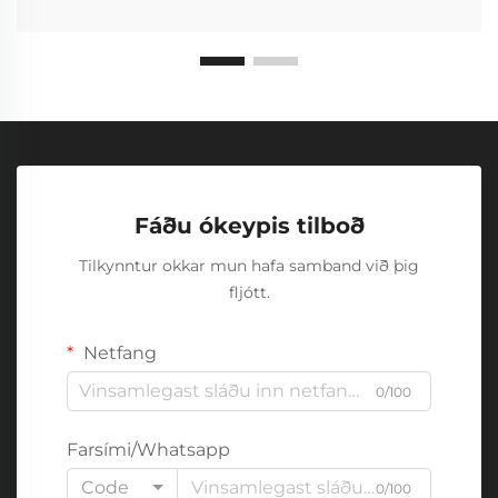
Fáðu ókeypis tilboð
Tilkynntur okkar mun hafa samband við þig
fljótt.
Netfang
0/100
Farsími/Whatsapp
Code
0/100