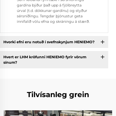
gardína býður það upp á fjölbreytta
úrval (t.d. dökkunar-gardínu) og styður
sérsníðingu. Tengdar þjónustur geta
innifalið völu efna og skráningu á stærð.
Hvorki efni eru notuð í svefnskynjum HENIEMO?
Hvert er LHM kröfunni HENIEMO fyrir vörum
sínum?
Tilvísanleg grein