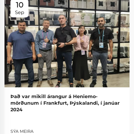
10
Sep
Það var mikill árangur á Heniemo-
mörðunum í Frankfurt, Þýskalandi, í janúar
2024
SÝA MEIRA