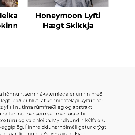
leika
Honeymoon Lyfti
okinn
Hægt Skikkja
flókna hönnun, sem nákvæmlega er unnin með
; það er hluti af kenninafélagi kýlfunnar,
z yfir í nútíma rúmfræðileg og abstrakt
arferlinu, þar sem saumar fara eftir
 textúru og varanleika. Myndbundin kýlfa eru
veggiplög. Í innreiddunarhólmáli getur drýgt
num, gardínunum eða veggjum. Fyrir