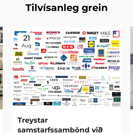
Tilvísanleg grein
21
Aug
Treystar
samstarfssambönd við