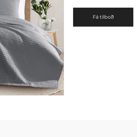
Fá tilboð