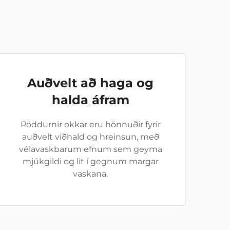
Auðvelt að haga og
halda áfram
Pöddurnir okkar eru hönnuðir fyrir
auðvelt viðhald og hreinsun, með
vélavaskbarum efnum sem geyma
mjúkgildi og lit í gegnum margar
vaskana.