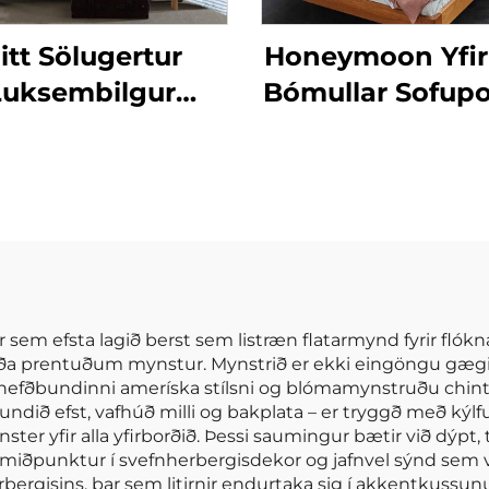
itt Sölugertur
Honeymoon Yfir
Luksembilgur
Bómullar Sofup
rsniðinn Mildur
sm Kationiskur
Stríklaður
ífardúkasetur 3
hlutar
þar sem efsta lagið berst sem listræn flatarmynd fyrir 
 prentuðum mynstur. Mynstrið er ekki eingöngu gægilegt
frá hefðbundinni ameríska stílsni og blómamynstruðu chint
ið efst, vafhúð milli og bakplata – er tryggð með kýlfun
er yfir alla yfirborðið. Þessi saumingur bætir við dýpt,
di miðpunktur í svefnherbergisdekor og jafnvel sýnd sem 
ergisins, þar sem litirnir endurtaka sig í akkentkussu