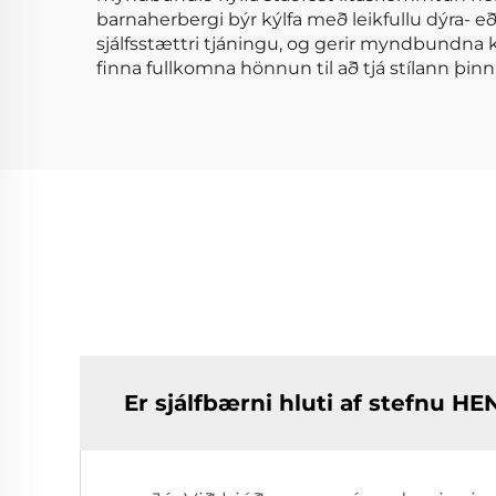
barnaherbergi býr kýlfa með leikfullu dýra- eð
sjálfsstættri tjáningu, og gerir myndbundna k
finna fullkomna hönnun til að tjá stílann þinn,
Er sjálfbærni hluti af stefnu H