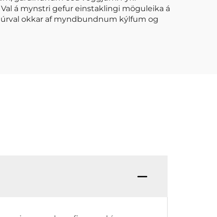
 Val á mynstri gefur einstaklingi möguleika á
eytt úrval okkar af myndbundnum kýlfum og