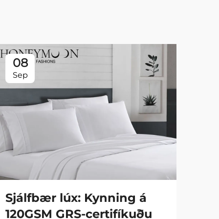
08
0
Sep
Se
Sjálfbær lúx: Kynning á
Fa
120GSM GRS-certifíkuðu
90