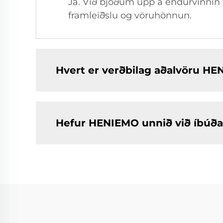
Já. Við bjóðum upp á endurvinnin
framleiðslu og vöruhönnun.
Hvert er verðbilag aðalvöru H
Hefur HENIEMO unnið við íbúða