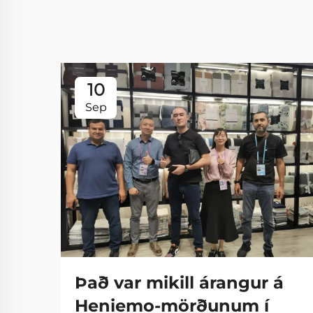
10
Sep
Það var mikill árangur á
Heniemo-mörðunum í