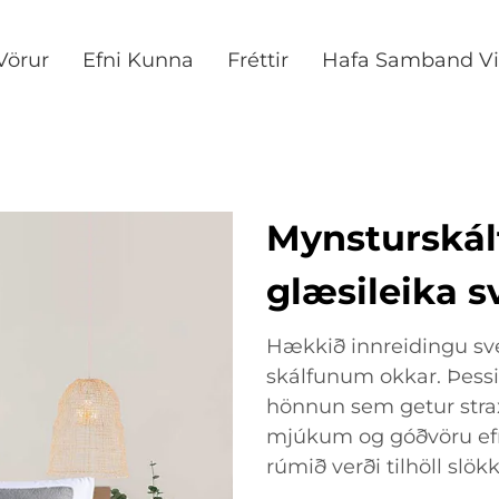
Vörur
Efni Kunna
Fréttir
Hafa Samband Vi
Mynsturskálf
glæsileika 
Hækkið innreidingu s
skálfunum okkar. Þessi
hönnun sem getur strax 
mjúkum og góðvöru efnu
rúmið verði tilhöll slök