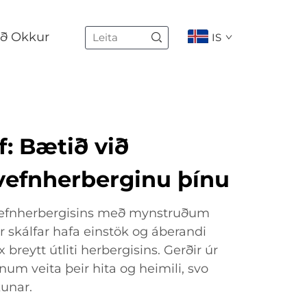
ð Okkur
IS
: Bætið við
svefnherberginu þínu
vefnherbergisins með mynstruðum
r skálfar hafa einstök og áberandi
breytt útliti herbergisins. Gerðir úr
m veita þeir hita og heimili, svo
kunar.