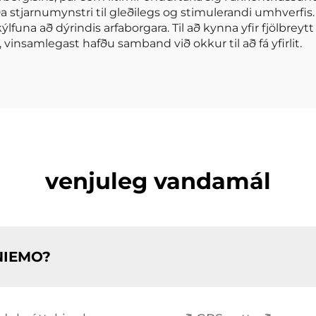
a stjarnumynstri til gleðilegs og stimulerandi umhverfis.
ýlfuna að dýrindis arfaborgara. Til að kynna yfir fjölbr
 vinsamlegast hafðu samband við okkur til að fá yfirlit.
venjuleg vandamál
ENIEMO?