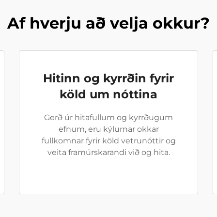
Af hverju að velja okkur?
Hitinn og kyrrðin fyrir
köld um nóttina
Gerð úr hitafullum og kyrrðugum
efnum, eru kýlurnar okkar
fullkomnar fyrir köld vetrunóttir og
veita framúrskarandi við og hita.