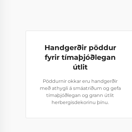
Handgerðir pöddur
fyrir tímaþjóðlegan
útlit
Pöddurnir okkar eru handgerðir
með athygli á smáatriðum og gefa
tímaþjóðlegan og grann útlit
herbergisdekorinu þínu.