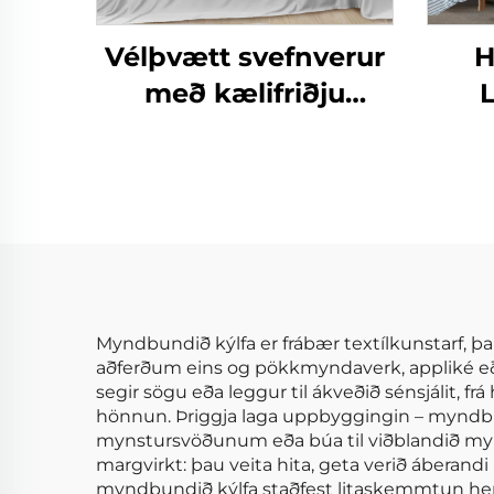
Vélþvætt svefnverur
H
með kælifriðju
mjúkar og silki
Sé
90g
Hl
Myndbundið kýlfa er frábær textílkunstarf, 
aðferðum eins og pökkmyndaverk, appliké eða
segir sögu eða leggur til ákveðið sénsjálit, 
hönnun. Þriggja laga uppbyggingin – myndbund
mynstursvöðunum eða búa til viðblandið mynst
margvirkt: þau veita hita, geta verið áberan
myndbundið kýlfa staðfest litaskemmtun herb