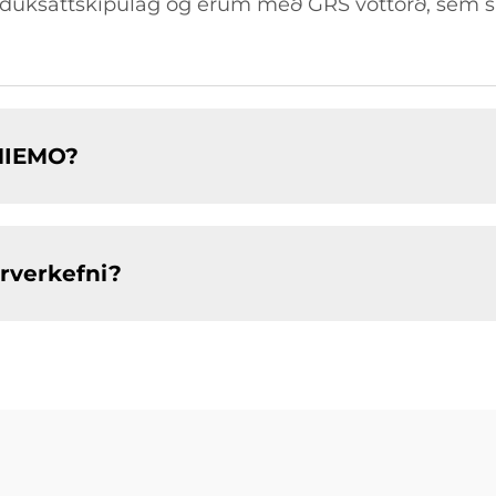
 duksáttskipulag og erum með GRS vottorð, sem 
ENIEMO?
rverkefni?