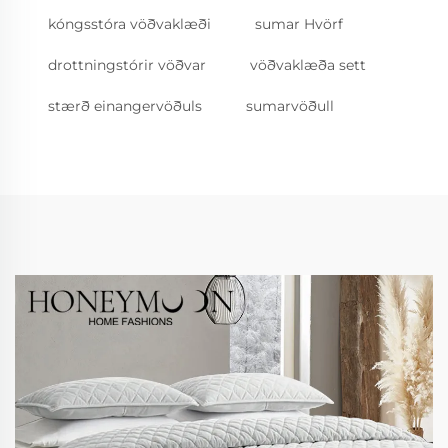
kóngsstóra vöðvaklæði
sumar Hvörf
drottningstórir vöðvar
vöðvaklæða sett
stærð einangervöðuls
sumarvöðull