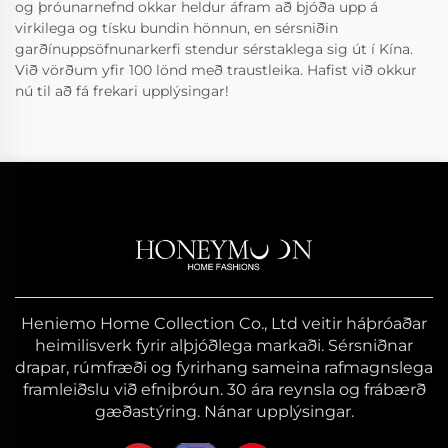
og þróunarnefnd okkar heldur áfram að bjóða upp á
virkilega og tísku bundin hönnun, en sérsniðin
garðínuppsöfnunarkerfi stendur sérstaklega sig út í Kína.
Við vörðum yfir 100 lönd með traustleika. Hafist við okkur
nú til að fá frekari upplýsingar!
Heniemo Home Collection Co., Ltd veitir háþróaðar
heimilisverk fyrir alþjóðlega markaði. Sérsniðnar
drapar, rúmfræði og fyrirhang sameina rafmagnslega
framleiðslu við efniþróun. 30 ára reynsla og frábærð
gæðastýring. Nánar upplýsingar.