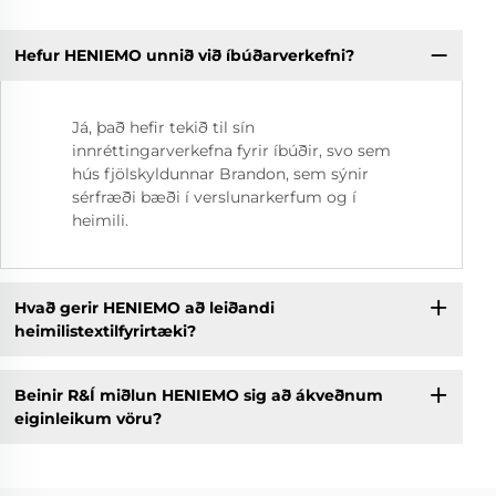
Hefur HENIEMO unnið við íbúðarverkefni?
Já, það hefir tekið til sín
innréttingarverkefna fyrir íbúðir, svo sem
hús fjölskyldunnar Brandon, sem sýnir
sérfræði bæði í verslunarkerfum og í
heimili.
Hvað gerir HENIEMO að leiðandi
heimilistextilfyrirtæki?
Beinir R&Í miðlun HENIEMO sig að ákveðnum
eiginleikum vöru?