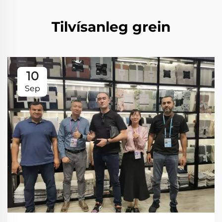
Tilvísanleg grein
10
Sep