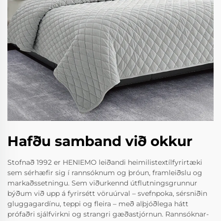
Hafðu samband við okkur
Stofnað 1992 er HENIEMO leiðandi heimilistextílfyrirtæki
sem sérhæfir sig í rannsóknum og þróun, framleiðslu og
markaðssetningu. Sem viðurkennd útflutningsgrunnur
býðum við upp á fyrirsétt vöruúrval – svefnpoka, sérsniðin
gluggagardínu, teppi og fleira – með alþjóðlega hátt
prófaðri sjálfvirkni og strangri gæðastjórnun. Rannsóknar-