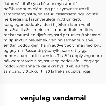
flatarmál til að sýna flóknar mynstur, frá
hefðbundnum blóm- og paisleymynstrum til
samtímamynstra, og setur litasamsetningu og stíl
herbergisins. Í raunverulegri notkun getur
kónglegur pöddukvíldur í hljóðum litum verið
notaður til að sameina mismunandi akcentlitina í
meistararúmi, en djarft mynstri getur verið áberandi
miðpunktur. Meðalhæð veginn samanburðarvið
erfiðari pöddu gerir hann auðvelt að vinna með, þvo
og geyma. Passandi pýsuhylki, sem oft fylgja
honum, bæta útliti rúmsins. Til að fá upplýsingar um
nákvæmar víddir, mynstur og pödduefni kónglega
pöddukvíldanna okkar, ekki hysjið við að hafa
samband við okkur til að fá frekari upplýsingar.
venjuleg vandamál