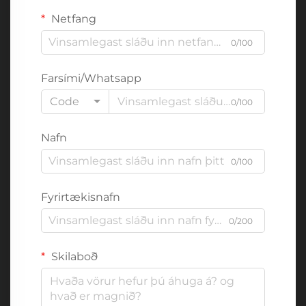
Netfang
0/100
Farsími/Whatsapp
Code
0/100
Nafn
0/100
Fyrirtækisnafn
0/200
Skilaboð