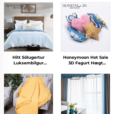
Hitt Sölugertur
Honeymoon Hot Sale
Luksembilgur
3D Fagurt Hægt
Sérsniðinn Mildur
Húsgagnaföt - Dynjur
90gsm Kationiskur
fyrir börn - Dynjuföt
Stríklaður
fyrir svefnherbergi
Hlífardúkasetur 3
hlutar