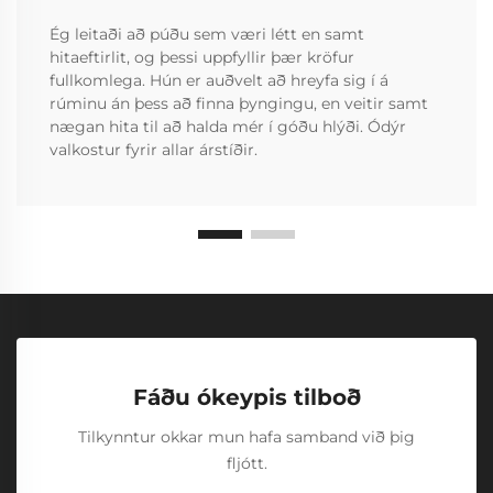
Ég leitaði að púðu sem væri létt en samt
hitaeftirlit, og þessi uppfyllir þær kröfur
fullkomlega. Hún er auðvelt að hreyfa sig í á
rúminu án þess að finna þyngingu, en veitir samt
nægan hita til að halda mér í góðu hlýði. Ódýr
valkostur fyrir allar árstíðir.
Fáðu ókeypis tilboð
Tilkynntur okkar mun hafa samband við þig
fljótt.