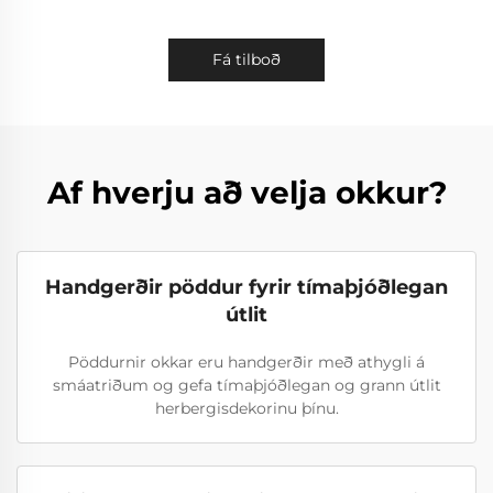
Fá tilboð
Af hverju að velja okkur?
Handgerðir pöddur fyrir tímaþjóðlegan
útlit
Pöddurnir okkar eru handgerðir með athygli á
smáatriðum og gefa tímaþjóðlegan og grann útlit
herbergisdekorinu þínu.