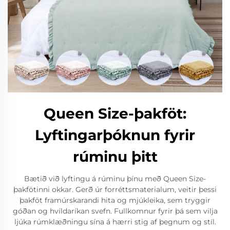
Queen Size-þakföt:
Lyftingarþóknun fyrir
rúminu þitt
Bætið við lyftingu á rúminu þínu með Queen Size-
þakfötinni okkar. Gerð úr forréttsmaterialum, veitir þessi
þakföt framúrskarandi hita og mjúkleika, sem tryggir
góðan og hvíldaríkan svefn. Fullkomnur fyrir þá sem vilja
ljúka rúmklæðningu sína á hærri stig af þegnum og stíl.