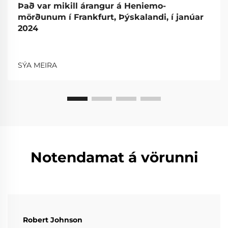
Það var mikill árangur á Heniemo-
mörðunum í Frankfurt, Þýskalandi, í janúar
2024
SÝA MEIRA
Notendamat á vörunni
Robert Johnson