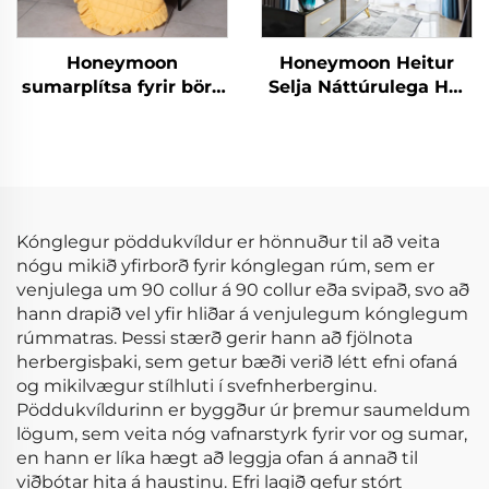
Honeymoon
Honeymoon Heitur
sumarplítsa fyrir börn
Selja Náttúrulega Höf
með röndum og
Skjöldur Einfaldur
rjúfum
Ísólaður Grommet
Myrkur Skjöldur fyrir
Rúmshljóð
Kónglegur pöddukvíldur er hönnuður til að veita
nógu mikið yfirborð fyrir kónglegan rúm, sem er
venjulega um 90 collur á 90 collur eða svipað, svo að
hann drapið vel yfir hliðar á venjulegum kónglegum
rúmmatras. Þessi stærð gerir hann að fjölnota
herbergisþaki, sem getur bæði verið létt efni ofaná
og mikilvægur stílhluti í svefnherberginu.
Pöddukvíldurinn er byggður úr þremur saumeldum
lögum, sem veita nóg vafnarstyrk fyrir vor og sumar,
en hann er líka hægt að leggja ofan á annað til
viðbótar hita á haustinu. Efri lagið gefur stórt