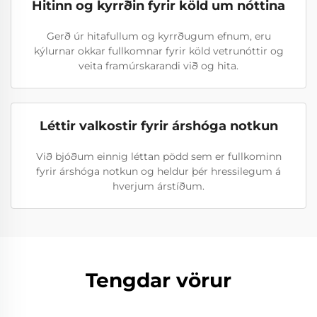
Hitinn og kyrrðin fyrir köld um nóttina
Gerð úr hitafullum og kyrrðugum efnum, eru
kýlurnar okkar fullkomnar fyrir köld vetrunóttir og
veita framúrskarandi við og hita.
Léttir valkostir fyrir árshóga notkun
Við bjóðum einnig léttan pödd sem er fullkominn
fyrir árshóga notkun og heldur þér hressilegum á
hverjum árstíðum.
Tengdar vörur