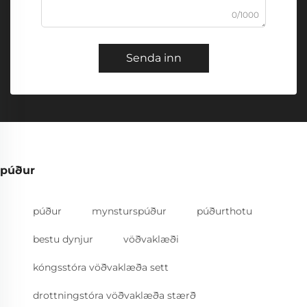
0/1000
Senda inn
púður
púður
mynsturspúður
púðurthotu
bestu dynjur
vöðvaklæði
kóngsstóra vöðvaklæða sett
drottningstóra vöðvaklæða stærð