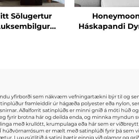
itt Sölugertur
Honeymoo
Luksembilgur
Háskapandi Dy
rsniðinn Mildur
fyrir hálfeyra
sm Kationiskur
Velureð velv
Stríklaður
ífardúkasetur 3
hlutar
sendu yfirborði sem nákvæm vefningartækni býr til og s
 satinplúður framleiddir úr hágæða polyester eða nylon, se
nirnar. Aðalforrit satinplúðs er minni gníð á móti húð o
 veg fyrir brotna hár og deilda enda, og minnka myndun sv
klinga með krullótt, krumpulaga eða hár sem er viðbreytt t
 Í húðvörnarrósum er mælt með satinplúði fyrir þá sem vilj
tur. Luxusútlitið á satini bætir einnig við glamor og grí