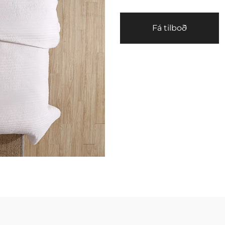
Fá tilboð