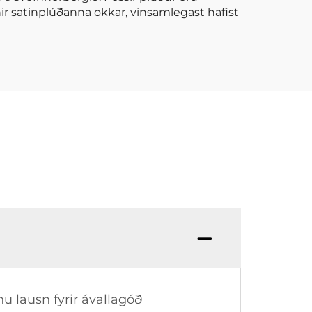
snir satinplúðanna okkar, vinsamlegast hafist
nu lausn fyrir ávallagóð