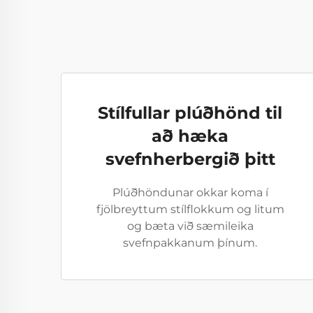
Stílfullar plúðhönd til
að hæka
svefnherbergið þitt
Plúðhöndunar okkar koma í
fjölbreyttum stílflokkum og litum
og bæta við sæmileika
svefnpakkanum þínum.