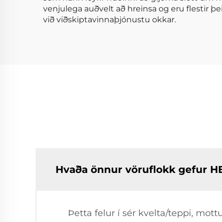
venjulega auðvelt að hreinsa og eru flestir þe
við viðskiptavinnaþjónustu okkar.
Hvaða önnur vöruflokk gefur HE
Þetta felur í sér kvelta/teppi, mott