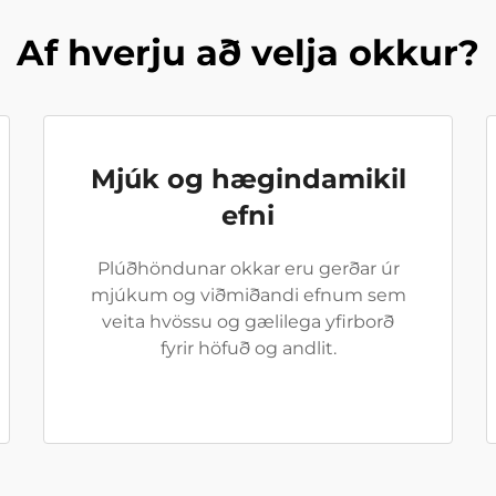
Af hverju að velja okkur?
Mjúk og hægindamikil
efni
Plúðhöndunar okkar eru gerðar úr
mjúkum og viðmiðandi efnum sem
veita hvössu og gælilega yfirborð
fyrir höfuð og andlit.