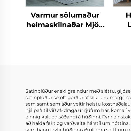
Varmur sölumaður
H
heimaskilnaðar Mjög
neytra flanell
Sé
fjölgandi
90g
ofurneytarlegur
snúningsskilasængur
Hl
Silkiðurlegur Sherpa
skjalasængur og
kviltursetur
Satinplúður er skilgreindur með sléttu, gljó
satinplúður sé oft gerður af sílki, eru margir
sem samt sem áður veitir helstu kostnaðalaus
hjálpað til við að draga úr rjúfum hár, koma í
einnig kalt og sáðandi á húðinni. Fyrir einsta
að halda fekt og varðveita hárstíl um nóttina.
sem hann leyfir húðinni að gljóma slétt um næ