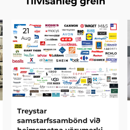
Tilvísanleg grein
21
Aug
Treystar
samstarfssambönd við