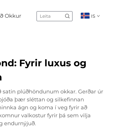
ð Okkur
IS
nd: Fyrir luxus og
n
ð satin plúðhöndunum okkar. Gerðar úr
 bjóða þær sléttan og silkefinnan
minnka ágn og koma í veg fyrir að
komnur valkostur fyrir þá sem vilja
g endurnýjuð.