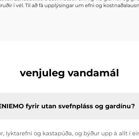
iruðir í vél. Til að fá upplýsingar um efni og kostnaðalau
venjuleg vandamál
NIEMO fyrir utan svefnpláss og gardínu?
ur, lyktarefni og kastapúða, og býður upp á allt í ei