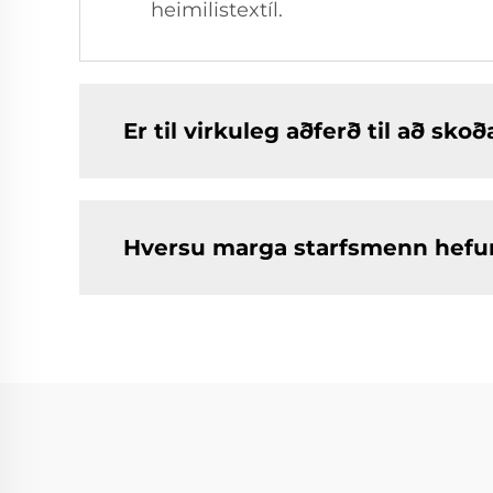
heimilistextíl.
Er til virkuleg aðferð til að sk
Hversu marga starfsmenn hef