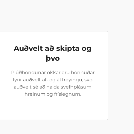
Auðvelt að skipta og
þvo
Plúðhöndunar okkar eru hönnuðar
fyrir auðvelt af- og áttreyingu, svo
auðvelt sé að halda svefnplásum
hreinum og fríslegnum.