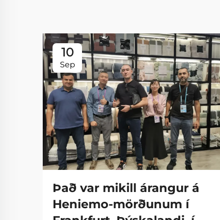
10
Sep
Það var mikill árangur á
Heniemo-mörðunum í