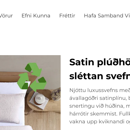
Vörur
Efni Kunna
Fréttir
Hafa Samband Vi
Satin plúðhö
sléttan svef
Njóttu luxussvefns me
ávallagóðri satinplínu,
snertingu við húðina, 
hárrótir skemmist. Full
vakna upp kviknandi o