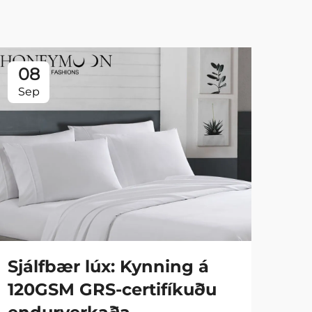
08
0
Sep
Se
Sjálfbær lúx: Kynning á
Fa
120GSM GRS-certifíkuðu
90