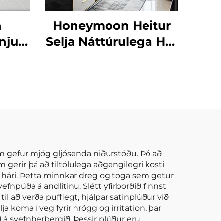
n
Honeymoon Heitur
njur
Selja Náttúrulega Höf
 -
Skjöldur Einfaldur
i
Ísólaður Grommet
Myrkur Skjöldur fyrir
Rúmshljóð
em gefur mjög gljósenda niðurstöðu. Þó að
m gerir þá að tiltölulega aðgengilegri kosti
g hári. Þetta minnkar dreg og toga sem getur
efnpúða á andlitinu. Slétt yfirborðið finnst
il að verða pufflegt, hjálpar satinplúður við
a koma í veg fyrir hrögg og irritation, þar
ð á svefnherbergið. Þessir plúður eru