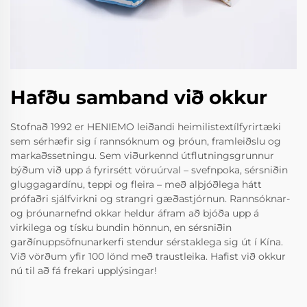
Hafðu samband við okkur
Stofnað 1992 er HENIEMO leiðandi heimilistextílfyrirtæki
sem sérhæfir sig í rannsóknum og þróun, framleiðslu og
markaðssetningu. Sem viðurkennd útflutningsgrunnur
býðum við upp á fyrirsétt vöruúrval – svefnpoka, sérsniðin
gluggagardínu, teppi og fleira – með alþjóðlega hátt
prófaðri sjálfvirkni og strangri gæðastjórnun. Rannsóknar-
og þróunarnefnd okkar heldur áfram að bjóða upp á
virkilega og tísku bundin hönnun, en sérsniðin
garðínuppsöfnunarkerfi stendur sérstaklega sig út í Kína.
Við vörðum yfir 100 lönd með traustleika. Hafist við okkur
nú til að fá frekari upplýsingar!