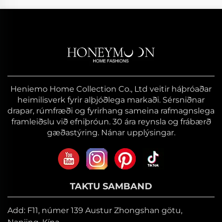
Heniemo Home Collection Co., Ltd veitir háþróaðar
heimilisverk fyrir alþjóðlega markaði. Sérsniðnar
drapar, rúmfræði og fyrirhang sameina rafmagnslega
framleiðslu við efniþróun. 30 ára reynsla og frábærð
gæðastýring. Nánar upplýsingar.
TAKTU SAMBAND
Add: F11, númer 139 Austur Zhongshan götu,