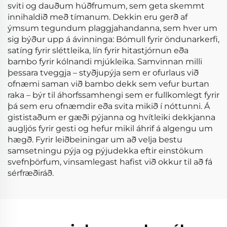
sviti og dauðum húðfrumum, sem geta skemmt
innihaldið með tímanum. Dekkin eru gerð af
ýmsum tegundum plaggjahandanna, sem hver um
sig býður upp á ávinninga: Bómull fyrir öndunarkerfi,
satíng fyrir sléttleika, lín fyrir hitastjórnun eða
bambo fyrir kólnandi mjúkleika. Samvinnan milli
þessara tveggja – styðjupýja sem er ofurlaus við
ofnæmi saman við bambo dekk sem vefur burtan
raka – býr til áhorfssamhengi sem er fullkomlegt fyrir
þá sem eru ofnæmdir eða svita mikið í nóttunni. Á
gististaðum er gæði pýjanna og hvítleiki dekkjanna
augljós fyrir gesti og hefur mikil áhrif á algengu um
hægð. Fyrir leiðbeiningar um að velja bestu
samsetningu pýja og pýjudekka eftir einstökum
svefnþörfum, vinsamlegast hafist við okkur til að fá
sérfræðiráð.