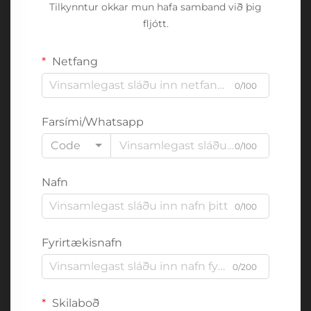
Tilkynntur okkar mun hafa samband við þig
fljótt.
Netfang
0/100
Farsími/Whatsapp
Code
0/100
Nafn
0/100
Fyrirtækisnafn
0/200
Skilaboð