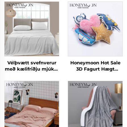
Vélþvætt svefnverur
Honeymoon Hot Sale
með kælifriðju mjúkar
3D Fagurt Hægt
og silki
Húsgagnaföt - Dynjur
fyrir börn - Dynjuföt
fyrir svefnherbergi