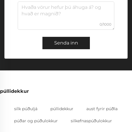
0/1000
Senda inn
púllidekkur
sílk púðuljá
púllidekkur
aust fyrir púðla
púðar og púðulokkur
silkefnaspúðulokkur