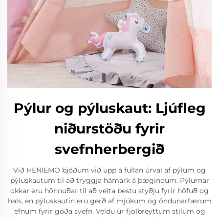
Pýlur og pýluskaut: Ljúfleg
niðurstöðu fyrir
svefnherbergið
Við HENIEMO bjóðum við upp á fullan úrval af pýlum og
pýluskautum til að tryggja hámark á þægindum. Pýlurnar
okkar eru hönnuðar til að veita bestu styðju fyrir höfuð og
hals, en pýluskautin eru gerð af mjúkum og öndunarfærum
efnum fyrir góða svefn. Veldu úr fjölbreyttum stílum og