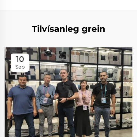
Tilvísanleg grein
10
Sep