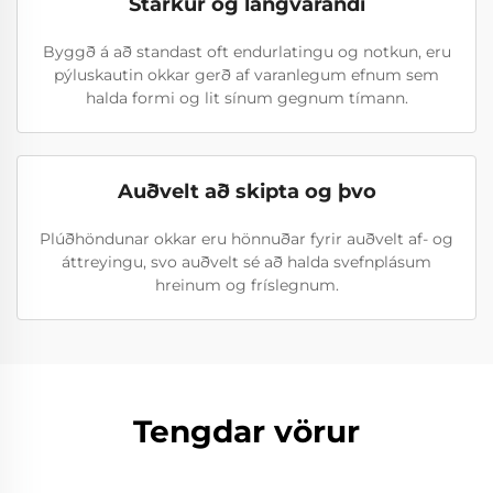
Starkur og langvarandi
Byggð á að standast oft endurlatingu og notkun, eru
pýluskautin okkar gerð af varanlegum efnum sem
halda formi og lit sínum gegnum tímann.
Auðvelt að skipta og þvo
Plúðhöndunar okkar eru hönnuðar fyrir auðvelt af- og
áttreyingu, svo auðvelt sé að halda svefnplásum
hreinum og fríslegnum.
Tengdar vörur