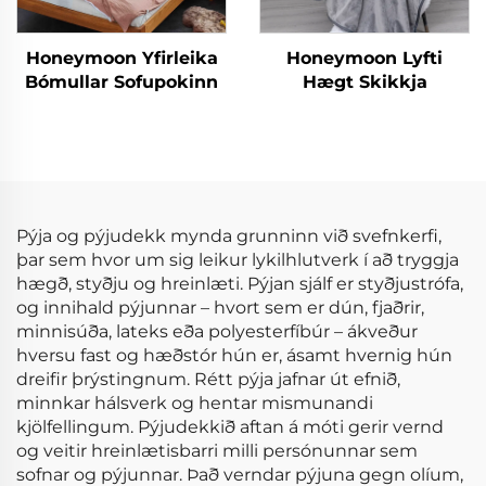
Honeymoon Yfirleika
Honeymoon Lyfti
Bómullar Sofupokinn
Hægt Skikkja
Pýja og pýjudekk mynda grunninn við svefnkerfi,
þar sem hvor um sig leikur lykilhlutverk í að tryggja
hægð, styðju og hreinlæti. Pýjan sjálf er styðjustrófa,
og innihald pýjunnar – hvort sem er dún, fjaðrir,
minnisúða, lateks eða polyesterfíbúr – ákveður
hversu fast og hæðstór hún er, ásamt hvernig hún
dreifir þrýstingnum. Rétt pýja jafnar út efnið,
minnkar hálsverk og hentar mismunandi
kjölfellingum. Pýjudekkið aftan á móti gerir vernd
og veitir hreinlætisbarri milli persónunnar sem
sofnar og pýjunnar. Það verndar pýjuna gegn olíum,