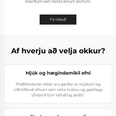
stærðum sem henta þínum þörfum.
Fá tilboð
Af hverju að velja okkur?
Mjúk og hægindamikil efni
Plúðhöndunar okkar eru gerðar úr mjúkum og
viðmiðandi efnum sem veita hvössu og gælilega
yfirborð fyrir höfuð og andlit.