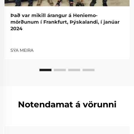
Það var mikill árangur á Heniemo-
mörðunum í Frankfurt, Þýskalandi, í janúar
2024
SÝA MEIRA
Notendamat á vörunni