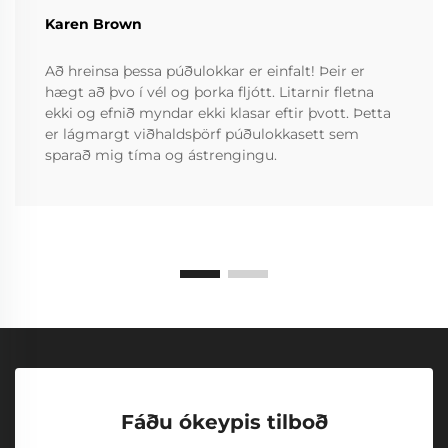
Karen Brown
Að hreinsa þessa púðulokkar er einfalt! Þeir er
hægt að þvo í vél og þorka fljótt. Litarnir fletna
ekki og efnið myndar ekki klasar eftir þvott. Þetta
er lágmargt viðhaldsþörf púðulokkasett sem
sparað mig tíma og ástrengingu.
Fáðu ókeypis tilboð