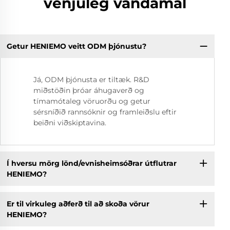
venjuleg vandamál
Getur HENIEMO veitt ODM þjónustu?
Já, ODM þjónusta er tiltæk. R&D
miðstöðin þróar áhugaverð og
tímamótaleg vöruorðu og getur
sérsníðið rannsóknir og framleiðslu eftir
beiðni viðskiptavina.
Í hversu mörg lönd/evnisheimsóðrar útflutrar
HENIEMO?
Er til virkuleg aðferð til að skoða vörur
HENIEMO?