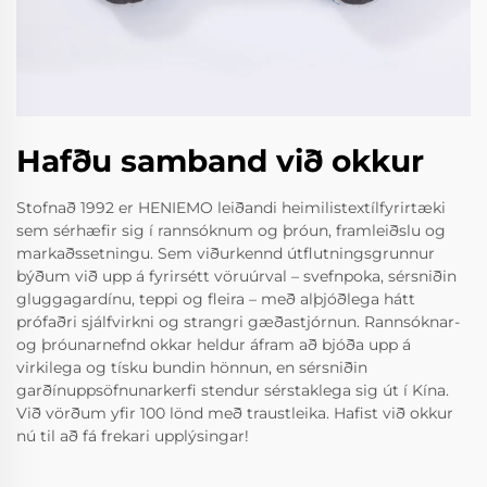
Hafðu samband við okkur
Stofnað 1992 er HENIEMO leiðandi heimilistextílfyrirtæki
sem sérhæfir sig í rannsóknum og þróun, framleiðslu og
markaðssetningu. Sem viðurkennd útflutningsgrunnur
býðum við upp á fyrirsétt vöruúrval – svefnpoka, sérsniðin
gluggagardínu, teppi og fleira – með alþjóðlega hátt
prófaðri sjálfvirkni og strangri gæðastjórnun. Rannsóknar-
og þróunarnefnd okkar heldur áfram að bjóða upp á
virkilega og tísku bundin hönnun, en sérsniðin
garðínuppsöfnunarkerfi stendur sérstaklega sig út í Kína.
Við vörðum yfir 100 lönd með traustleika. Hafist við okkur
nú til að fá frekari upplýsingar!