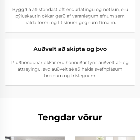
Byggð á að standast oft endurlatingu og notkun, eru
pýluskautin okkar gerð af varanlegum efnum sem
halda formi og lit sínum gegnum tímann.
Auðvelt að skipta og þvo
Plúðhöndunar okkar eru hönnuðar fyrir auðvelt af- og
áttreyingu, svo auðvelt sé að halda svefnplásum
hreinum og fríslegnum.
Tengdar vörur