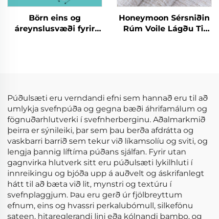
Börn eins og
Honeymoon Sérsniðin
áreynslusvæði fyrir
Rúm Voile Lágðu Til
börn óháð
Skjöldur & Drapes
eiturfræðilegum
Stofuhljóð Grommet
efnum Foldanlegur
Sjáíður Gluggaskjöl
áreynslumati
fyrir Heimilið
Púðulsæti eru verndandi efni sem hannað eru til að
umlykja svefnpúða og gegna bæði áhrifamálum og
fögnuðarhlutverki í svefnherberginu. Aðalmarkmið
þeirra er sýnileiki, þar sem þau berða afdrátta og
vaskbarri barrið sem tekur við líkamsolíu og sviti, og
lengja þannig líftíma púðans sjálfan. Fyrir utan
gagnvirka hlutverk sitt eru púðulsæti lykilhluti í
innreikingu og bjóða upp á auðvelt og áskrifanlegt
hátt til að bæta við lit, mynstri og textúru í
svefnplaggjum. Þau eru gerð úr fjölbreyttum
efnum, eins og hvassri perkalubómull, silkefönu
sateen, hitareglerandi lini eða kólnandi bambo, og