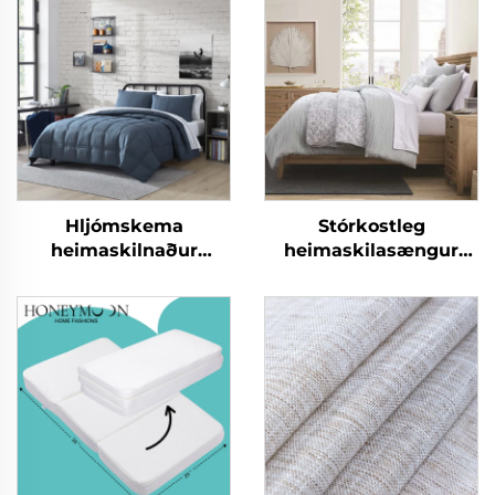
Hljómskema
Stórkostleg
heimaskilnaður
heimaskilasængur
Lágvæður verður 10
CozyLux Seersucker
hluta
skjalasængur
heimaskilasængur