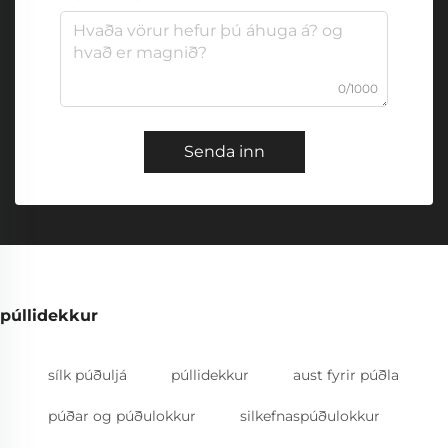
0/1000
Senda inn
púllidekkur
sílk púðuljá
púllidekkur
aust fyrir púðla
púðar og púðulokkur
silkefnaspúðulokkur