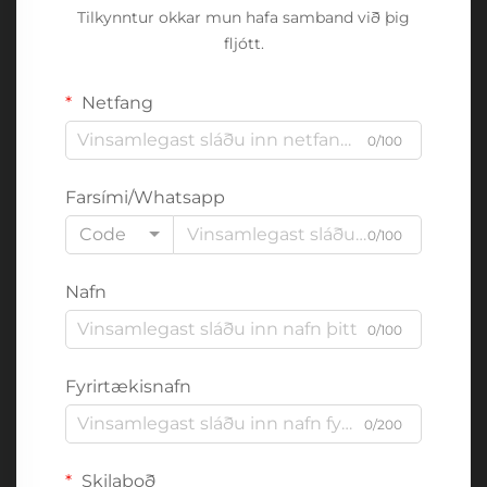
Tilkynntur okkar mun hafa samband við þig
fljótt.
Netfang
0/100
Farsími/Whatsapp
Code
0/100
Nafn
0/100
Fyrirtækisnafn
0/200
Skilaboð