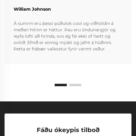
William Johnson
Á sumrin eru þessi púðulok cool og viðhöldin á
meðan hitinn er háttur. Þau eru öndunargjör og
leyfa lofti að hrinda, svo ég fái ekki of heitt og
svitið. Efnið er einnig mjúkt og jafnt á húðinni.
Þetta er frábær valkostur fyrir varmt veður.
Fáðu ókeypis tilboð