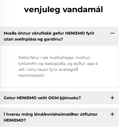
venjuleg vandamál
Hvaða önnur vöruflokk gefur HENIEMO fyrir
utan svefnpláss og gardínu?
Þetta felur í sér kvelta/teppi, mottur,
lyktarefni og kastapúða, og býður upp á
allt í einu lausn fyrir ávallagóð
heimilistextíl.
Getur HENIEMO veitt ODM þjónustu?
Í hversu mörg lönd/evnisheimsóðrar útflutrar
HENIEMO?