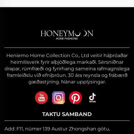
Heniemo Home Collection Co., Ltd veitir háþróaðar
heimilisverk fyrir alþjóðlega markaði. Sérsniðnar
drapar, rúmfræði og fyrirhang sameina rafmagnslega
framleiðslu við efniþróun. 30 ára reynsla og frábærð
gæðastýring. Nánar upplýsingar.
TAKTU SAMBAND
Add: F11, númer 139 Austur Zhongshan götu,