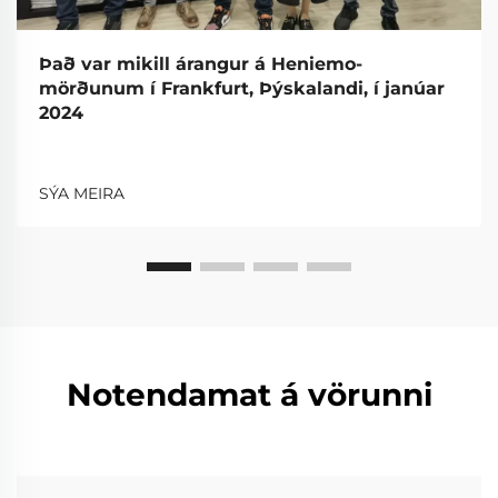
Það var mikill árangur á Heniemo-
mörðunum í Frankfurt, Þýskalandi, í janúar
2024
SÝA MEIRA
Notendamat á vörunni