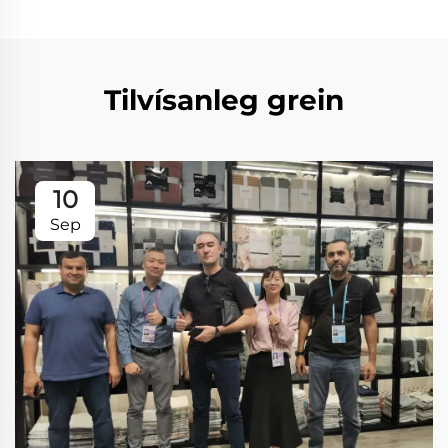
Tilvísanleg grein
10
Sep