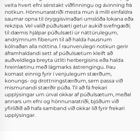
veita hvert efni sérstakt viðfinningu og ávinning frá
notkun. Hönnunaratriði mesta mun á milli einfaldra
saumar opna til öryggisvinaðari umslóða lokana eða
rekzipa. Vel valið púðulsæti getur aukið svefngæði;
til dæmis hjálpar púðulsæti úr náttúrulegum,
andrýmnum fiberum til að halda hausnum
kólnaðan alla nóttina. Í raunverulegri notkun gerir
áframhaldandi sett af púðulsætum kleift að
auðveldlega breyta útliti herbergisins eða halda
hreinlætinu með lágmarks ástrengingu. Þau
komast einnig fyrir í venjulegum stærðum,
konungs- og drottningstærðum, sem passa við
mismunandi stærðir púða. Til að fá frekari
upplýsingar um úrval okkar af púðulsætum, meðal
annars um efni og hönnunaratriði, bjóðum við
yfirliðið að hafa samband við okkar lið fyrir frekari
upplýsingar.