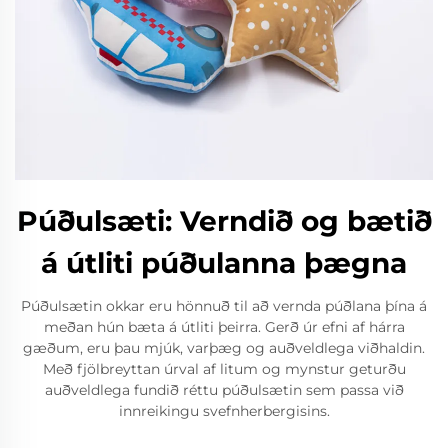
Púðulsæti: Verndið og bætið
á útliti púðulanna þægna
Púðulsætin okkar eru hönnuð til að vernda púðlana þína á
meðan hún bæta á útliti þeirra. Gerð úr efni af hárra
gæðum, eru þau mjúk, varþæg og auðveldlega viðhaldin.
Með fjölbreyttan úrval af litum og mynstur geturðu
auðveldlega fundið réttu púðulsætin sem passa við
innreikingu svefnherbergisins.