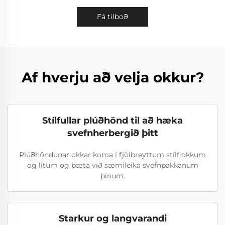
Fá tilboð
Af hverju að velja okkur?
Stílfullar plúðhönd til að hæka
svefnherbergið þitt
Plúðhöndunar okkar koma í fjölbreyttum stílflokkum
og litum og bæta við sæmileika svefnpakkanum
þínum.
Starkur og langvarandi