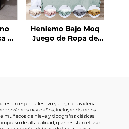
ano
Heniemo Bajo Moq
sa de
Juego de Ropa de
Cama Personalizado
ara
Suave Edredón
s,
Manta
o de
año
ntes
s un espíritu festivo y alegría navideña
ntemporáneos navideños, incluyendo renos
e muñecos de nieve y tipografías clásicas
impreso de alta calidad, que resisten el uso
os de pompón, detalles de lentejuelas o