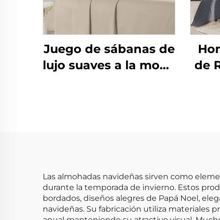
Juego de sábanas de
Ho
lujo suaves a la moda
de 
nuevas como
p
algodón 90 g/m²
Alg
lavadas previamente
Ed
de microfibra sólida
para todas las
temporadas
Las almohadas navideñas sirven como element
durante la temporada de invierno. Estos pro
bordados, diseños alegres de Papá Noel, elega
navideñas. Su fabricación utiliza materiales 
anual manteniendo su atractivo visual. Much