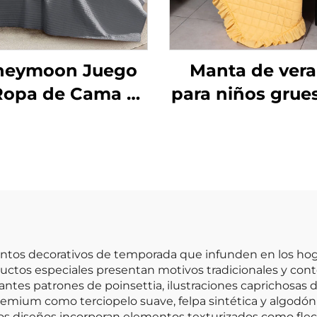
neymoon Juego
Manta de ver
Ropa de Cama al
para niños grue
or Mayor 100%
poliéster
odón Microfibra
Honeymoon p
redón Colcha y
recién nacido
Cubrecamas
manta de regal
Navidad, tam
queen, con vola
os decorativos de temporada que infunden en los hogare
ductos especiales presentan motivos tradicionales y co
ntes patrones de poinsettia, ilustraciones caprichosas d
premium como terciopelo suave, felpa sintética y algodón 
os diseños incorporan elementos texturizados como flec