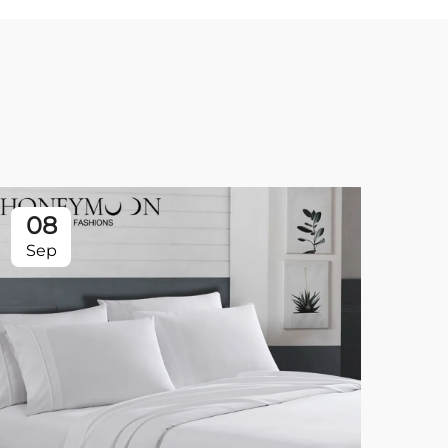
08
0
Sep
Se