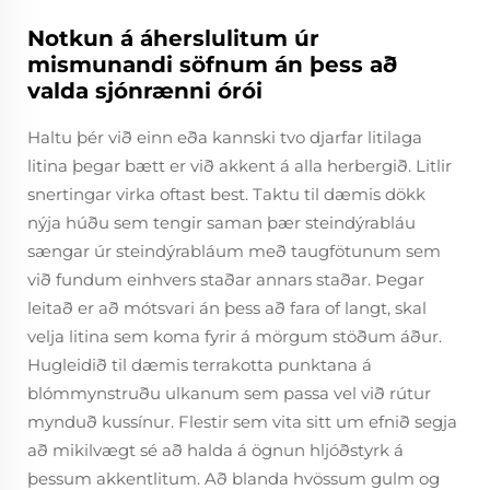
Notkun á áherslulitum úr
mismunandi söfnum án þess að
valda sjónrænni órói
Haltu þér við einn eða kannski tvo djarfar litilaga
litina þegar bætt er við akkent á alla herbergið. Litlir
snertingar virka oftast best. Taktu til dæmis dökk
nýja húðu sem tengir saman þær steindýrabláu
sængar úr steindýrabláum með taugfötunum sem
við fundum einhvers staðar annars staðar. Þegar
leitað er að mótsvari án þess að fara of langt, skal
velja litina sem koma fyrir á mörgum stöðum áður.
Hugleidið til dæmis terrakotta punktana á
blómmynstruðu ulkanum sem passa vel við rútur
mynduð kussínur. Flestir sem vita sitt um efnið segja
að mikilvægt sé að halda á ögnun hljóðstyrk á
þessum akkentlitum. Að blanda hvössum gulm og