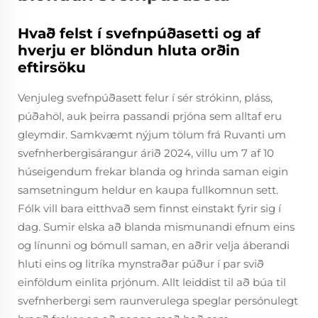
Hvað felst í svefnpúðasetti og af
hverju er blöndun hluta orðin
eftirsöku
Venjuleg svefnpúðasett felur í sér strókinn, pláss,
púðahöl, auk þeirra passandi prjóna sem alltaf eru
gleymdir. Samkvæmt nýjum tölum frá Ruvanti um
svefnherbergisárangur árið 2024, villu um 7 af 10
húseigendum frekar blanda og hrinda saman eigin
samsetningum heldur en kaupa fullkomnun sett.
Fólk vill bara eitthvað sem finnst einstakt fyrir sig í
dag. Sumir elska að blanda mismunandi efnum eins
og línunni og bómull saman, en aðrir velja áberandi
hluti eins og litríka mynstraðar púður í par svið
einföldum einlita prjónum. Allt leiddist til að búa til
svefnherbergi sem raunverulega speglar persónulegt