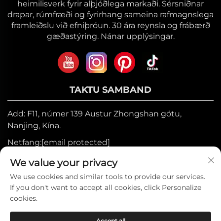
heimilisverk fyrir alþjóðlega markaði. Sérsniðnar
drapar, rúmfræði og fyrirhang sameina rafmagnslega
framleiðslu við efniþróun. 30 ára reynsla og frábærð
gæðastýring. Nánar upplýsingar.
TAKTU SAMBAND
Add: F11, númer 139 Austur Zhongshan götu,
Nanjing, Kína.
Netfang:
[email protected]
Farsími:
+86-17327710449
We value your privacy
Sími:
+86-025-84573776
We use cookies and similar tools to provide our services.
If you don't want to accept all cookies, click Personalize
cookies.
Höfundarréttur © 2025 hjá Heniemo Home
Accept all