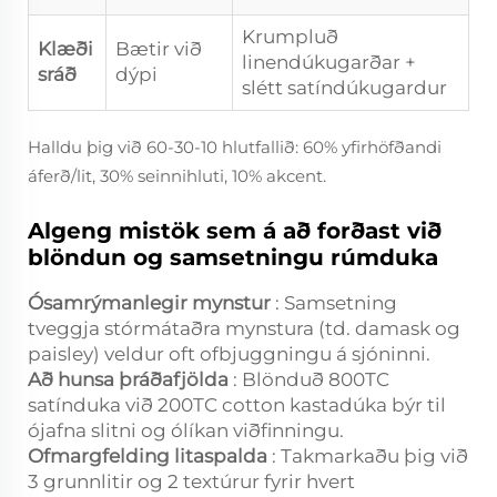
Krumpluð
Klæði
Bætir við
linendúkugarðar +
sráð
dýpi
slétt satíndúkugardur
Halldu þig við 60-30-10 hlutfallið: 60% yfirhöfðandi
áferð/lit, 30% seinnihluti, 10% akcent.
Algeng mistök sem á að forðast við
blöndun og samsetningu rúmduka
Ósamrýmanlegir mynstur
: Samsetning
tveggja stórmátaðra mynstura (td. damask og
paisley) veldur oft ofbjuggningu á sjóninni.
Að hunsa þráðafjölda
: Blönduð 800TC
satínduka við 200TC cotton kastadúka býr til
ójafna slitni og ólíkan viðfinningu.
Ofmargfelding litaspalda
: Takmarkaðu þig við
3 grunnlitir og 2 textúrur fyrir hvert