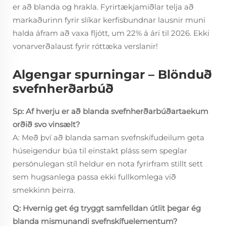
er að blanda og hrakla. Fyrirtækjamiðlar telja að
markaðurinn fyrir slíkar kerfisbundnar lausnir muni
halda áfram að vaxa fljótt, um 22% á ári til 2026. Ekki
vonarverðalaust fyrir róttæka verslanir!
Algengar spurningar – Blönduð
svefnherðarbúð
Sp: Af hverju er að blanda svefnherðarbúðartaekum
orðið svo vinsælt?
A: Með því að blanda saman svefnskífudeilum geta
húseigendur búa til einstakt pláss sem speglar
persónulegan stíl heldur en nota fyrirfram stillt sett
sem hugsanlega passa ekki fullkomlega við
smekkinn þeirra.
Q: Hvernig get ég tryggt samfelldan útlit þegar ég
blanda mismunandi svefnskífuelementum?