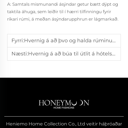
A: Samtals mismunandi ásýndar getur bætt dýpt og
taktila áhuga, sem leiðir til í hærri tilfinningu fyrir
ríkari rúmi, á meðan ásýndarupphrun er lágmarkað.
Fyrri:
Hvernig á að þvo og halda rúminu í pokanum
Næsti:
Hvernig á að búa til útlit á hótelssengi í hærra flokki heima
Heniemo Home Collection Co., Ltd veitir háþróaðar