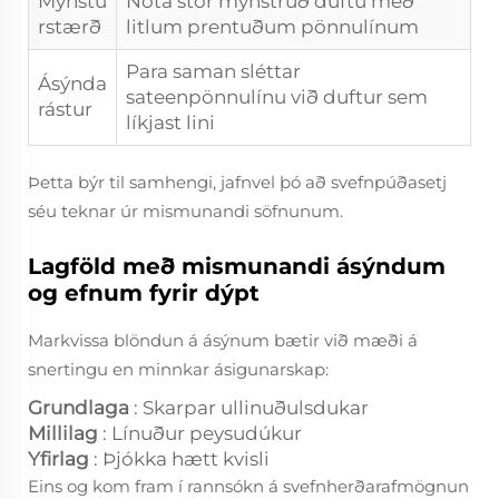
Mynstu
Nota stór mynstruð duftu með
rstærð
litlum prentuðum pönnulínum
Para saman sléttar
Ásýnda
sateenpönnulínu við duftur sem
rástur
líkjast lini
Þetta býr til samhengi, jafnvel þó að svefnpúðasetj
séu teknar úr mismunandi söfnunum.
Lagföld með mismunandi ásýndum
og efnum fyrir dýpt
Markvissa blöndun á ásýnum bætir við mæði á
snertingu en minnkar ásigunarskap:
Grundlaga
: Skarpar ullinuðulsdukar
Millilag
: Línuður peysudúkur
Yfirlag
: Þjókka hætt kvisli
Eins og kom fram í rannsókn á svefnherðarafmögnun