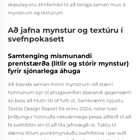
skipulag eru áhrifamikil til að tengja saman mun á
mynstrum og textúrum
Að jafna mynstur og textúru í
svefnpokasett
Samtenging mismunandi
prentstærða (litlir og stórir mynstur)
fyrir sjónarlega áhuga
Að blanda saman minni mynstrum við stærri
hönnunum býr til áhugaverðan áberandi gegensætti
án þess að hlutir líti of fullt út. Samkvæmt nýjustu
Textile Design Report frá árinu 2024, notar tveir
þriðjungur hönnuða nákvæmlega þessa aðferð til að
fá svefnfötin sín til að líta jafnvægð út. Taktu til
dæmis litlum punktmynduðu svefnfötina í par svið