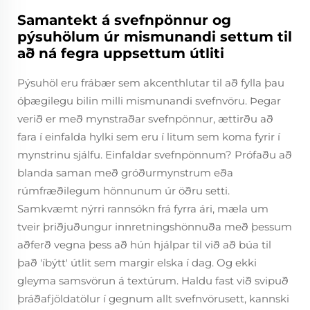
Samantekt á svefnpönnur og
pýsuhölum úr mismunandi settum til
að ná fegra uppsettum útliti
Pýsuhöl eru frábær sem akcenthlutar til að fylla þau
óþægilegu bilin milli mismunandi svefnvöru. Þegar
verið er með mynstraðar svefnpönnur, ættirðu að
fara í einfalda hylki sem eru í litum sem koma fyrir í
mynstrinu sjálfu. Einfaldar svefnpönnum? Prófaðu að
blanda saman með gróðurmynstrum eða
rúmfræðilegum hönnunum úr öðru setti.
Samkvæmt nýrri rannsókn frá fyrra ári, mæla um
tveir þriðjuðungur innretningshönnuða með þessum
aðferð vegna þess að hún hjálpar til við að búa til
það 'íbýtt' útlit sem margir elska í dag. Og ekki
gleyma samsvörun á textúrum. Haldu fast við svipuð
þráðafjöldatölur í gegnum allt svefnvörusett, kannski