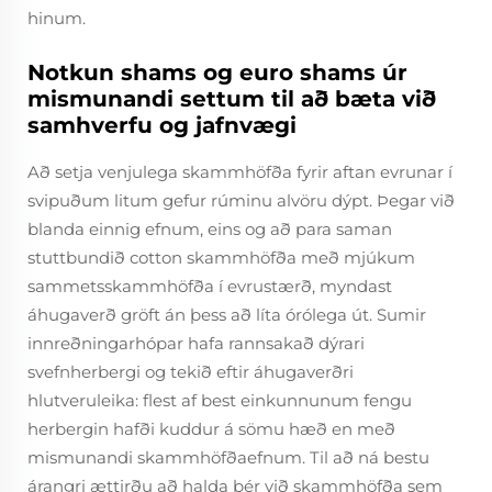
hinum.
Notkun shams og euro shams úr
mismunandi settum til að bæta við
samhverfu og jafnvægi
Að setja venjulega skammhöfða fyrir aftan evrunar í
svipuðum litum gefur rúminu alvöru dýpt. Þegar við
blanda einnig efnum, eins og að para saman
stuttbundið cotton skammhöfða með mjúkum
sammetsskammhöfða í evrustærð, myndast
áhugaverð gröft án þess að líta órólega út. Sumir
innreðningarhópar hafa rannsakað dýrari
svefnherbergi og tekið eftir áhugaverðri
hlutveruleika: flest af best einkunnunum fengu
herbergin hafði kuddur á sömu hæð en með
mismunandi skammhöfðaefnum. Til að ná bestu
árangri ættirðu að halda þér við skammhöfða sem