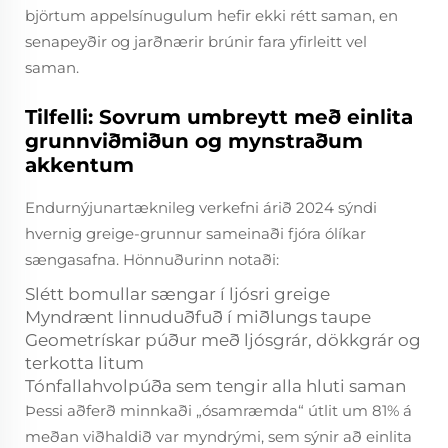
björtum appelsínugulum hefir ekki rétt saman, en
senapeyðir og jarðnærir brúnir fara yfirleitt vel
saman.
Tilfelli: Sovrum umbreytt með einlita
grunnviðmiðun og mynstraðum
akkentum
Endurnýjunartæknileg verkefni árið 2024 sýndi
hvernig greige-grunnur sameinaði fjóra ólíkar
sængasafna. Hönnuðurinn notaði:
Slétt bomullar sængar í ljósri greige
Myndrænt linnuduðfuð í miðlungs taupe
Geometrískar púður með ljósgrár, dökkgrár og
terkotta litum
Tónfallahvolpúða sem tengir alla hluti saman
Þessi aðferð minnkaði „ósamræmda“ útlit um 81% á
meðan viðhaldið var myndrými, sem sýnir að einlita