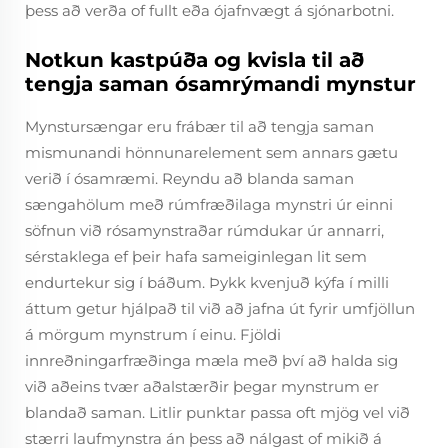
þess að verða of fullt eða ójafnvægt á sjónarbotni.
Notkun kastpúða og kvisla til að
tengja saman ósamrýmandi mynstur
Mynstursængar eru frábær til að tengja saman
mismunandi hönnunarelement sem annars gætu
verið í ósamræmi. Reyndu að blanda saman
sængahölum með rúmfræðilaga mynstri úr einni
söfnun við rósamynstraðar rúmdukar úr annarri,
sérstaklega ef þeir hafa sameiginlegan lit sem
endurtekur sig í báðum. Þykk kvenjuð kýfa í milli
áttum getur hjálpað til við að jafna út fyrir umfjöllun
á mörgum mynstrum í einu. Fjöldi
innreðningarfræðinga mæla með því að halda sig
við aðeins tvær aðalstærðir þegar mynstrum er
blandað saman. Litlir punktar passa oft mjög vel við
stærri laufmynstra án þess að nálgast of mikið á