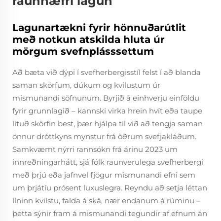
raunhæfri lagun
Lagunartækni fyrir hönnuðarútlit
með notkun atskilda hluta úr
mörgum svefnplásssettum
Að bæta við dýpi í svefherbergisstíl felst í að blanda
saman skörfum, dúkum og kvilustum úr
mismunandi söfnunum. Byrjið á einhverju einföldu
fyrir grunnlagið – kannski virka hrein hvít eða taupe
lituð skörfin best, þær hjálpa til við að tengja saman
önnur dróttkyns mynstur frá öðrum svefjakláðum.
Samkvæmt nýrri rannsókn frá árinu 2023 um
innreðningarhátt, sjá fólk raunverulega svefherbergi
með þrjú eða jafnvel fjögur mismunandi efni sem
um þrjátíu prósent luxuslegra. Reyndu að setja léttan
líninn kvilstu, falda á ská, nær endanum á rúminu –
þetta sýnir fram á mismunandi tegundir af efnum án