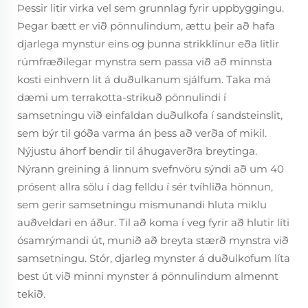
Þessir litir virka vel sem grunnlag fyrir uppbyggingu.
Þegar bætt er við pönnulindum, ættu þeir að hafa
djarlega mynstur eins og þunna strikklínur eða litlir
rúmfræðilegar mynstra sem passa við að minnsta
kosti einhvern lit á duðulkanum sjálfum. Taka má
dæmi um terrakotta-strikuð pönnulindi í
samsetningu við einfaldan duðulkofa í sandsteinslit,
sem býr til góða varma án þess að verða of mikil.
Nýjustu áhorf bendir til áhugaverðra breytinga.
Nýrann greining á linnum svefnvöru sýndi að um 40
prósent allra sölu í dag felldu í sér tvíhliða hönnun,
sem gerir samsetningu mismunandi hluta miklu
auðveldari en áður. Til að koma í veg fyrir að hlutir líti
ósamrýmandi út, munið að breyta stærð mynstra við
samsetningu. Stór, djarleg mynster á duðulkofum líta
best út við minni mynster á pönnulindum almennt
tekið.