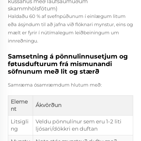
kussahús með laufsaumuðum
skammhölsfötum)
Haldaðu 60 % af svefnpúðunum í einlægum litum
eða ásýndum til að jafna við flóknari mynstur, eins og
mælt er fyrir í nútímalegum leiðbeiningum um
innreðningu.
Samsetning á pönnulinnusetjum og
føtusdufturum frá mismunandi
söfnunum með lit og stærð
Samræma ósamræmdum hlutum með:
Eleme
Ákvörðun
nt
Litsigli
Veldu pönnulínur sem eru 1-2 liti
ng
ljósari/dökkri en duftan