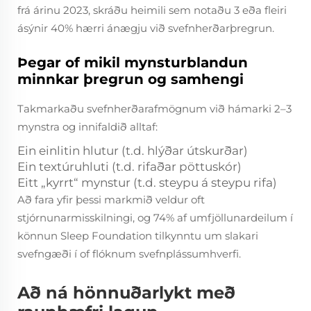
frá árinu 2023, skráðu heimili sem notaðu 3 eða fleiri
ásýnir 40% hærri ánægju við svefnherðarþregrun.
Þegar of mikil mynsturblandun
minnkar þregrun og samhengi
Takmarkaðu svefnherðarafmögnum við hámarki 2–3
mynstra og innifaldið alltaf:
Ein einlitin hlutur (t.d. hlýðar útskurðar)
Ein textúruhluti (t.d. rifaðar pöttuskór)
Eitt „kyrrt“ mynstur (t.d. steypu á steypu rifa)
Að fara yfir þessi markmið veldur oft
stjórnunarmisskilningi, og 74% af umfjöllunardeilum í
könnun Sleep Foundation tilkynntu um slakari
svefngæði í of flóknum svefnplássumhverfi.
Að ná hönnuðarlykt með