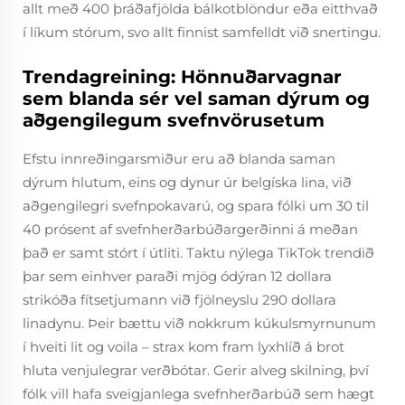
allt með 400 þráðafjölda bálkotblöndur eða eitthvað
í líkum stórum, svo allt finnist samfelldt við snertingu.
Trendagreining: Hönnuðarvagnar
sem blanda sér vel saman dýrum og
aðgengilegum svefnvörusetum
Efstu innreðingarsmiður eru að blanda saman
dýrum hlutum, eins og dynur úr belgíska lina, við
aðgengilegri svefnpokavarú, og spara fólki um 30 til
40 prósent af svefnherðarbúðargerðinni á meðan
það er samt stórt í útliti. Taktu nýlega TikTok trendið
þar sem einhver paraði mjög ódýran 12 dollara
strikóða fítsetjumann við fjölneyslu 290 dollara
linadynu. Þeir bættu við nokkrum kúkulsmyrnunum
í hveiti lit og voila – strax kom fram lyxhlíð á brot
hluta venjulegrar verðbótar. Gerir alveg skilning, því
fólk vill hafa sveigjanlega svefnherðarbúð sem hægt