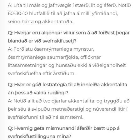
A: Líta til máls og jafnvægis í stærð, lit og áferð. Notið
60-30-10 hlutfallið til að jafna á milli yfirráðandi,
seinnihárra og akkentatriða.
Q: Hverjar eru algengar villur sem á að forðast þegar
blandað er við svefnskífusetj?
A: Forðistu ósamrýmanlega mynstur,
ósamrýmanlega saumarfjölda, offlóknar
litasamsetningar og hunsaðu ekki á viðeigandiheit
svefnskífuefna eftir árstíðum.
Q: Hver er góð lestrategía til að innleiða akkentalita
án þess að valda ruglingi?
A: Notið allt að tvo djarfar akkentalita, og tryggðu að
þeir séu á svipuðu metnaðarstigi og núverandi litir í
svefnskífunni til að ná samræmi.
Q: Hvernig geta mismunandi áferðir bætt upp á
svefnskífustillinguna mína?