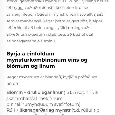
sterkri geometrísku mynduðu ulkunn. Lykillinn hér er
að tryggja að að minnsta kosti einn litur sé
sameiginlegur í báðum mynstrunum, svo allt sjáist
sem samanhengil. Þegar þetta er gert rétt, hjálpar
aðferðin til að beina auga sjálfdæmlega að
ákveðnum svæðum í stað þess að búa til ótal
ásjónargamana á rúminu.
Byrja á einföldum
mynsturkombínónum eins og
blómum og línum
Þegar mynstrum er blandað, byrjið á prófaðum
pörum:
Blómin + drullulegar línur
(t.d. rusaprintað
skammhalsfat með fínum
pinnalínumynduðum svefnfötum)
Rúll + líkanagerðarlag mynstr
(t.d. rúllulitid