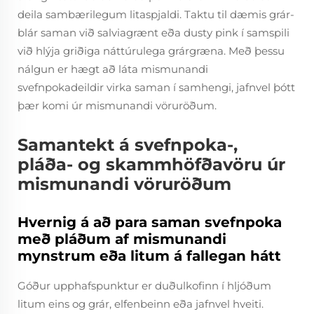
deila sambærilegum litaspjaldi. Taktu til dæmis grár-
blár saman við salviagrænt eða dusty pink í samspili
við hlýja griðiga náttúrulega grárgræna. Með þessu
nálgun er hægt að láta mismunandi
svefnpokadeildir virka saman í samhengi, jafnvel þótt
þær komi úr mismunandi vöruröðum.
Samantekt á svefnpoka-,
pláða- og skammhöfðavöru úr
mismunandi vöruröðum
Hvernig á að para saman svefnpoka
með pláðum af mismunandi
mynstrum eða litum á fallegan hátt
Góður upphafspunktur er duðulkofinn í hljóðum
litum eins og grár, elfenbeinn eða jafnvel hveiti.