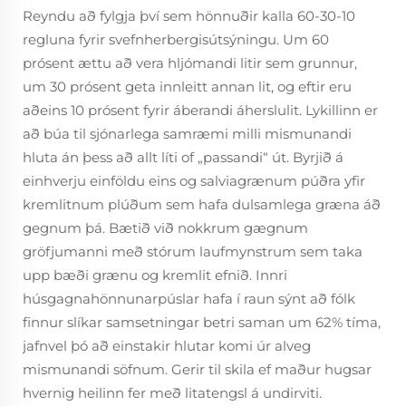
Reyndu að fylgja því sem hönnuðir kalla 60-30-10
regluna fyrir svefnherbergisútsýningu. Um 60
prósent ættu að vera hljómandi litir sem grunnur,
um 30 prósent geta innleitt annan lit, og eftir eru
aðeins 10 prósent fyrir áberandi áherslulit. Lykillinn er
að búa til sjónarlega samræmi milli mismunandi
hluta án þess að allt líti of „passandi“ út. Byrjið á
einhverju einföldu eins og salviagrænum púðra yfir
kremlitnum plúðum sem hafa dulsamlega græna áð
gegnum þá. Bætið við nokkrum gægnum
gröfjumanni með stórum laufmynstrum sem taka
upp bæði grænu og kremlit efnið. Innri
húsgagnahönnunarpúslar hafa í raun sýnt að fólk
finnur slíkar samsetningar betri saman um 62% tíma,
jafnvel þó að einstakir hlutar komi úr alveg
mismunandi söfnum. Gerir til skila ef maður hugsar
hvernig heilinn fer með litatengsl á undirviti.