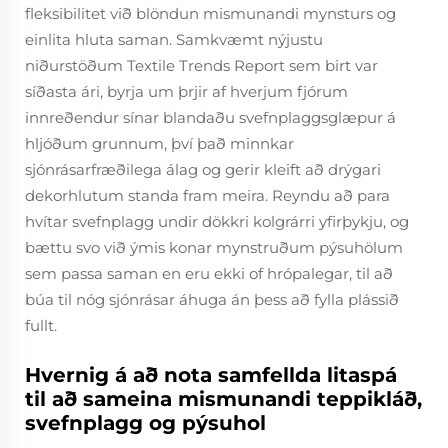
fleksibilitet við blöndun mismunandi mynsturs og
einlita hluta saman. Samkvæmt nýjustu
niðurstöðum Textile Trends Report sem birt var
síðasta ári, byrja um þrjir af hverjum fjórum
innreðendur sínar blandaðu svefnplaggsglæpur á
hljóðum grunnum, því það minnkar
sjónrásarfræðilega álag og gerir kleift að drýgari
dekorhlutum standa fram meira. Reyndu að para
hvítar svefnplagg undir dökkri kolgrárri yfirþykju, og
bættu svo við ýmis konar mynstruðum pýsuhölum
sem passa saman en eru ekki of hrópalegar, til að
búa til nóg sjónrásar áhuga án þess að fylla plássið
fullt.
Hvernig á að nota samfellda litaspá
til að sameina mismunandi teppikláð,
svefnplagg og pýsuhol