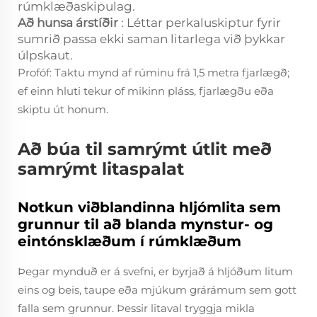
rúmklæðaskipulag.
Að hunsa árstíðir
: Léttar perkaluskiptur fyrir
sumrið passa ekki saman litarlega við þykkar
úlpskaut.
Profóf: Taktu mynd af rúminu frá 1,5 metra fjarlægð;
ef einn hluti tekur of mikinn pláss, fjarlægðu eða
skiptu út honum.
Að búa til samrýmt útlit með
samrýmt litaspalat
Notkun viðblandinna hljómlita sem
grunnur til að blanda mynstur- og
eintónsklæðum í rúmklæðum
Þegar mynduð er á svefni, er byrjað á hljóðum litum
eins og beis, taupe eða mjúkum grárámum sem gott
falla sem grunnur. Þessir litaval tryggja mikla