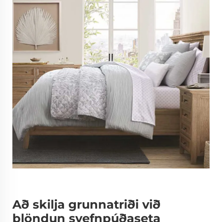
Að skilja grunnatriði við
blöndun svefnpúðaseta