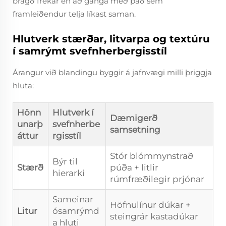
bragð frekar en að ganga með það sem
framleiðendur telja líkast saman.
Hlutverk stærðar, litvarpa og textúru
í samrýmt svefnherbergisstíl
Árangur við blandingu byggir á jafnvægi milli þriggja
hluta:
Hönn
Hlutverk í
Dæmigerð
unarþ
svefnherbe
samsetning
áttur
rgisstíl
Stór blómmynstrað
Býr til
Stærð
púða + litlir
hierarki
rúmfræðilegir prjónar
Sameinar
Höfnulínur dúkar +
Litur
ósamrýmd
steingrár kastadúkar
a hluti