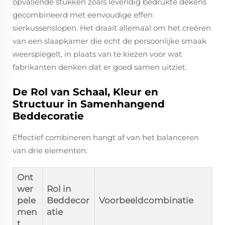
opvallende stukken zoals levendig bedrukte dekens
gecombineerd met eenvoudige effen
sierkussenslopen. Het draait allemaal om het creëren
van een slaapkamer die echt de persoonlijke smaak
weerspiegelt, in plaats van te kiezen voor wat
fabrikanten denken dat er goed samen uitziet.
De Rol van Schaal, Kleur en
Structuur in Samenhangend
Beddecoratie
Effectief combineren hangt af van het balanceren
van drie elementen:
Ont
wer
Rol in
pele
Beddecor
Voorbeeldcombinatie
men
atie
t