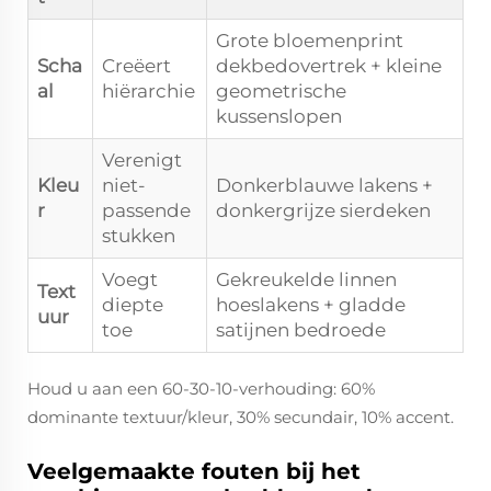
Grote bloemenprint
Scha
Creëert
dekbedovertrek + kleine
al
hiërarchie
geometrische
kussenslopen
Verenigt
Kleu
niet-
Donkerblauwe lakens +
r
passende
donkergrijze sierdeken
stukken
Voegt
Gekreukelde linnen
Text
diepte
hoeslakens + gladde
uur
toe
satijnen bedroede
Houd u aan een 60-30-10-verhouding: 60%
dominante textuur/kleur, 30% secundair, 10% accent.
Veelgemaakte fouten bij het