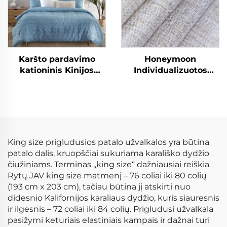
Karšto pardavimo
Honeymoon
kationinis Kinijos
Individualizuotos
tiesioginis patalynės
miegamojo voilio
rinkinys mikropluošto
užuolaidos
apvyniojimo vientisos
gaminamos
antklodės komplektas
užuolaidos ir portjerai
svetainės žiedo
permatomos langų
King size prigludusios patalo užvalkalos yra būtina
užuolaidos namams
patalo dalis, kruopščiai sukuriama karališko dydžio
čiužiniams. Terminas „king size“ dažniausiai reiškia
Rytų JAV king size matmenį – 76 coliai iki 80 colių
(193 cm x 203 cm), tačiau būtina jį atskirti nuo
didesnio Kalifornijos karaliaus dydžio, kuris siauresnis
ir ilgesnis – 72 coliai iki 84 colių. Prigludusi užvalkala
pasižymi keturiais elastiniais kampais ir dažnai turi