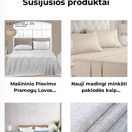
Susijusios produktai
Mašininio Plovimo
Nauji madingi minkšti
Pramogų Lovos
paklodės kaip
Reikalų Kūdikio
medvilnė 90 g/m² iš
Šilkinės Minkštos
anksto skalbti
Antklodės Rinkinys
vienspalviai
mikropluošto
paklodžių rinkiniai
visai pačiai