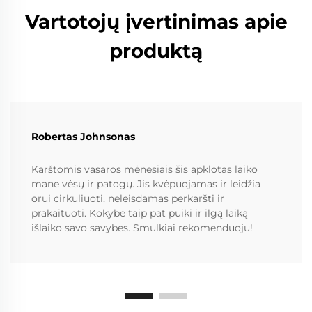
Vartotojų įvertinimas apie
produktą
Robertas Johnsonas
Karštomis vasaros mėnesiais šis apklotas laiko
mane vėsų ir patogų. Jis kvėpuojamas ir leidžia
orui cirkuliuoti, neleisdamas perkaršti ir
prakaituoti. Kokybė taip pat puiki ir ilgą laiką
išlaiko savo savybes. Smulkiai rekomenduoju!