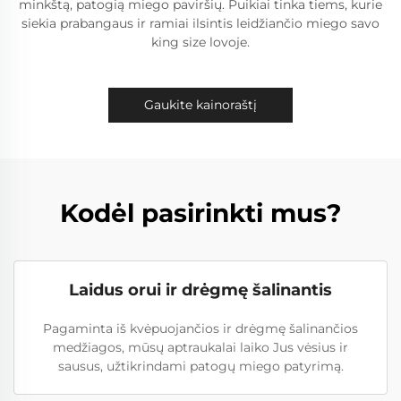
minkštą, patogią miego paviršių. Puikiai tinka tiems, kurie
siekia prabangaus ir ramiai ilsintis leidžiančio miego savo
king size lovoje.
Gaukite kainoraštį
Kodėl pasirinkti mus?
Laidus orui ir drėgmę šalinantis
Pagaminta iš kvėpuojančios ir drėgmę šalinančios
medžiagos, mūsų aptraukalai laiko Jus vėsius ir
sausus, užtikrindami patogų miego patyrimą.