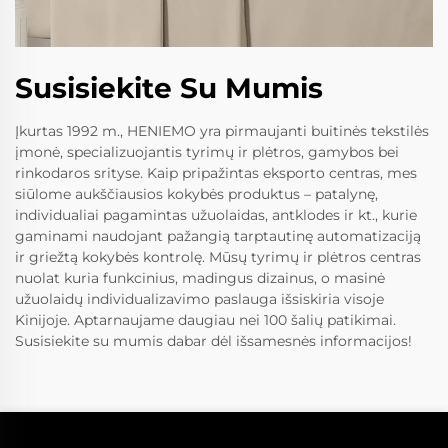
Susisiekite Su Mumis
Įkurtas 1992 m., HENIEMO yra pirmaujanti buitinės tekstilės
įmonė, specializuojantis tyrimų ir plėtros, gamybos bei
rinkodaros srityse. Kaip pripažintas eksporto centras, mes
siūlome aukščiausios kokybės produktus – patalynę,
individualiai pagamintas užuolaidas, antklodes ir kt., kurie
gaminami naudojant pažangią tarptautinę automatizaciją
ir griežtą kokybės kontrolę. Mūsų tyrimų ir plėtros centras
nuolat kuria funkcinius, madingus dizainus, o masinė
užuolaidų individualizavimo paslauga išsiskiria visoje
Kinijoje. Aptarnaujame daugiau nei 100 šalių patikimai.
Susisiekite su mumis dabar dėl išsamesnės informacijos!