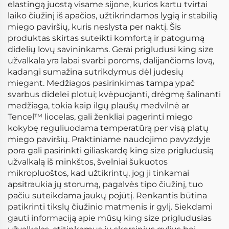
elastingą juostą visame sijone, kurios kartu tvirtai
laiko čiužinį iš apačios, užtikrindamos lygią ir stabilią
miego paviršių, kuris neslysta per naktį. Šis
produktas skirtas suteikti komfortą ir patogumą
didelių lovų savininkams. Gerai prigludusi king size
užvalkala yra labai svarbi poroms, dalijančioms lovą,
kadangi sumažina sutrikdymus dėl judesių
miegant. Medžiagos pasirinkimas tampa ypač
svarbus didelei plotui; kvėpuojanti, drėgmę šalinanti
medžiaga, tokia kaip ilgų plaušų medvilnė ar
Tencel™ liocelas, gali ženkliai pagerinti miego
kokybę reguliuodama temperatūrą per visą platų
miego paviršių. Praktiniame naudojimo pavyzdyje
pora gali pasirinkti giliaskardę king size prigludusią
užvalkalą iš minkštos, švelniai šukuotos
mikropluoštos, kad užtikrintų, jog ji tinkamai
apsitraukia jų storumą, pagalvės tipo čiužinį, tuo
pačiu suteikdama jaukų pojūtį. Renkantis būtina
patikrinti tikslų čiužinio matmenis ir gylį. Siekdami
gauti informaciją apie mūsų king size prigludusias