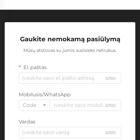
Gaukite nemokamą pasiūlymą
Mūsų atstovas su jumis susisieks netrukus.
El. paštas
0/100
Mobilusis/WhatsApp
Code
0/100
Vardas
0/100