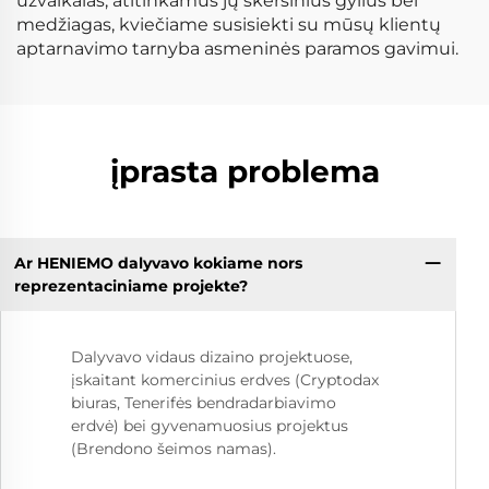
užvalkalas, atitinkamus jų skersinius gylius bei
medžiagas, kviečiame susisiekti su mūsų klientų
aptarnavimo tarnyba asmeninės paramos gavimui.
įprasta problema
Ar HENIEMO dalyvavo kokiame nors
reprezentaciniame projekte?
Dalyvavo vidaus dizaino projektuose,
įskaitant komercinius erdves (Cryptodax
biuras, Tenerifės bendradarbiavimo
erdvė) bei gyvenamuosius projektus
(Brendono šeimos namas).