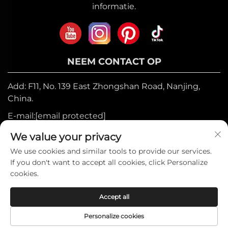
informatie.
NEEM CONTACT OP
Add: F11, No. 139 East Zhongshan Road, Nanjing,
China.
E-mail:
[email protected]
Mobiel:
+86-17327710449
We value your privacy
Tel:
+86-025-84573776
We use cookies and similar tools to provide our services.
If you don't want to accept all cookies, click Personalize
cookies.
Auteursrecht © 2025 door Heniemo Home
Accept all
Collection Co., Ltd. —
Privacybeleid
Personalize cookies