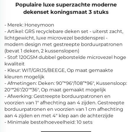
Populaire luxe superzachte moderne
dekenset koningsmaat 3 stuks
- Merek: Honeymoon
- Artikel: GRS recyclebare deken set - uiterst zacht,
lichtgewicht, luxe microvezel beddensprei -
modern design met gestreepte borduurpatronen
(bevat 1 deken, 2 kussenslopen)
- Stof: 120GSM dubbel geborstelde microvezel hoge
kwaliteit
- Kleur: WIT/GRIJS/BEEGE, Op maat gemaakte
kleuren mogelijk
- Afmetingen: Deken: 90”*96"/108”*96", Kussensloop:
20"*26"/20"*36", Op maat gemaakt mogelijk
- Afwerking: Gestreepte borduurpatronen en
voorzien van 1" afhechting aan 4 zijden. Gestreepte
borduurpatronen en voorzien van 1 cm afhechting
aan 4 zijden en met 4" klep aan de achterzijde
- Minimale bestelhoeveelheid: 10 sets