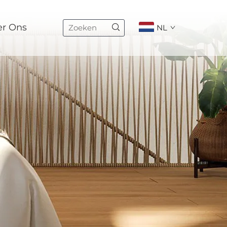
er Ons
NL