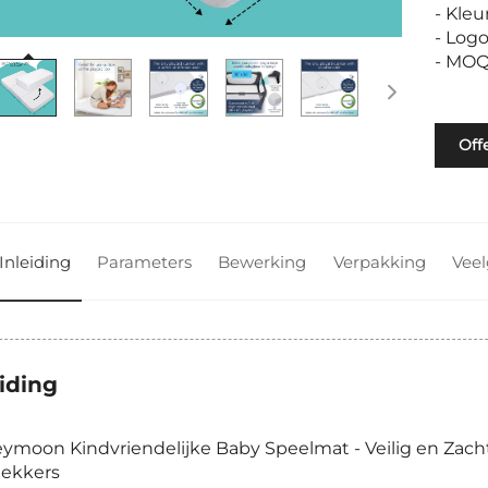
- Kle
- Log
- MOQ
Off
Inleiding
Parameters
Bewerking
Verpakking
Veel
eiding
ymoon Kindvriendelijke Baby Speelmat - Veilig en Zach
ekkers