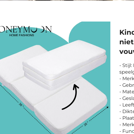
Kin
niet
vou
- Stij
speel
- Mer
- Gebr
- Mate
- Gesl
- Leef
- Dikt
- Plaa
- Mer
- Fun