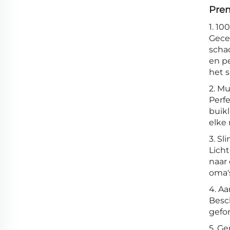
Prem
1. 10
Gece
schad
en p
het s
2. Mu
Perf
buik
elke 
3. S
Lich
naar
oma's
4. Aa
Besc
gefor
5. G