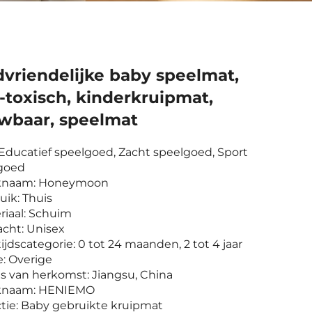
dvriendelijke baby speelmat,
-toxisch, kinderkruipmat,
wbaar, speelmat
l: Educatief speelgoed, Zacht speelgoed, Sport
goed
knaam: Honeymoon
uik: Thuis
riaal: Schuim
acht: Unisex
tijdscategorie: 0 tot 24 maanden, 2 tot 4 jaar
e: Overige
ts van herkomst: Jiangsu, China
knaam: HENIEMO
ctie: Baby gebruikte kruipmat