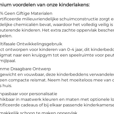
ium voordelen van onze kinderlakens:
0% Geen Giftige Materialen
rtificeerde milieuvriendelijke schuimconstructie zorgt
elijke chemicaliën bevat, waardoor het volledig veilig
euterende kinderen. Het extra zachte oppervlak bescherm
pelen.
ltifasale Ontwikkelingsgebruik
ect ontworpen voor kinderen van 0-4 jaar, dit kinderb
ligmat naar een kruipgym tot een speelruimte voor peu
mijlpaal.
limme Draagbare Ontwerp
tgewicht en vouwbaar, deze kinderbeddens verwandelen
 een compacte reismat. Neem het moeiteloos mee van de
 huis.
npasbaar voor personalisatie
hikbaar in maatwerk kleuren en maten met optionele lo
tificeerde cadeaus of bij elkaar passende kinderkamers
emakkelijk schoon te maken oppervlak