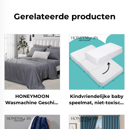
Gerelateerde producten
HONEYMOON
Kindvriendelijke baby
Wasmachine Geschikt
speelmat, niet-toxisch,
Hotel Beddengoed
kinderkruipmat,
300T 100% Bamboe f
vouwbaar, speelmat
Sateen 4pcs
Verkoelend