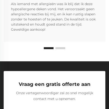
Als iemand met allergieën was ik blij dat ik deze
hypoallergene deken vond. Het veroorzaakt geen
allergische reacties bij mij, en ik kan rustig slapen
zonder te hoesten of te jeuken. De kwaliteit is ook
uitstekend en houdt goed stand in de tijd.
Geweldige aankoop!
Vraag een gratis offerte aan
Onze vertegenwoordiger zal zo snel mogelijk
contact met u opnemen.