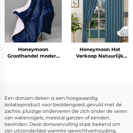
Zijdeachtig Zacht
Queen Size Designer
Laken
Honeymoon
Honeymoon Hot
Groothandel modern
Verkoop Natuurlijk
100% polyester extra
Zachte Gordijnen Effen
zachte maatwerk
Geïsoleerde Oogjes
kerstdeken,
Verduisterende
dubbelzijdige deken
Gordijnen voor
sherpa deken
Slaapkamer Raam
Een donzen deken is een hoogwaardig
isolatieproduct voor beddengoed, gevuld met de
zachte, pluizige onderveren die zich onder de veren
van watervogels, meestal ganzen of eenden,
bevinden. Deze donsvervulling staat bekend om
zijn uitzonderlijke warmte-gewichtverhouding,