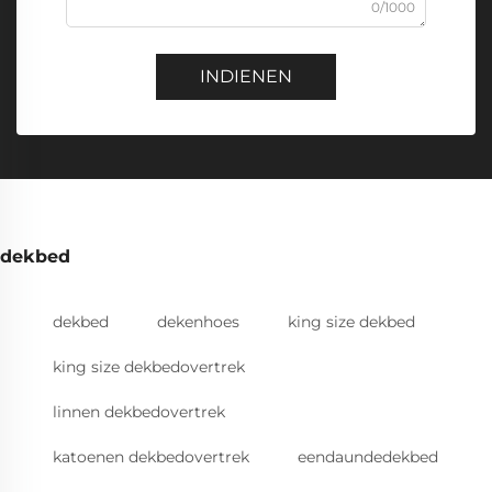
0/1000
INDIENEN
dekbed
dekbed
dekenhoes
king size dekbed
king size dekbedovertrek
linnen dekbedovertrek
katoenen dekbedovertrek
eendaundedekbed