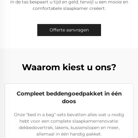
in de tas bespaart u tijd en geld, terwijl u een mooie en
comfortabele slaapkamer creëert.
Offerte aanvragen
Waarom kiest u ons?
Compleet beddengoedpakket in één
doos
Onze "bed in a bag"-sets bevatten alles wat u nodig
hebt voor een complete slaapkamerrenovatie:
dekbedovertrek, lakens, kussenslopen en meer,
allemaal in één handig pakket.