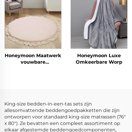
Honeymoon Maatwerk
Honeymoon Luxe
vouwbare
Omkeerbare Worp
kinderyogaslaapactiviteit
kinderkruipmat
speelmat baby
speelmat voor de vloer
King-size bedden-in-een-tas sets zijn
allesomvattende beddengoedpakketten die zijn
ontworpen voor standaard king-size matrassen (76"
x 80"). Ze bevatten een compleet assortiment op
elkaar afgestemde beddengoedcomponenten,