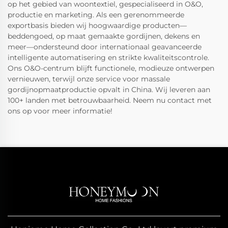
op het gebied van woontextiel, gespecialiseerd in O&O,
productie en marketing. Als een gerenommeerde
exportbasis bieden wij hoogwaardige producten—
beddengoed, op maat gemaakte gordijnen, dekens en
meer—ondersteund door internationaal geavanceerde
intelligente automatisering en strikte kwaliteitscontrole.
Ons O&O-centrum blijft functionele, modieuze ontwerpen
vernieuwen, terwijl onze service voor massale
gordijnopmaatproductie opvalt in China. Wij leveren aan
100+ landen met betrouwbaarheid. Neem nu contact met
ons op voor meer informatie!