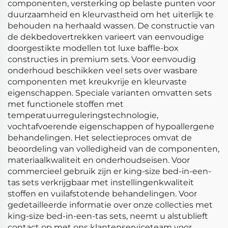
componenten, versterking op belaste punten voor
duurzaamheid en kleurvastheid om het uiterlijk te
behouden na herhaald wassen. De constructie van
de dekbedovertrekken varieert van eenvoudige
doorgestikte modellen tot luxe baffle-box
constructies in premium sets. Voor eenvoudig
onderhoud beschikken veel sets over wasbare
componenten met kreukvrije en kleurvaste
eigenschappen. Speciale varianten omvatten sets
met functionele stoffen met
temperatuurreguleringstechnologie,
vochtafvoerende eigenschappen of hypoallergene
behandelingen. Het selectieproces omvat de
beoordeling van volledigheid van de componenten,
materiaalkwaliteit en onderhoudseisen. Voor
commercieel gebruik zijn er king-size bed-in-een-
tas sets verkrijgbaar met instellingenkwaliteit
stoffen en vuilafstotende behandelingen. Voor
gedetailleerde informatie over onze collecties met
king-size bed-in-een-tas sets, neemt u alstublieft
contact op met ons klantenserviceteam voor