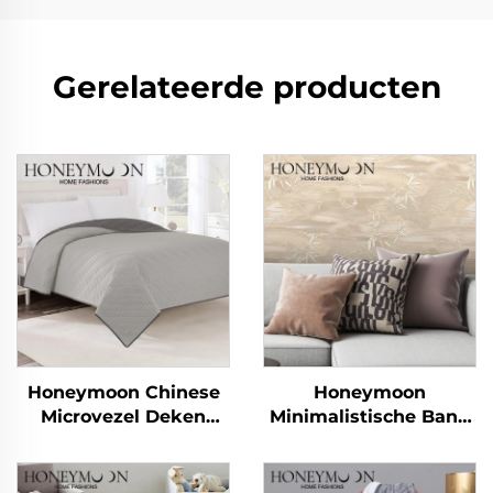
Gerelateerde producten
Honeymoon Chinese
Honeymoon
Microvezel Deken
Minimalistische Bank
Zomer Deken Laken &
Gooikussens - Luxe
Dekbedovertrekken
Velours Comfort