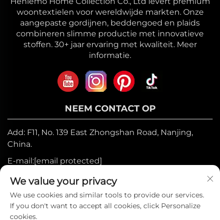
Heniemo Home Collection Co., Ltd levert premium
woontextielen voor wereldwijde markten. Onze
aangepaste gordijnen, beddengoed en plaids
combineren slimme productie met innovatieve
stoffen. 30+ jaar ervaring met kwaliteit. Meer
informatie.
NEEM CONTACT OP
Add: F11, No. 139 East Zhongshan Road, Nanjing,
China.
E-mail:
[email protected]
Mobiel:
+86-17327710449
We value your privacy
Tel:
+86-025-84573776
We use cookies and similar tools to provide our services.
If you don't want to accept all cookies, click Personalize
cookies.