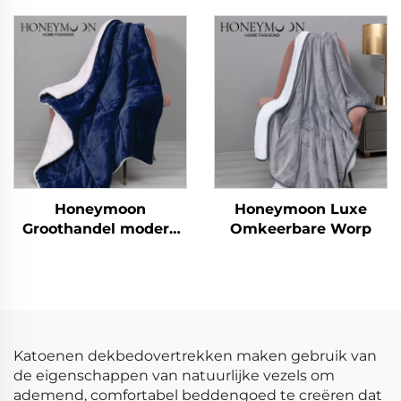
Velours Comfort
kinderkruipmat
speelmat baby
speelmat voor de vloer
Honeymoon
Honeymoon Luxe
Groothandel modern
Omkeerbare Worp
100% polyester extra
zachte maatwerk
kerstdeken,
dubbelzijdige deken
sherpa deken
Katoenen dekbedovertrekken maken gebruik van
de eigenschappen van natuurlijke vezels om
ademend, comfortabel beddengoed te creëren dat