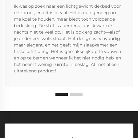
Ik was op zoek naar een lichtgewicht dekbed voor
de zomer, en dit is ideaal. Het is dun genoeg om
me koel te houden, maar biedt toch voldoende
bedekking. De stof is ademend, dus ik warm 's
nachts niet te veel op. Het is ook erg zacht—alsof
je onder een wolk slaapt. Het design is eenvoudig
maar elegant, en het geeft mijn slaapkamer een
frisse uitstraling. Het is gemakkelijk op te vouwen
en op te bergen wanneer ik het niet nodig heb, en
het neemt weinig ruimte in beslag. Al met al een
uitstekend product!