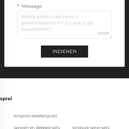
Message
0/1000
INDIENEN
sprei
kingsize beddengoed
spreien en dekbed-sets
kingsize sprei-sets