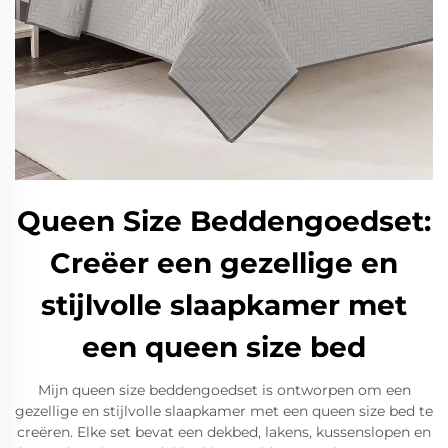
Queen Size Beddengoedset:
Creëer een gezellige en
stijlvolle slaapkamer met
een queen size bed
Mijn queen size beddengoedset is ontworpen om een
gezellige en stijlvolle slaapkamer met een queen size bed te
creëren. Elke set bevat een dekbed, lakens, kussenslopen en