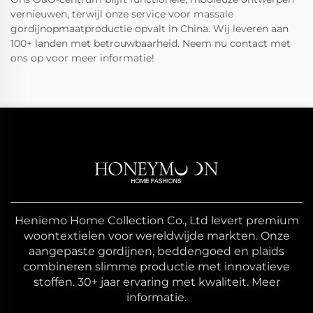
vernieuwen, terwijl onze service voor massale
gordijnopmaatproductie opvalt in China. Wij leveren aan
100+ landen met betrouwbaarheid. Neem nu contact met
ons op voor meer informatie!
Heniemo Home Collection Co., Ltd levert premium
woontextielen voor wereldwijde markten. Onze
aangepaste gordijnen, beddengoed en plaids
combineren slimme productie met innovatieve
stoffen. 30+ jaar ervaring met kwaliteit. Meer
informatie.