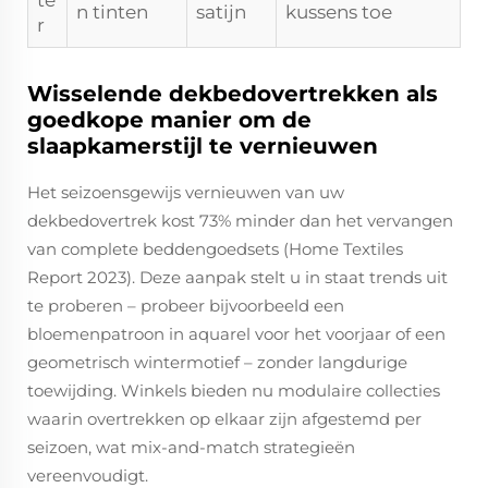
te
n tinten
satijn
kussens toe
r
Wisselende dekbedovertrekken als
goedkope manier om de
slaapkamerstijl te vernieuwen
Het seizoensgewijs vernieuwen van uw
dekbedovertrek kost 73% minder dan het vervangen
van complete beddengoedsets (Home Textiles
Report 2023). Deze aanpak stelt u in staat trends uit
te proberen – probeer bijvoorbeeld een
bloemenpatroon in aquarel voor het voorjaar of een
geometrisch wintermotief – zonder langdurige
toewijding. Winkels bieden nu modulaire collecties
waarin overtrekken op elkaar zijn afgestemd per
seizoen, wat mix-and-match strategieën
vereenvoudigt.