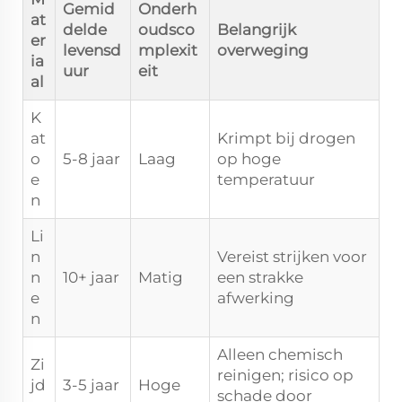
Gemid
Onderh
at
delde
oudsco
Belangrijk
er
levensd
mplexit
overweging
ia
uur
eit
al
K
at
Krimpt bij drogen
o
5-8 jaar
Laag
op hoge
e
temperatuur
n
Li
n
Vereist strijken voor
n
10+ jaar
Matig
een strakke
e
afwerking
n
Alleen chemisch
Zi
reinigen; risico op
jd
3-5 jaar
Hoge
schade door