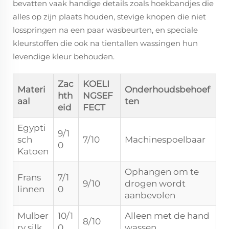
bevatten vaak handige details zoals hoekbandjes die
alles op zijn plaats houden, stevige knopen die niet
losspringen na een paar wasbeurten, en speciale
kleurstoffen die ook na tientallen wassingen hun
levendige kleur behouden.
Zac
KOELI
Materi
Onderhoudsbehoef
hth
NGSEF
aal
ten
eid
FECT
Egypti
9/1
sch
7/10
Machinespoelbaar
0
Katoen
Ophangen om te
Frans
7/1
9/10
drogen wordt
linnen
0
aanbevolen
Mulber
10/1
Alleen met de hand
8/10
ry silk
0
wassen