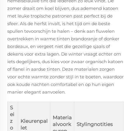
hemelsblauwe tint die iedereen zo leuk vindt. De
zomer draait om koel blijven, dus ademend katoen
met leuke tropische patronen past perfect bij de
sfeer. Als de herfst invalt, is het tijd om de beste
spullen tevoorschijn te halen – denk aan fluwelen
overtrekken in warme tinten brandoranje of donker
bordeaux, en vergeet niet die gezellige sjaals of
dekens voor extra lagen. De winter vraagt echter om
iets degelijkers, dus kies voor zwaar organisch katoen
of flanel in aardse tinten. Deze materialen zorgen
voor echte warmte zonder stijl in te boeten, waardoor
ook koude nachten comfortabel en op hun eigen
manier elegant aanvoelen.
S
ei
Materia
z
Kleurenpal
alvoork
Stylingnotities
o
let