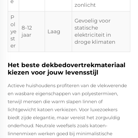
e
zonlicht
P
Gevoelig voor
ol
8-12
statische
ye
Laag
jaar
elektriciteit in
st
droge klimaten
er
Het beste dekbedovertrekmateriaal
kiezen voor jouw levensstijl
Actieve huishoudens profiteren van de vlekwerende
en wasbare eigenschappen van polyestermixen,
terwijl mensen die warm slapen linnen of
lichtgewicht katoen verkiezen. Voor luxezoekers
biedt zijde elegantie, maar vereist het zorgvuldig
onderhoud. Neutrale weefsels zoals katoen-
linnenmixen werken goed bij minimalistische