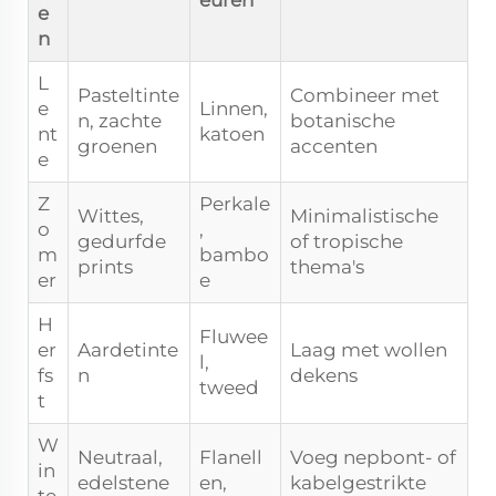
euren
e
n
L
Pasteltinte
Combineer met
e
Linnen,
n, zachte
botanische
nt
katoen
groenen
accenten
e
Z
Perkale
Wittes,
Minimalistische
o
,
gedurfde
of tropische
m
bambo
prints
thema's
er
e
H
Fluwee
er
Aardetinte
Laag met wollen
l,
fs
n
dekens
tweed
t
W
Neutraal,
Flanell
Voeg nepbont- of
in
edelstene
en,
kabelgestrikte