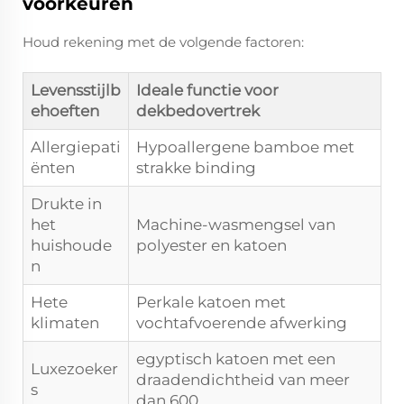
voorkeuren
Houd rekening met de volgende factoren:
Levensstijlb
Ideale functie voor
ehoeften
dekbedovertrek
Allergiepati
Hypoallergene bamboe met
ënten
strakke binding
Drukte in
het
Machine-wasmengsel van
huishoude
polyester en katoen
n
Hete
Perkale katoen met
klimaten
vochtafvoerende afwerking
egyptisch katoen met een
Luxezoeker
draadendichtheid van meer
s
dan 600