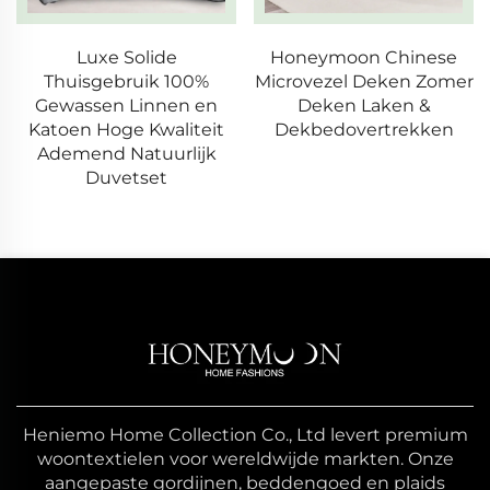
Honeymoon Chinese
Honeymoon
Microvezel Deken Zomer
Groothandel
Deken Laken &
Beddengoedset 100%
Dekbedovertrekken
Katoen Microvezel
Deken Laken &
Dekbedovertrekken
Heniemo Home Collection Co., Ltd levert premium
woontextielen voor wereldwijde markten. Onze
aangepaste gordijnen, beddengoed en plaids