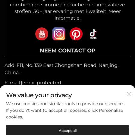
combineren slimme productie met innovatieve
stoffen. 30+ jaar ervaring met kwaliteit. Meer
informatie.
NEEM CONTACT OP
Add: F11, No. 139 East Zhongshan Road, Nanjing,
China.
E-mail:
[email protected]
Mobiel:
+86-17327710449
We value your privacy
Tel:
+86-025-84573776
We use cookies and similar tools to provide our services.
If you don't want to accept all cookies, click Personalize
cookies.
Auteursrecht © 2025 door Heniemo Home
Accept all
Collection Co., Ltd. —
Privacybeleid