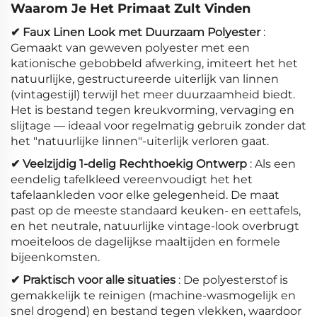
Waarom Je Het Primaat Zult Vinden
✔ Faux Linen Look met Duurzaam Polyester
:
Gemaakt van geweven polyester met een
kationische gebobbeld afwerking, imiteert het het
natuurlijke, gestructureerde uiterlijk van linnen
(vintagestijl) terwijl het meer duurzaamheid biedt.
Het is bestand tegen kreukvorming, vervaging en
slijtage — ideaal voor regelmatig gebruik zonder dat
het "natuurlijke linnen"-uiterlijk verloren gaat.
✔ Veelzijdig 1-delig Rechthoekig Ontwerp
: Als een
eendelig tafelkleed vereenvoudigt het het
tafelaankleden voor elke gelegenheid. De maat
past op de meeste standaard keuken- en eettafels,
en het neutrale, natuurlijke vintage-look overbrugt
moeiteloos de dagelijkse maaltijden en formele
bijeenkomsten.
✔ Praktisch voor alle situaties
: De polyesterstof is
gemakkelijk te reinigen (machine-wasmogelijk en
snel drogend) en bestand tegen vlekken, waardoor