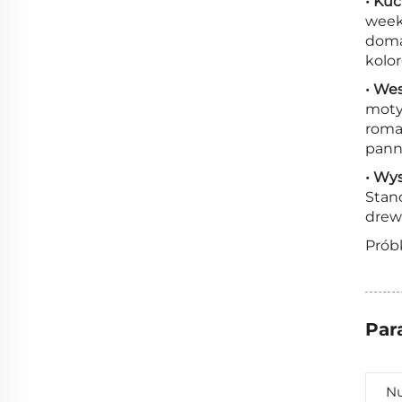
• Kuc
week
doma
kolor
• Wes
moty
roma
pann
• Wys
Stano
drew
Próbk
Par
Nu