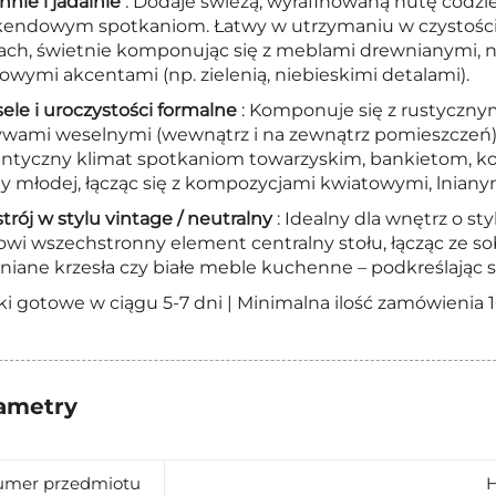
hnie i jadalnie
: Dodaje świeżą, wyrafinowaną nutę cod
endowym spotkaniom. Łatwy w utrzymaniu w czystości 
ch, świetnie komponując się z meblami drewnianymi, n
owymi akcentami (np. zielenią, niebieskimi detalami).
ele i uroczystości formalne
: Komponuje się z rustyczny
wami weselnymi (wewnątrz i na zewnątrz pomieszczeń). 
ntyczny klimat spotkaniom towarzyskim, bankietom, k
y młodej, łącząc się z kompozycjami kwiatowymi, lnianym
trój w stylu vintage / neutralny
: Idealny dla wnętrz o s
wi wszechstronny element centralny stołu, łącząc ze sob
niane krzesła czy białe meble kuchenne – podkreślając s
i gotowe w ciągu 5-7 dni | Minimalna ilość zamówienia 10 s
ametry
mer przedmiotu
H