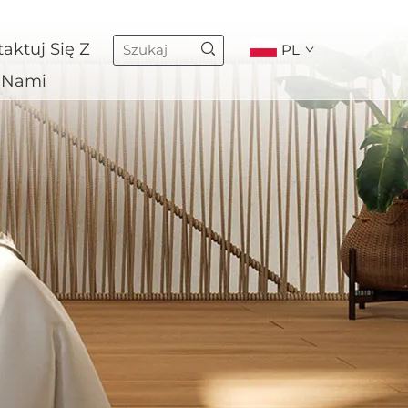
aktuj Się Z
PL
Nami