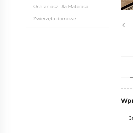
Ochraniacz Dla Materaca
Zwierzęta domowe
Wpr
J