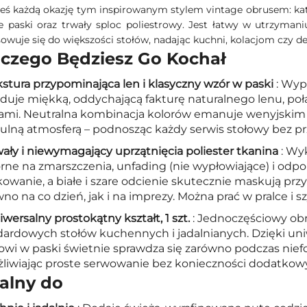
eś każdą okazję tym inspirowanym stylem vintage obrusem: kati
re paski oraz trwały sploc poliestrowy. Jest łatwy w utrzyman
owuje się do większości stołów, nadając kuchni, kolacjom czy dek
aczego Będziesz Go Kochał
kstura przypominająca len i klasyczny wzór w paski
: Wyp
duje miękką, oddychającą fakturę naturalnego lenu, poł
ami. Neutralna kombinacja kolorów emanuje wenyjskim 
tulną atmosferą – podnosząc każdy serwis stołowy bez pr
ały i niewymagający uprzątnięcia poliester tkanina
: Wy
rne na zmarszczenia, unfading (nie wypłowiające) i odpo
owanie, a białe i szare odcienie skutecznie maskują pr
no na co dzień, jak i na imprezy. Można prać w pralce i s
wersalny prostokątny kształt, 1 szt.
: Jednoczęściowy obr
dardowych stołów kuchennych i jadalnianych. Dzięki un
wi w paski świetnie sprawdza się zarówno podczas niefor
liwiając proste serwowanie bez konieczności dodatkow
alny do