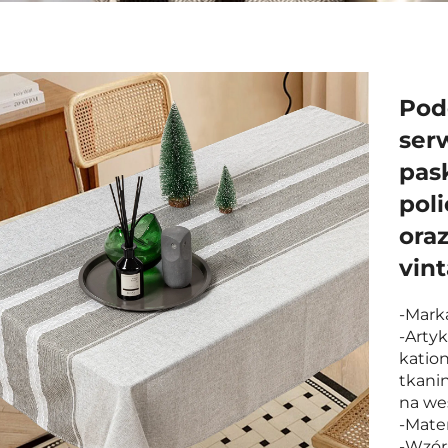
Pod
serw
pask
poli
ora
vin
-Mark
-Arty
kation
tkanin
na we
-Mater
-Wzór: