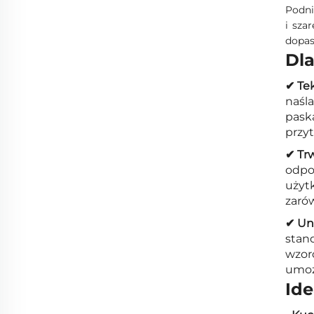
Podni
i sza
dopas
Dl
✔ Te
naśla
pask
przy
✔ Trw
odpo
użytk
zarów
✔ Uni
stan
wzoro
umoż
Ide