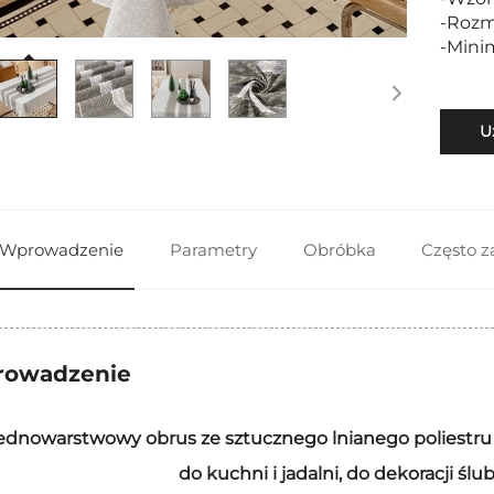
-Rozmi
-Mini
U
Wprowadzenie
Parametry
Obróbka
Często 
owadzenie
ednowarstwowy obrus ze sztucznego lnianego poliestru
do kuchni i jadalni, do dekoracji śl