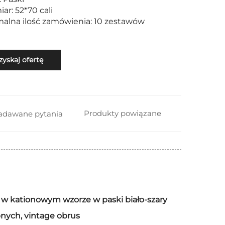
ar: 52*70 cali
malna ilość zamówienia: 10 zestawów
zyskaj ofertę
Produkty powiązane
zadawane pytania
 w kationowym wzorze w paski biało-szary
ubnych, vintage obrus