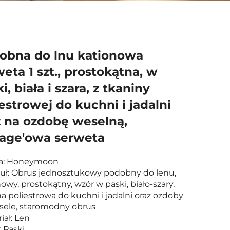
obna do lnu kationowa
eta 1 szt., prostokątna, w
i, biała i szara, z tkaniny
estrowej do kuchni i jadalni
z na ozdobę weselną,
tage'owa serweta
a: Honeymoon
kuł: Obrus jednosztukowy podobny do lenu,
owy, prostokątny, wzór w paski, biało-szary,
a poliestrowa do kuchni i jadalni oraz ozdoby
sele, staromodny obrus
iał: Len
 Paski