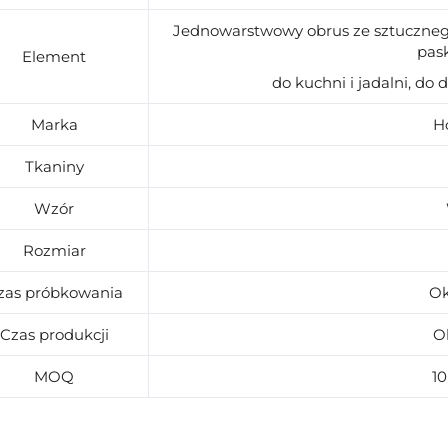
Jednowarstwowy obrus ze sztuczneg
pask
Element
do kuchni i jadalni, do 
Marka
H
Tkaniny
Wzór
Rozmiar
zas próbkowania
Ok
Czas produkcji
Ok
MOQ
1