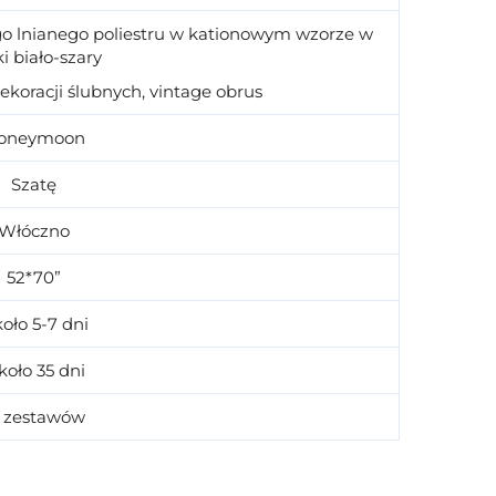
o lnianego poliestru w kationowym wzorze w
i biało-szary
dekoracji ślubnych, vintage obrus
oneymoon
Szatę
Włóczno
52*70”
oło 5-7 dni
oło 35 dni
0 zestawów