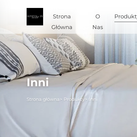
Strona
O
Produkt
Główna
Nas
Inni
Strona główna>
Produkty
>
Inni