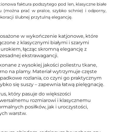
onowa faktura podszytego pod len, klasyczne białe
iu (można prać w pralce, szybko schnie) i odporny,
oracji ślubnej przytulną elegancję.
osażone w wykończenie katjonowe, które
ączone z klasycznymi białymi i szarymi
urokiem, łącząc skromną elegancję z
zesadnej ekstrawagancji.
konane z wysokiej jakości poliestru tkane,
rno na plamy. Materiał wytrzymuje częste
zypadkowe rozlania, co czyni go praktycznym
zybko się suszy – zapewnia łatwą pielęgnację.
us, który pasuje do większości
iwersalnemu rozmiarowi i klasycznemu
malnych posiłków, jak i uroczystości,
ych warstw.