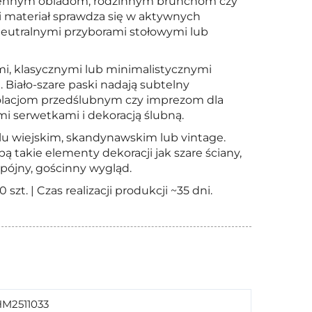
ziennym obiadom, rodzinnym brunchom czy
materiał sprawdza się w aktywnych
eutralnymi przyborami stołowymi lub
mi, klasycznymi lub minimalistycznymi
Biało-szare paski nadają subtelny
olacjom przedślubnym czy imprezom dla
i serwetkami i dekoracją ślubną.
tylu wiejskim, skandynawskim lub vintage.
ą takie elementy dekoracji jak szare ściany,
pójny, gościnny wygląd.
zt. | Czas realizacji produkcji ~35 dni.
M2511033