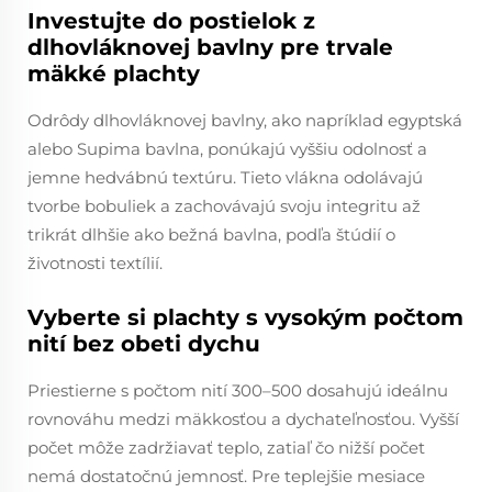
Investujte do postielok z
dlhovláknovej bavlny pre trvale
mäkké plachty
Odrôdy dlhovláknovej bavlny, ako napríklad egyptská
alebo Supima bavlna, ponúkajú vyššiu odolnosť a
jemne hedvábnú textúru. Tieto vlákna odolávajú
tvorbe bobuliek a zachovávajú svoju integritu až
trikrát dlhšie ako bežná bavlna, podľa štúdií o
životnosti textílií.
Vyberte si plachty s vysokým počtom
nití bez obeti dychu
Priestierne s počtom nití 300–500 dosahujú ideálnu
rovnováhu medzi mäkkosťou a dychateľnosťou. Vyšší
počet môže zadržiavať teplo, zatiaľ čo nižší počet
nemá dostatočnú jemnosť. Pre teplejšie mesiace