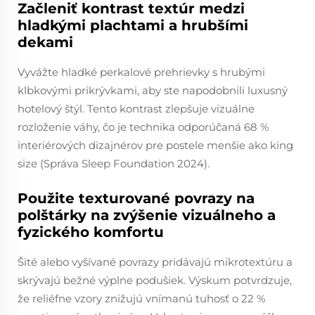
Začleniť kontrast textúr medzi
hladkými plachtami a hrubšími
dekami
Vyvážte hladké perkalové prehrievky s hrubými
klbkovými prikrývkami, aby ste napodobnili luxusný
hotelový štýl. Tento kontrast zlepšuje vizuálne
rozloženie váhy, čo je technika odporúčaná 68 %
interiérových dizajnérov pre postele menšie ako king
size (Správa Sleep Foundation 2024).
Použite texturované povrazy na
polštárky na zvýšenie vizuálneho a
fyzického komfortu
Šité alebo vyšívané povrazy pridávajú mikrotextúru a
skrývajú bežné výplne podušiek. Výskum potvrdzuje,
že reliéfne vzory znižujú vnímanú tuhosť o 22 %