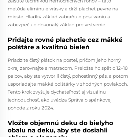
zaistíte technikou nemocničných rohov – táto
metóda eliminuje vrásky a drží plachet pevne na
mieste. Hladký základ zabraňuje posúvaniu a
zabezpečuje dokonalý základ pre vrstvenie.
Pridajte rovné plachetie cez mäkké
polštáre a kvalitnú bieleň
Priadzite čistý plátok na posteľ, pričom jeho horný
okraj zarovnajte s matracom. Preložte ho späť o 12–18
palcov, aby ste vytvorili čistý, pohostinný pás, a potom
usporiadajte mäkké polštárky v zhodných povlakoch.
Tento krok zvyšuje dychateľnosť aj vizuálnu
jednoduchosť, ako uvádza Správa o spánkovej
pohode z roku 2024.
Vložte objemnú deku do bielyho
obalu na deku, aby ste dosiahli