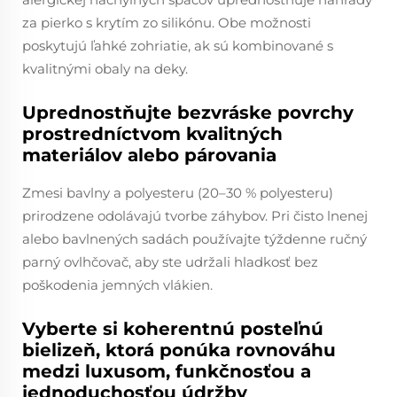
za pierko s krytím zo silikónu. Obe možnosti
poskytujú ľahké zohriatie, ak sú kombinované s
kvalitnými obaly na deky.
Uprednostňujte bezvráske povrchy
prostredníctvom kvalitných
materiálov alebo párovania
Zmesi bavlny a polyesteru (20–30 % polyesteru)
prirodzene odolávajú tvorbe záhybov. Pri čisto lnenej
alebo bavlnených sadách používajte týždenne ručný
parný ovlhčovač, aby ste udržali hladkosť bez
poškodenia jemných vlákien.
Vyberte si koherentnú posteľnú
bielizeň, ktorá ponúka rovnováhu
medzi luxusom, funkčnosťou a
jednoduchosťou údržby