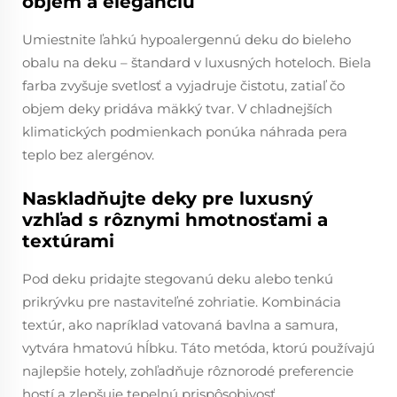
objem a eleganciu
Umiestnite ľahkú hypoalergennú deku do bieleho
obalu na deku – štandard v luxusných hoteloch. Biela
farba zvyšuje svetlosť a vyjadruje čistotu, zatiaľ čo
objem deky pridáva mäkký tvar. V chladnejších
klimatických podmienkach ponúka náhrada pera
teplo bez alergénov.
Naskladňujte deky pre luxusný
vzhľad s rôznymi hmotnosťami a
textúrami
Pod deku pridajte stegovanú deku alebo tenkú
prikrývku pre nastaviteľné zohriatie. Kombinácia
textúr, ako napríklad vatovaná bavlna a samura,
vytvára hmatovú hĺbku. Táto metóda, ktorú používajú
najlepšie hotely, zohľadňuje rôznorodé preferencie
hostí a zlepšuje tepelnú prispôsobivosť.