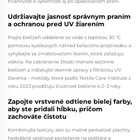
trvanlivosť a výkonnosť aj po opakovanom praní.
Udržiavajte jasnosť správnym praním
a ochranou pred UV žiarením
Prajte bielizeň oddelene vo vode s teplotou 30 °C
pomocou kyslíkových náhrad beľacieho prostriedku a
vyhýbajte sa zmäkčovačom tkanín, ktoré zaťažujú
vlákna. Na zabránenie žltosti menьте sezónne
bielizeň a inštalujte okenné úpravy s filtráciou UV
žiarenia – metódy, ktoré podľa Textile Care Institute z
roku 2023 predlžujú životnosť bielizne o 2–3 roky.
Zapojte vrstvené odtiene bielej farby,
aby ste pridali hĺbku, pričom
zachováte čistotu
Kombinujte textúry, ako sú matné perkalové plachty,
hedvábné saténové povlečenie na polštáre a