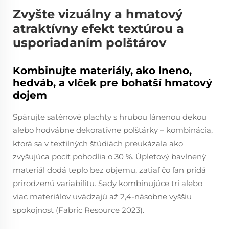
Zvyšte vizuálny a hmatový
atraktívny efekt textúrou a
usporiadaním polštárov
Kombinujte materiály, ako lneno,
hedváb, a vlček pre bohatší hmatový
dojem
Spárujte saténové plachty s hrubou lánenou dekou
alebo hodvábne dekoratívne polštárky – kombinácia,
ktorá sa v textilných štúdiách preukázala ako
zvyšujúca pocit pohodlia o 30 %. Úpletový bavlnený
materiál dodá teplo bez objemu, zatiaľ čo ľan pridá
prirodzenú variabilitu. Sady kombinujúce tri alebo
viac materiálov uvádzajú až 2,4-násobne vyššiu
spokojnosť (Fabric Resource 2023).