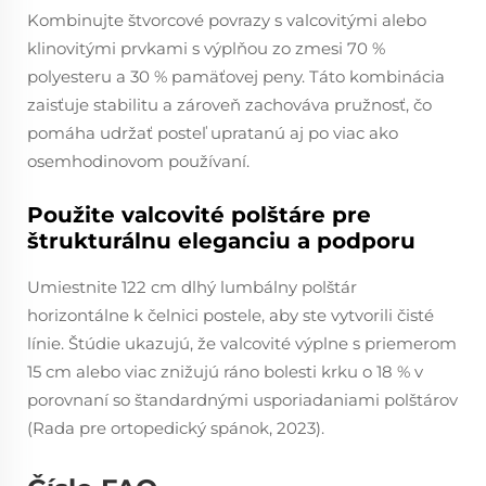
Kombinujte štvorcové povrazy s valcovitými alebo
klinovitými prvkami s výplňou zo zmesi 70 %
polyesteru a 30 % pamäťovej peny. Táto kombinácia
zaisťuje stabilitu a zároveň zachováva pružnosť, čo
pomáha udržať posteľ upratanú aj po viac ako
osemhodinovom používaní.
Použite valcovité polštáre pre
štrukturálnu eleganciu a podporu
Umiestnite 122 cm dlhý lumbálny polštár
horizontálne k čelnici postele, aby ste vytvorili čisté
línie. Štúdie ukazujú, že valcovité výplne s priemerom
15 cm alebo viac znižujú ráno bolesti krku o 18 % v
porovnaní so štandardnými usporiadaniami polštárov
(Rada pre ortopedický spánok, 2023).