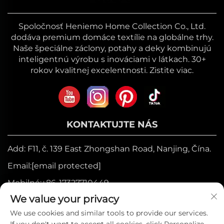
Spoločnosť Heniemo Home Collection Co., Ltd.
dodáva premium domáce textílie na globálne trhy.
Naše špeciálne záclony, potahy a deky kombinujú
inteligentnú výrobu s inováciami v látkach. 30+
rokov kvalitnej excelentnosti. Zistite viac.
KONTAKTUJTE NÁS
Add: F11, č. 139 East Zhongshan Road, Nanjing, Čína.
Email:
[email protected]
Mobilné:
+86-17327710449
We value your privacy
Tel.:
+86-025-84573776
We use cookies and similar tools to provide our services.