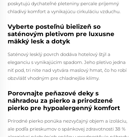
poskytujú dychateľné pleteniny percale príjemný
chladivý komfort a vynikajúcu cirkuláciu vzduchu.
Vyberte posteľnú bielizeň so
saténovým pletivom pre luxusne
mäkký lesk a dotyk
Saténový lesklý povrch dodáva hotelový štýl a
eleganciu s vynikajúcim spadom. Jeho pletivo jedna
niť pod, tri nite nad vytvára maslový hmat, čo ho robí
obzvlášť vhodným pre chladnejšie klímy.
Porovnajte peňazové deky s
náhradou za pierko a prirodzené
pierko pre hypoalergenný komfort
Prírodné pierko ponúka nezvyčajný objem a izoláciu,
ale podľa prieskumov o spánkovej zdravotnosti 38 %
alergickej náchylných spáčov uprednostňuje náhrady