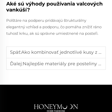
Aké sú výhody používania valcových
vankúší?
Polštáre na podperu pridávajú štrukturálny
elegantný vzhľad a podporu, čo pomáha znížiť ráno
tuhosť krku, ak sú správne umiestnené na posteľi.
Späť:
Ako kombinovať jednotlivé kusy z rôznych posteľných souprav
Ďalej:
Najlepšie materiály pre posteliny vo vlhkých podnebiach