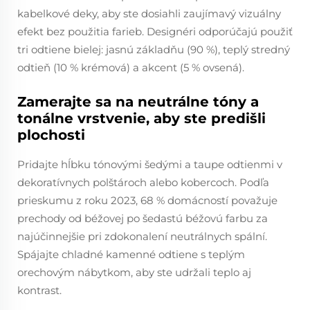
kabelkové deky, aby ste dosiahli zaujímavý vizuálny
efekt bez použitia farieb. Designéri odporúčajú použiť
tri odtiene bielej: jasnú základňu (90 %), teplý stredný
odtieň (10 % krémová) a akcent (5 % ovsená).
Zamerajte sa na neutrálne tóny a
tonálne vrstvenie, aby ste predišli
plochosti
Pridajte hĺbku tónovými šedými a taupe odtienmi v
dekoratívnych polštároch alebo kobercoch. Podľa
prieskumu z roku 2023, 68 % domácností považuje
prechody od béžovej po šedastú béžovú farbu za
najúčinnejšie pri zdokonalení neutrálnych spální.
Spájajte chladné kamenné odtiene s teplým
orechovým nábytkom, aby ste udržali teplo aj
kontrast.