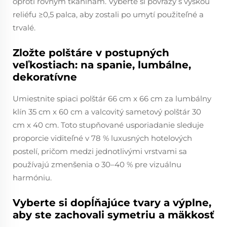
oproti rovným tkaninám. Vyberte si povrazy s výškou
reliéfu ≥0,5 palca, aby zostali po umytí použiteľné a
trvalé.
Zložte polštáre v postupných
veľkostiach: na spanie, lumbálne,
dekoratívne
Umiestnite spiaci polštár 66 cm x 66 cm za lumbálny
klín 35 cm x 60 cm a valcovitý sametový polštár 30
cm x 40 cm. Toto stupňované usporiadanie sleduje
proporcie viditeľné v 78 % luxusných hotelových
postelí, pričom medzi jednotlivými vrstvami sa
používajú zmenšenia o 30–40 % pre vizuálnu
harmóniu.
Vyberte si dopĺňajúce tvary a výplne,
aby ste zachovali symetriu a mäkkosť