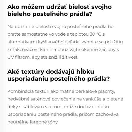
Ako môžem udržať bielosť svojho
bieleho posteľného prádla?
Na udržanie bielosti svojho posteľného prádla ho
praťte samostatne vo vode s teplotou 30 °C s
alternatívami kyslíkového beľaďa, vyhnite sa použitiu
zmäkčovačov tkanín a používajte okenné záclony s
UV filtrom, aby ste znížili žltivosť.
Aké textúry dodávajú hĺbku
usporiadaniu posteľného prádla?
Kombinácia textúr, ako matné perkalové plachty,
hedvábné saténové povlečenie na vankúše a pletené
deky s káblovým vzorom, môže dodávať hĺbku
usporiadaniu posteľného prádla, pričom zachováva
neutrálne farebné tóny.