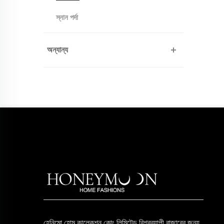
স্নান পর্দা
অন্যান্য
হেনিমো হোম কালেকশন কোং লিমিটেড বিশ্বব্যাপী বাজারের জন্য