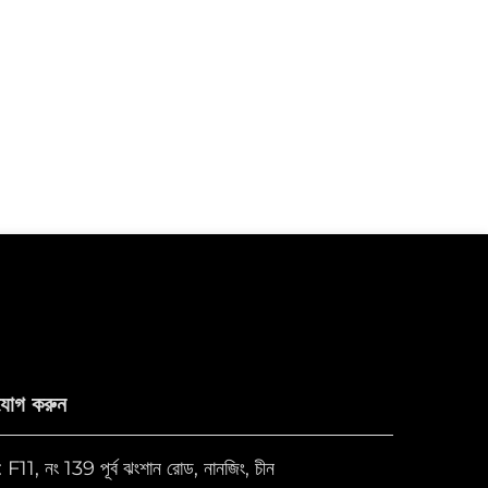
যোগ করুন
11, নং 139 পূর্ব ঝংশান রোড, নানজিং, চীন