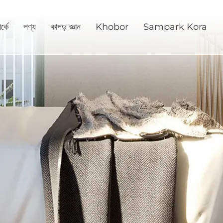
্কে
পণ্য
কাপড় জ্ঞান
Khobor
Sampark Kora