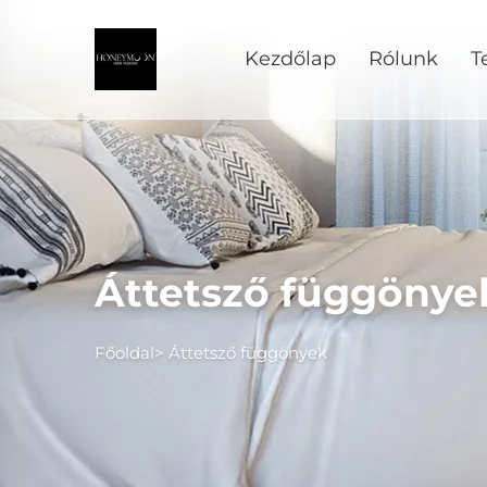
Kezdőlap
Rólunk
T
Áttetsző függönye
Főoldal>
Áttetsző függönyek