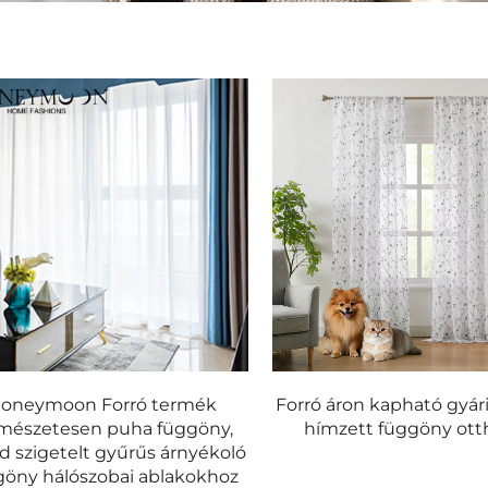
oneymoon Forró termék
Forró áron kapható gyári
mészetesen puha függöny,
hímzett függöny ott
rd szigetelt gyűrűs árnyékoló
göny hálószobai ablakokhoz