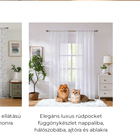
 ellátású
Elegáns luxus rúdpocket
honra
függönykészlet nappaliba,
hálószobába, ajtóra és ablakra