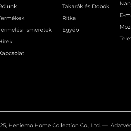
Nanj
Rólunk
Takarók és Dobók
E-ma
Termékek
Ritka
Moz
Térmelési Ismeretek
Egyéb
Tele
Hírek
Kapcsolat
025, Heniemo Home Collection Co., Ltd. —
Adatvéd