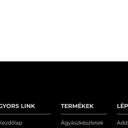
GYORS LINK
TERMÉKEK
LÉ
Kezdőlap
Ágyászkészletek
Add: