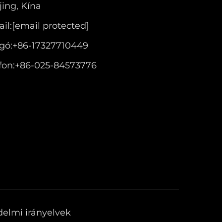
ing, Kína
il:
[email protected]
gó:
+86-17327710449
fon:
+86-025-84573776
elmi irányelvek