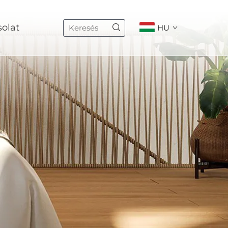
olat
HU