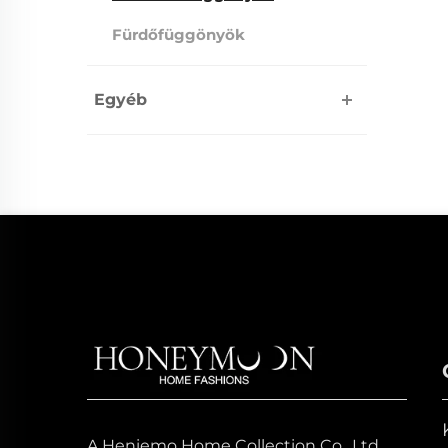
Fürdőfüggönyök
Egyéb
A Heniemo Home Collection Co., Ltd.