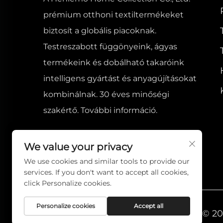
prémium otthoni textiltermékeket
biztosít a globális piacoknak.
Testreszabott függönyeink, ágyas
termékeink és dobálható takaróink
intelligens gyártást és anyagújításokat
kombinálnak. 30 éves minőségi
szakértő. További információ.
We value your privacy
We use cookies and similar tools to provide our
services. If you don't want to accept all cookies,
click Personalize cookies.
Personalize cookies
Accept all
Szerzői jog © 2