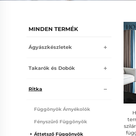
MINDEN TERMÉK
Ágyászkészletek
Takarók és Dobók
Ritka
Függönyök Árnyékolók
H
ter
Fényszűrő Függönyök
szilá
füg
Áttetsző Függönyök